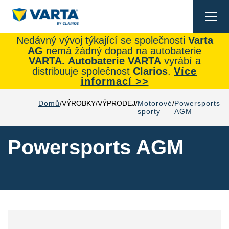
Togg
navi
Nedávný vývoj týkající se společnosti
Varta
AG
nemá žádný dopad na autobaterie
VARTA.
Autobaterie
VARTA
vyrábí a
distribuuje společnost
Clarios
.
Více
informací >>
Domů
VÝROBKY
VÝPRODEJ
Motorové
Powersports
sporty
AGM
Powersports AGM