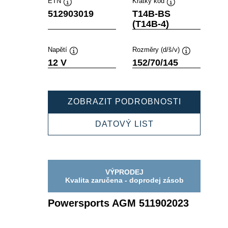
ETN
Krátký kód
Popisek
Popisek
512903019
T14B-BS
nástroje
nástroje
(T14B-4)
Napětí
Rozměry (d/š/v)
Popisek
Popisek
12 V
152/70/145
nástroje
nástroje
POWERSP
ZOBRAZIT PODROBNOSTI
AGM
512903019
POWERSPORTS
DATOVÝ LIST
AGM
512903019
VÝPRODEJ
Kvalita zaručena - doprodej zásob
Powersports AGM 511902023