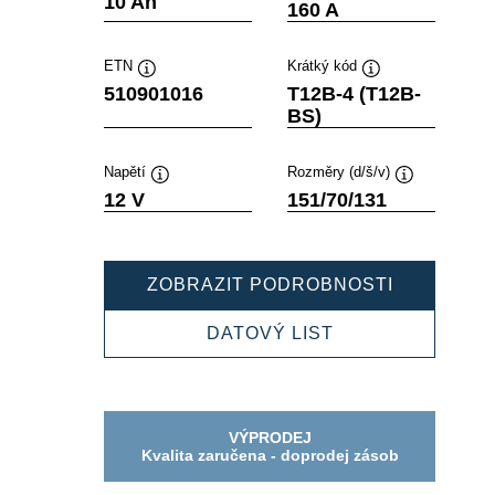
10 Ah
160 A
nástroje
nástroje
ETN
Krátký kód
Popisek
Popisek
510901016
T12B-4 (T12B-
nástroje
nástroje
BS)
Napětí
Rozměry (d/š/v)
Popisek
Popisek
12 V
151/70/131
nástroje
nástroje
POWERSP
ZOBRAZIT PODROBNOSTI
AGM
510901016
POWERSPORTS
DATOVÝ LIST
AGM
510901016
VÝPRODEJ
Kvalita zaručena - doprodej zásob