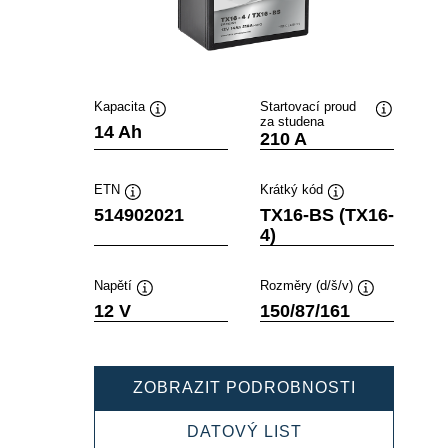
Kapacita
Startovací proud
za studena
Popisek
Popisek
14 Ah
210 A
nástroje
nástroje
ETN
Krátký kód
Popisek
Popisek
514902021
TX16-BS (TX16-
nástroje
nástroje
4)
Napětí
Rozměry (d/š/v)
Popisek
Popisek
12 V
150/87/161
nástroje
nástroje
POWERSP
ZOBRAZIT PODROBNOSTI
AGM
514902021
POWERSPORTS
DATOVÝ LIST