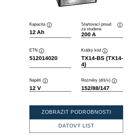
Kapacita
Startovací proud
za studena
Popisek
Popisek
12 Ah
200 A
nástroje
nástroje
ETN
Krátký kód
Popisek
Popisek
512014020
TX14-BS (TX14-
nástroje
nástroje
4)
Napětí
Rozměry (d/š/v)
Popisek
Popisek
12 V
152/88/147
nástroje
nástroje
POWERSP
ZOBRAZIT PODROBNOSTI
AGM
512014020
POWERSPORTS
DATOVÝ LIST
AGM
512014020