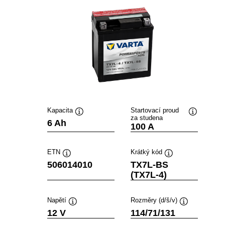
Kapacita
Startovací proud
za studena
Popisek
Popisek
6 Ah
100 A
nástroje
nástroje
ETN
Krátký kód
Popisek
Popisek
506014010
TX7L-BS
nástroje
nástroje
(TX7L-4)
Napětí
Rozměry (d/š/v)
Popisek
Popisek
12 V
114/71/131
nástroje
nástroje