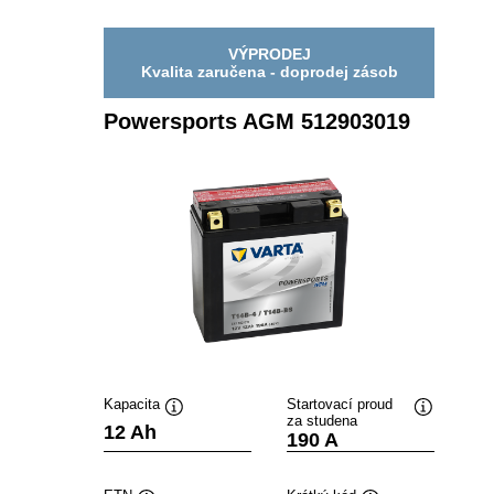
VÝPRODEJ
Kvalita zaručena - doprodej zásob
Powersports AGM 512903019
Kapacita
Startovací proud
za studena
Popisek
Popisek
12 Ah
190 A
nástroje
nástroje