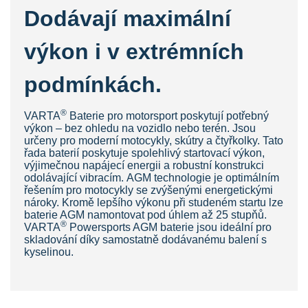
Dodávají maximální
výkon i v extrémních
podmínkách.
®
VAR
TA
Baterie pro motorsport poskytují potřebný
výkon – bez ohledu na vozidlo nebo terén. Jsou
určeny pro moderní motocykly, skútry a čtyřkolky. Tato
řada baterií poskytuje spolehlivý startovací výkon,
výjimečnou napájecí energii a robustní konstrukci
odolávající vibracím. AGM technologie je optimálním
řešením pro motocykly se zvýšenými energetickými
nároky. Kromě lepšího výkonu při studeném startu lze
baterie AGM namontovat pod úhlem až 25 stupňů.
®
VARTA
Powersports AGM baterie jsou ideální pro
skladování díky samostatně dodávanému balení s
kyselinou.