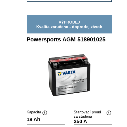
AGM
514902021
VÝPRODEJ
Kvalita zaručena - doprodej zásob
Powersports AGM 518901025
Kapacita
Startovací proud
za studena
Popisek
Popisek
18 Ah
250 A
nástroje
nástroje