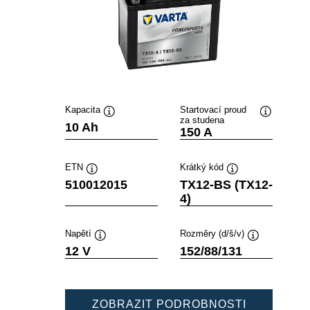
Kapacita
Startovací proud
za studena
Popisek
Popisek
10 Ah
150 A
nástroje
nástroje
ETN
Krátký kód
Popisek
Popisek
510012015
TX12-BS (TX12-
nástroje
nástroje
4)
Napětí
Rozměry (d/š/v)
Popisek
Popisek
12 V
152/88/131
nástroje
nástroje
POWERSP
ZOBRAZIT PODROBNOSTI