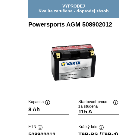
VÝPRODEJ
Kvalita zaručena - doprodej zásob
Powersports AGM 508902012
Kapacita
Startovací proud
za studena
Popisek
Popisek
8 Ah
115 A
nástroje
nástroje
ETN
Krátký kód
Popisek
Popisek
508902012
T9B-BS (T9B-4)