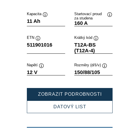
Kapacita
Startovací proud
za studena
Popisek
Popisek
11 Ah
160 A
nástroje
nástroje
ETN
Krátký kód
Popisek
Popisek
511901016
T12A-BS
nástroje
nástroje
(T12A-4)
Napětí
Rozměry (d/š/v)
Popisek
Popisek
12 V
150/88/105
nástroje
nástroje
POWERSP
ZOBRAZIT PODROBNOSTI
AGM
511901016
POWERSPORTS
DATOVÝ LIST
AGM
511901016