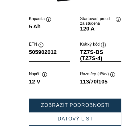
Kapacita
Startovací proud
za studena
Popisek
Popisek
5 Ah
120 A
nástroje
nástroje
ETN
Krátký kód
Popisek
Popisek
505902012
TZ7S-BS
nástroje
nástroje
(TZ7S-4)
Napětí
Rozměry (d/š/v)
Popisek
Popisek
12 V
113/70/105
nástroje
nástroje
POWERSP
ZOBRAZIT PODROBNOSTI
AGM
505902012
POWERSPORTS
DATOVÝ LIST
AGM
505902012