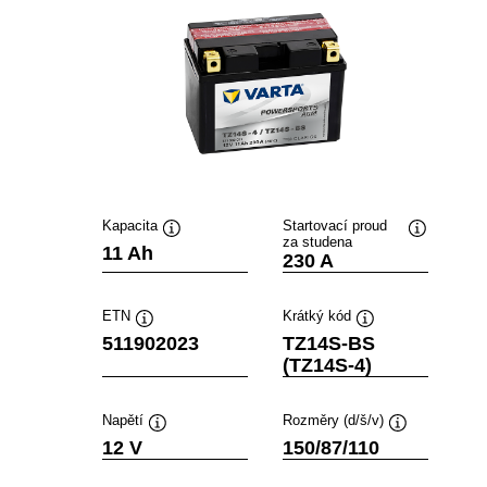
Kapacita
Startovací proud
za studena
Popisek
Popisek
11 Ah
230 A
nástroje
nástroje
ETN
Krátký kód
Popisek
Popisek
511902023
TZ14S-BS
nástroje
nástroje
(TZ14S-4)
Napětí
Rozměry (d/š/v)
Popisek
Popisek
12 V
150/87/110
nástroje
nástroje