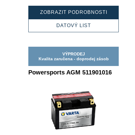
POWERSP
ZOBRAZIT PODROBNOSTI
AGM
511902023
POWERSPORTS
DATOVÝ LIST
AGM
511902023
VÝPRODEJ
Kvalita zaručena - doprodej zásob
Powersports AGM 511901016