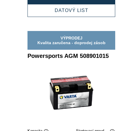
AGM
510012015
POWERSPORTS
DATOVÝ LIST
AGM
510012015
VÝPRODEJ
Kvalita zaručena - doprodej zásob
Powersports AGM 508901015
Kapacita
Startovací proud