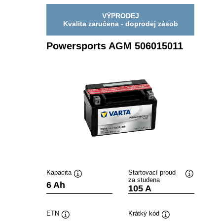
VÝPRODEJ
Kvalita zaručena - doprodej zásob
Powersports AGM 506015011
Kapacita
Startovací proud
za studena
Popisek
Popisek
6 Ah
105 A
nástroje
nástroje
ETN
Krátký kód