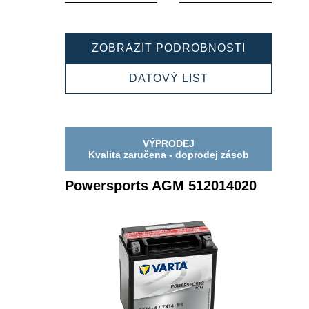
nástroje
nástroje
POWERSP
ZOBRAZIT PODROBNOSTI
AGM
514901021
POWERSPORTS
DATOVÝ LIST
AGM
514901021
VÝPRODEJ
Kvalita zaručena - doprodej zásob
Powersports AGM 512014020