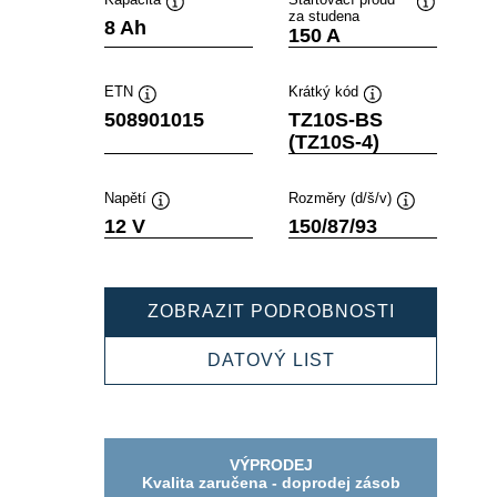
za studena
Popisek
Popisek
8 Ah
150 A
nástroje
nástroje
ETN
Krátký kód
Popisek
Popisek
508901015
TZ10S-BS
nástroje
nástroje
(TZ10S-4)
Napětí
Rozměry (d/š/v)
Popisek
Popisek
12 V
150/87/93
nástroje
nástroje
POWERSP
ZOBRAZIT PODROBNOSTI
AGM
508901015
POWERSPORTS
DATOVÝ LIST
AGM
508901015
VÝPRODEJ
Kvalita zaručena - doprodej zásob