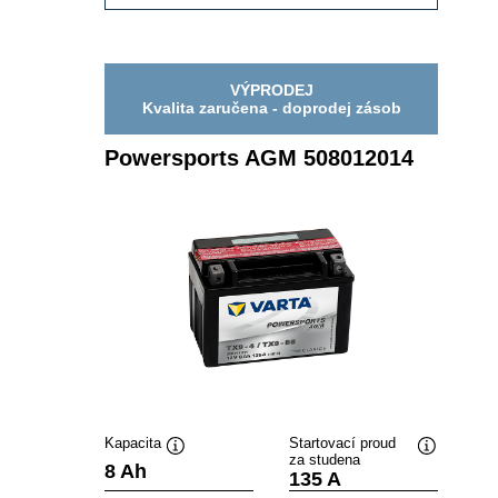
AGM
507901012
VÝPRODEJ
Kvalita zaručena - doprodej zásob
Powersports AGM 508012014
Kapacita
Startovací proud
za studena
Popisek
Popisek
8 Ah
135 A
nástroje
nástroje