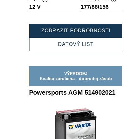
Popisek
Popisek
12 V
177/88/156
nástroje
nástroje
POWERSP
ZOBRAZIT PODROBNOSTI
AGM
518902025
POWERSPORTS
DATOVÝ LIST
AGM
518902025
VÝPRODEJ
Kvalita zaručena - doprodej zásob
Powersports AGM 514902021