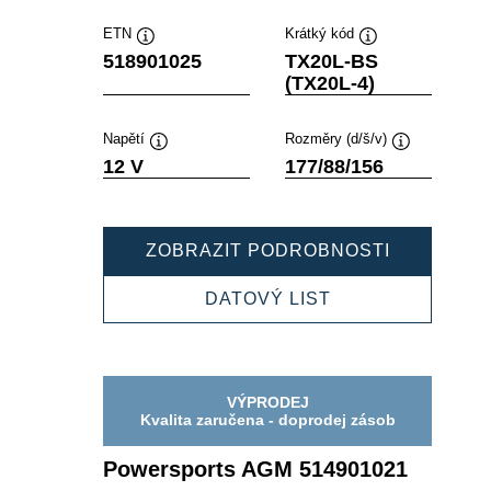
ETN
Krátký kód
Popisek
Popisek
518901025
TX20L-BS
nástroje
nástroje
(TX20L-4)
Napětí
Rozměry (d/š/v)
Popisek
Popisek
12 V
177/88/156
nástroje
nástroje
POWERSP
ZOBRAZIT PODROBNOSTI
AGM
518901025
POWERSPORTS
DATOVÝ LIST
AGM
518901025
VÝPRODEJ
Kvalita zaručena - doprodej zásob
Powersports AGM 514901021