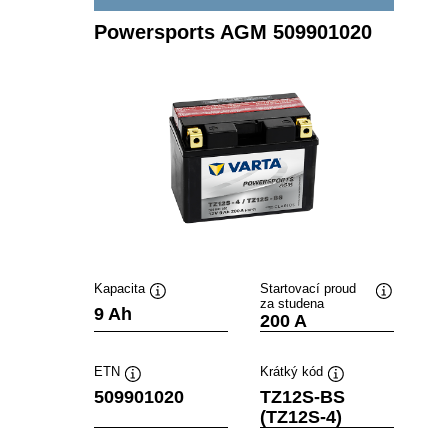
Powersports AGM 509901020
Kapacita
Startovací proud
za studena
Popisek
Popisek
9 Ah
200 A
nástroje
nástroje
ETN
Krátký kód
Popisek
Popisek
509901020
TZ12S-BS
nástroje
nástroje
(TZ12S-4)