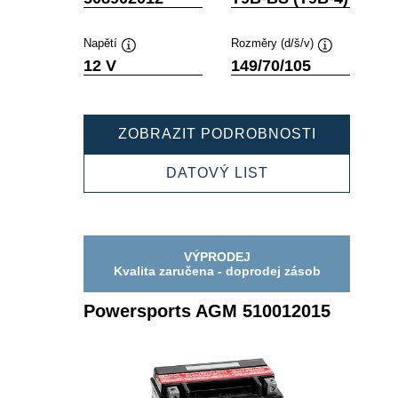
nástroje
nástroje
Napětí
Rozměry (d/š/v)
Popisek
Popisek
12 V
149/70/105
nástroje
nástroje
POWERSP
ZOBRAZIT PODROBNOSTI
AGM
508902012
POWERSPORTS
DATOVÝ LIST
AGM
508902012
VÝPRODEJ
Kvalita zaručena - doprodej zásob
Powersports AGM 510012015