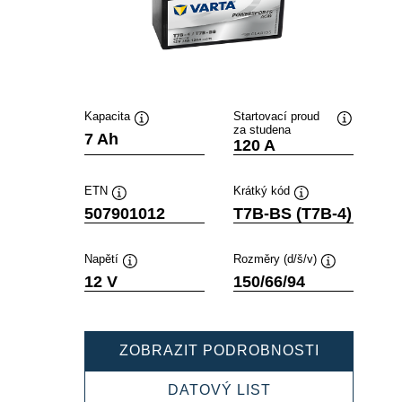
Kapacita
Startovací proud
za studena
Popisek
Popisek
7 Ah
120 A
nástroje
nástroje
ETN
Krátký kód
Popisek
Popisek
507901012
T7B-BS (T7B-4)
nástroje
nástroje
Napětí
Rozměry (d/š/v)
Popisek
Popisek
12 V
150/66/94
nástroje
nástroje
POWERSP
ZOBRAZIT PODROBNOSTI
AGM
507901012
POWERSPORTS
DATOVÝ LIST