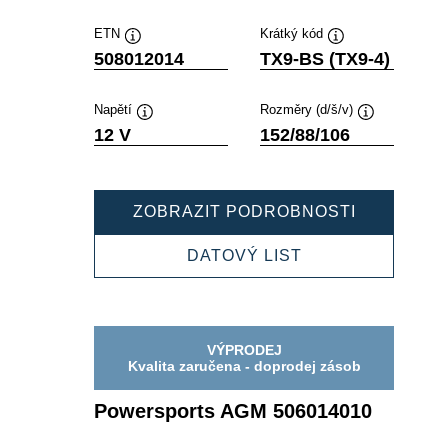
ETN
Krátký kód
Popisek
Popisek
508012014
TX9-BS (TX9-4)
nástroje
nástroje
Napětí
Rozměry (d/š/v)
Popisek
Popisek
12 V
152/88/106
nástroje
nástroje
POWERSP
ZOBRAZIT PODROBNOSTI
AGM
508012014
POWERSPORTS
DATOVÝ LIST
AGM
508012014
VÝPRODEJ
Kvalita zaručena - doprodej zásob
Powersports AGM 506014010