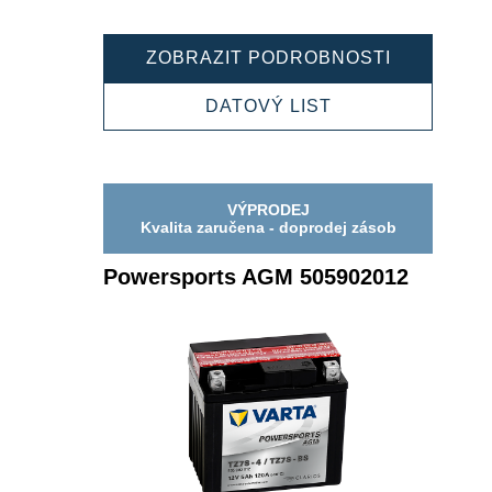
POWERSP
ZOBRAZIT PODROBNOSTI
AGM
506014010
POWERSPORTS
DATOVÝ LIST
AGM
506014010
VÝPRODEJ
Kvalita zaručena - doprodej zásob
Powersports AGM 505902012