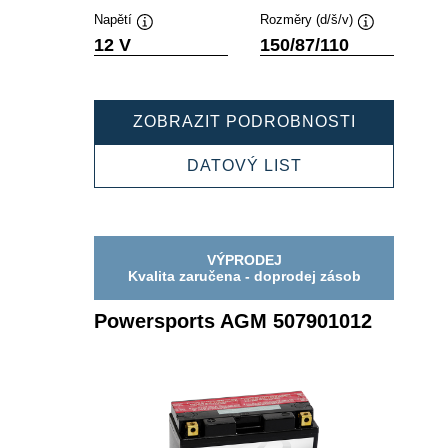
Napětí
Rozměry (d/š/v)
Popisek
Popisek
12 V
150/87/110
nástroje
nástroje
POWERSP
ZOBRAZIT PODROBNOSTI
AGM
509901020
POWERSPORTS
DATOVÝ LIST
AGM
509901020
VÝPRODEJ
Kvalita zaručena - doprodej zásob
Powersports AGM 507901012