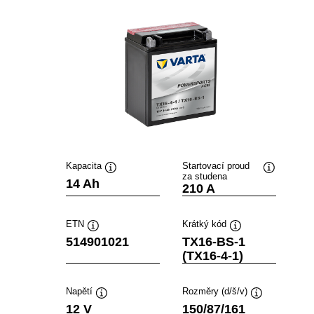
Kapacita
Startovací proud
za studena
Popisek
Popisek
14 Ah
210 A
nástroje
nástroje
ETN
Krátký kód
Popisek
Popisek
514901021
TX16-BS-1
nástroje
nástroje
(TX16-4-1)
Napětí
Rozměry (d/š/v)
Popisek
Popisek
12 V
150/87/161