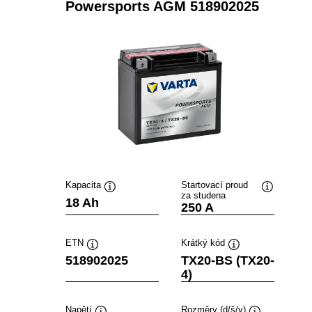
Powersports AGM 518902025
Kapacita
Startovací proud
za studena
Popisek
Popisek
18 Ah
250 A
nástroje
nástroje
ETN
Krátký kód
Popisek
Popisek
518902025
TX20-BS (TX20-
nástroje
nástroje
4)
Napětí
Rozměry (d/š/v)