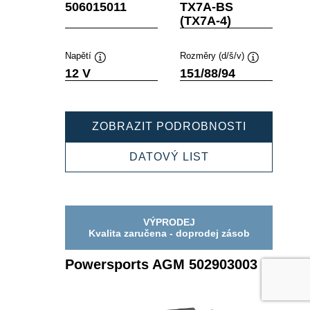
Popisek
Popisek
506015011
TX7A-BS
nástroje
nástroje
(TX7A-4)
Napětí
Rozměry (d/š/v)
Popisek
Popisek
12 V
151/88/94
nástroje
nástroje
POWERSP
ZOBRAZIT PODROBNOSTI
AGM
506015011
POWERSPORTS
DATOVÝ LIST
AGM
506015011
VÝPRODEJ
Kvalita zaručena - doprodej zásob
Powersports AGM 502903003