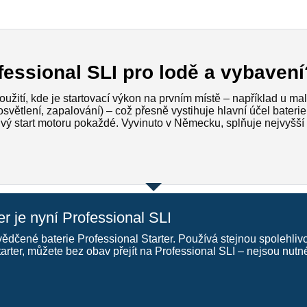
fessional SLI pro lodě a vybavení
žití, kde je startovací výkon na prvním místě – například u mal
 osvětlení, zapalování) – což přesně vystihuje hlavní účel bateri
hlivý start motoru pokaždé. Vyvinuto v Německu, splňuje nejvyšší
r je nyní Professional SLI
ědčené baterie Professional Starter. Používá stejnou spolehli
tarter, můžete bez obav přejít na Professional SLI – nejsou nu