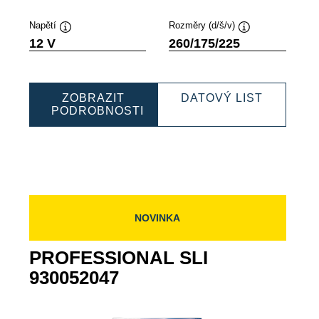
Napětí
Rozměry (d/š/v)
Popisek
Popisek
12 V
260/175/225
nástroje
nástroje
ESSIONAL
PROFES
ZOBRAZIT
DATOVÝ LIST
SLI
PODROBNOSTI
5080
PROFESSIONAL
9300750
SLI
930075060
NOVINKA
PROFESSIONAL SLI
930052047