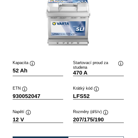
Kapacita
Startovací proud za
studena
ek
Popisek
Popisek
52 Ah
470 A
oje
nástroje
nástroje
ETN
Krátký kód
Popisek
Popisek
930052047
LFS52
nástroje
nástroje
Napětí
Rozměry (d/š/v)
Popisek
Popisek
12 V
207/175/190
nástroje
nástroje