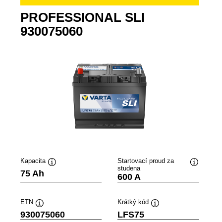
PROFESSIONAL SLI
930075060
Kapacita
Startovací proud za
studena
ek
Popisek
Popisek
75 Ah
600 A
oje
nástroje
nástroje
ETN
Krátký kód
Popisek
Popisek
930075060
LFS75
nástroje
nástroje