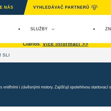
E NÁS
VYHLEDÁVAČ PARTNERŮ
SLUŽBY
ZN
G
nemá žádný dopad na autobaterie
VARTA.
Auto
Clarios
.
Více informací >>
l SLI
vnitřními i závěsnými motory. Zajišťují spolehlivou startovací sí