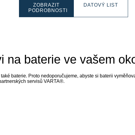
FESSIONAL
PROF
ZOBRAZIT
DATOVÝ LIST
SLI
PODROBNOSTI
074068
PROFESSIONAL
93006
SLI
930060054
i na baterie ve vašem oko
ují také baterie. Proto nedoporučujeme, abyste si baterii vyměňo
 partnerských servisů VARTA®.