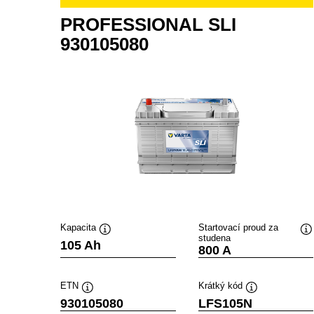
PROFESSIONAL SLI
930105080
Kapacita
Startovací proud za
studena
Popisek
P
105 Ah
800 A
nástroje
ná
ETN
Krátký kód
Popisek
Popisek
930105080
LFS105N
nástroje
nástroje