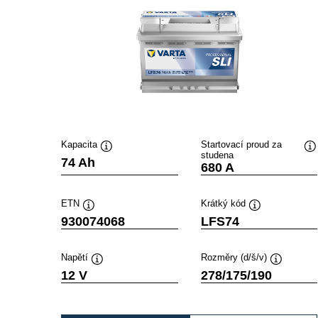
Kapacita
Startovací proud za
studena
Popisek
P
74 Ah
680 A
nástroje
ná
ETN
Krátký kód
Popisek
Popisek
930074068
LFS74
nástroje
nástroje
Napětí
Rozměry (d/š/v)
Popisek
Popisek
12 V
278/175/190
nástroje
nástroje