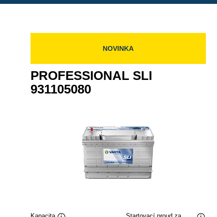
NOVINKA
PROFESSIONAL SLI
931105080
Kapacita
Startovací proud za