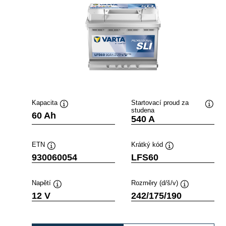
Kapacita
Startovací proud za
studena
opisek
Popisek
Popis
60 Ah
540 A
stroje
nástroje
nástr
ETN
Krátký kód
Popisek
Popisek
930060054
LFS60
nástroje
nástroje
Napětí
Rozměry (d/š/v)
Popisek
Popisek
12 V
242/175/190
nástroje
nástroje