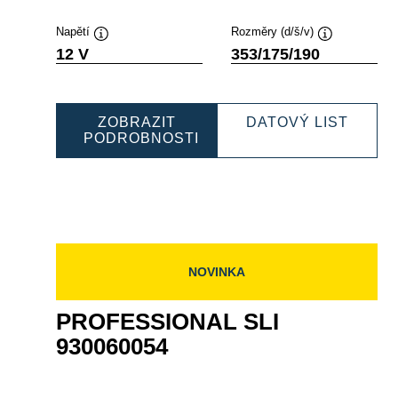
Napětí
Rozměry (d/š/v)
Popisek
Popisek
12 V
353/175/190
nástroje
nástroje
FESSIONAL
PROF
ZOBRAZIT
DATOVÝ LIST
SLI
PODROBNOSTI
105080
PROFESSIONAL
93009
SLI
930095080
NOVINKA
PROFESSIONAL SLI
930060054