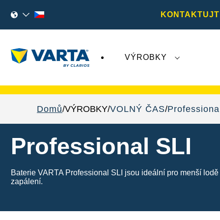
KONTAKTUJT
VÝROBKY
Nedávný vývoj týkající se společnosti
Varta A
Domů
VÝROBKY
VOLNÝ ČAS
Professiona
Professional SLI
Baterie VARTA Professional SLI jsou ideální pro menší lodě s 
zapálení.