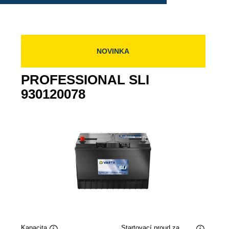
NOVINKA
PROFESSIONAL SLI
930120078
Kapacita
Startovací proud za