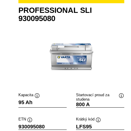
PROFESSIONAL SLI
930095080
Kapacita
Startovací proud za
studena
opisek
Popisek
Popis
95 Ah
800 A
stroje
nástroje
nástr
ETN
Krátký kód
Popisek
Popisek
930095080
LFS95
nástroje
nástroje