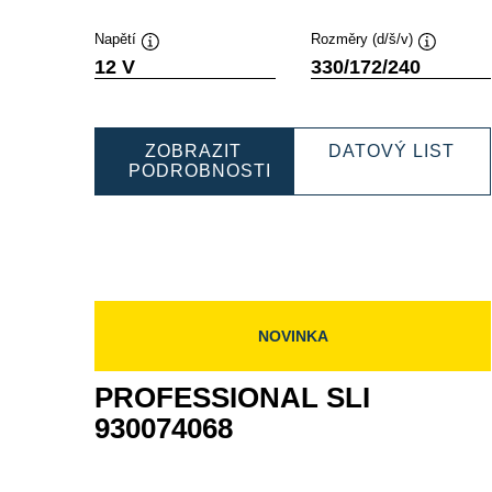
Napětí
Rozměry (d/š/v)
Popisek
Popisek
12 V
330/172/240
nástroje
nástroje
PRO
ZOBRAZIT
DATOVÝ LIST
SLI
PODROBNOSTI
PROFESSIONAL
930
SLI
930105080
NOVINKA
PROFESSIONAL SLI
930074068