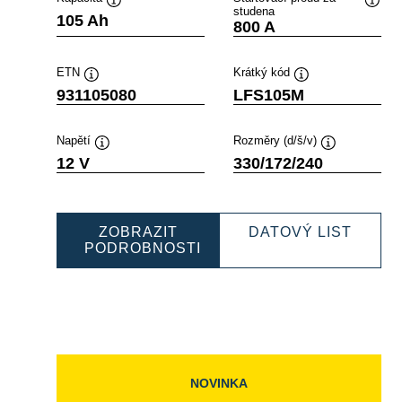
studena
opisek
Popisek
Popis
105 Ah
800 A
stroje
nástroje
nástr
ETN
Krátký kód
Popisek
Popisek
931105080
LFS105M
nástroje
nástroje
Napětí
Rozměry (d/š/v)
Popisek
Popisek
12 V
330/172/240
nástroje
nástroje
FESSIONAL
PROF
ZOBRAZIT
DATOVÝ LIST
SLI
PODROBNOSTI
140080
PROFESSIONAL
93110
SLI
931105080
NOVINKA