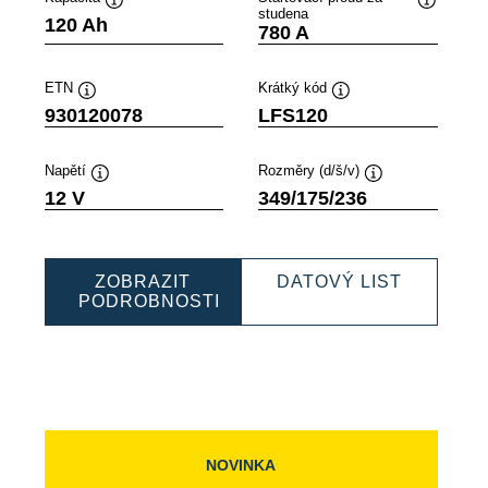
studena
ek
Popisek
Popisek
120 Ah
780 A
oje
nástroje
nástroje
ETN
Krátký kód
Popisek
Popisek
930120078
LFS120
nástroje
nástroje
Napětí
Rozměry (d/š/v)
Popisek
Popisek
12 V
349/175/236
nástroje
nástroje
ESSIONAL
PROFES
ZOBRAZIT
DATOVÝ LIST
SLI
PODROBNOSTI
5080
PROFESSIONAL
9301200
SLI
930120078
NOVINKA