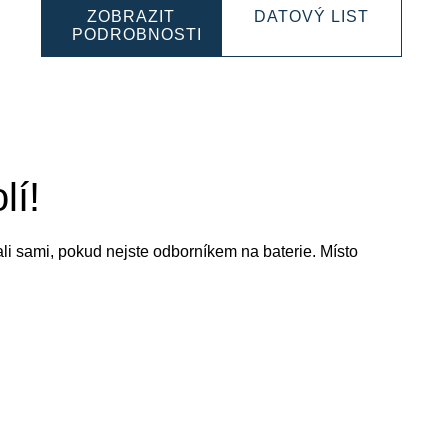
ESSIONAL
PROFES
ZOBRAZIT
DATOVÝ LIST
SLI
PODROBNOSTI
0054
PROFESSIONAL
9300520
SLI
930052047
lí!
vali sami, pokud nejste odborníkem na baterie. Místo