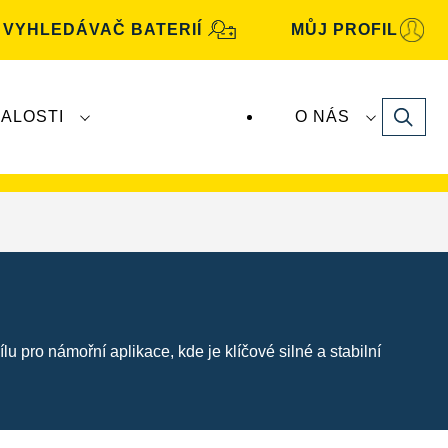
VYHLEDÁVAČ BATERIÍ
MŮJ PROFIL
Search
ALOSTI
O NÁS
baterie
VARTA
vyrábí a distribuuje společnost
lu pro námořní aplikace, kde je klíčové silné a stabilní