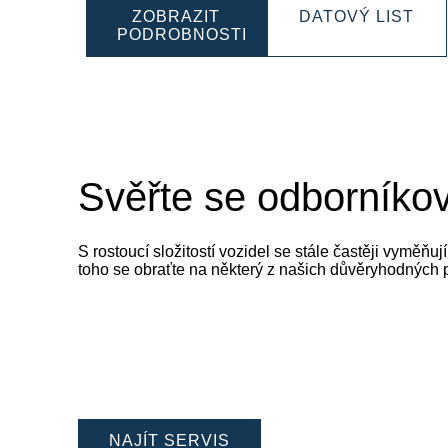
PRO
ZOBRAZIT
DATOVÝ LIST
SLI
PODROBNOSTI
PROFESSIONAL
930
SLI
930074068
Svěřte se odborníkov
S rostoucí složitostí vozidel se stále častěji vyměň
toho se obraťte na některý z našich důvěryhodných
NAJÍT SERVIS