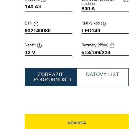
studena
Popisek
P
140 Ah
800 A
nástroje
ná
ETN
Krátký kód
Popisek
Popisek
932140080
LFD140
nástroje
nástroje
Napětí
Rozměry (d/š/v)
Popisek
Popisek
12 V
513/189/223
nástroje
nástroje
PRO
ZOBRAZIT
DATOVÝ LIST
SLI
PODROBNOSTI
PROFESSIONAL
932
SLI
932140080
NOVINKA