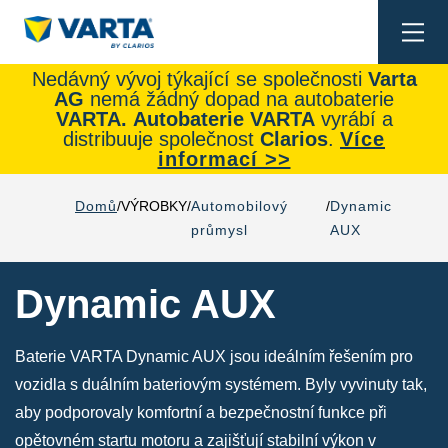
Togg
navi
Nedávný vývoj týkající se společnosti
Varta
AG
nemá žádný dopad na autobaterie
VARTA.
Autobaterie
VARTA
vyrábí a
distribuuje společnost
Clarios
.
Více
informací >>
Domů
VÝROBKY
Automobilový
Dynamic
průmysl
AUX
Dynamic AUX
Baterie VARTA Dynamic AUX jsou ideálním řešením pro
vozidla s duálním bateriovým systémem. Byly vyvinuty tak,
aby podporovaly komfortní a bezpečnostní funkce při
opětovném startu motoru a zajišťují stabilní výkon v