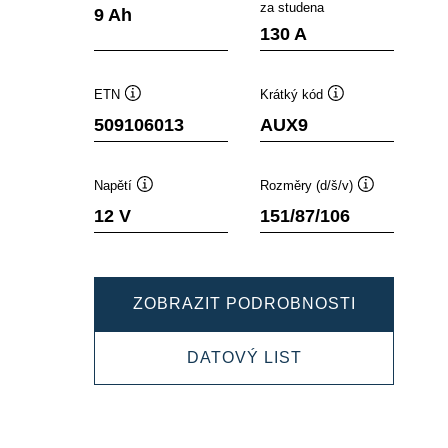
Popisek
Popisek
za studena
9 Ah
nástroje
nástroje
130 A
ETN
Krátký kód
Popisek
Popisek
509106013
AUX9
nástroje
nástroje
Napětí
Rozměry (d/š/v)
Popisek
Popisek
12 V
151/87/106
nástroje
nástroje
DYNAMIC
ZOBRAZIT PODROBNOSTI
AUX
DYNAMIC
DATOVÝ LIST
509106013
AUX
509106013