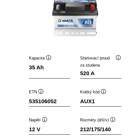
Kapacita
Startovací proud
Popisek
Popisek
za studena
35 Ah
nástroje
nástroje
520 A
ETN
Krátký kód
Popisek
Popisek
535106052
AUX1
nástroje
nástroje
Napětí
Rozměry (d/š/v)
Popisek
Popisek
12 V
212/175/140
nástroje
nástroje