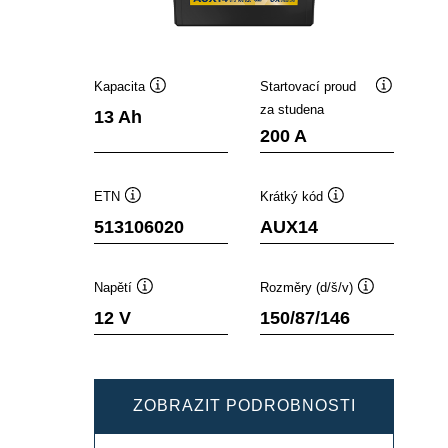
Kapacita
Startovací proud
Popisek
Popisek
za studena
13 Ah
nástroje
nástroje
200 A
ETN
Krátký kód
Popisek
Popisek
513106020
AUX14
nástroje
nástroje
Napětí
Rozměry (d/š/v)
Popisek
Popisek
12 V
150/87/146
nástroje
nástroje
DYNAMIC
ZOBRAZIT PODROBNOSTI
AUX