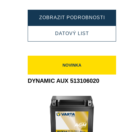
DYNAMIC
ZOBRAZIT PODROBNOSTI
AUX
DYNAMIC
DATOVÝ LIST
535106052
AUX
535106052
NOVINKA
DYNAMIC AUX 513106020