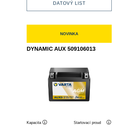
DYNAMIC
DATOVÝ LIST
513106020
AUX
513106020
NOVINKA
DYNAMIC AUX 509106013
Kapacita
Startovací proud