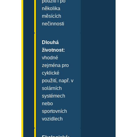
použití i po
několika
měsících
nečinnosti
Dlouhá
životnost:
vhodné
zejména pro
cyklické
použití, např. v
solárních
systémech
nebo
sportovních
vozidlech