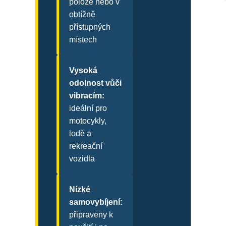
poloze nebo v
obtížně
přístupných
místech
Vysoká
odolnost vůči
vibracím:
ideální pro
motocykly,
lodě a
rekreační
vozidla
Nízké
samovybíjení:
připraveny k