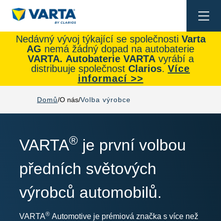
Togg
navi
Nedávný vývoj týkající se společnosti
Varta
AG
nemá žádný dopad na autobaterie
VARTA.
Autobaterie
VARTA
vyrábí a
distribuuje společnost
Clarios
.
Více
informací >>
Domů
O nás
Volba výrobce
®
VARTA
je první volbou
předních světových
výrobců automobilů.
®
VARTA
Automotive je prémiová značka s více než