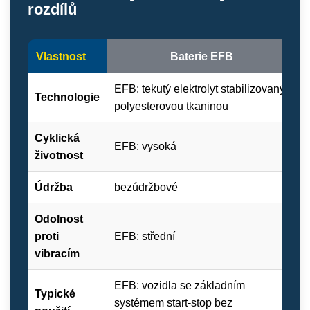
rozdílů
Vlastnost
Baterie EFB
EFB: tekutý elektrolyt stabilizovaný
Technologie
A
polyesterovou tkaninou
Cyklická
EFB: vysoká
A
životnost
Údržba
bezúdržbové
b
Odolnost
proti
EFB: střední
A
vibracím
EFB: vozidla se základním
Typické
A
systémem start-stop bez