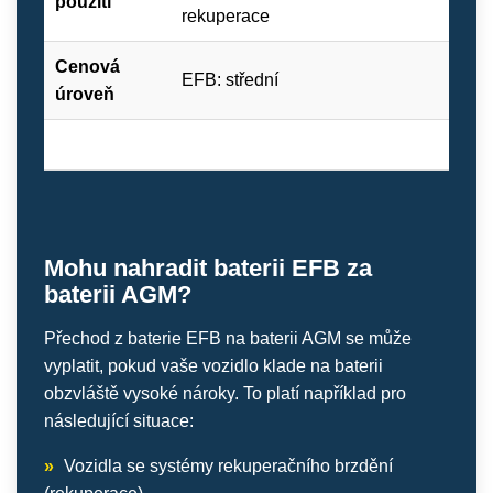
použití
v
rekuperace
Cenová
EFB: střední
A
úroveň
Mohu nahradit baterii EFB za
baterii AGM?
Přechod z baterie EFB na baterii AGM se může
vyplatit, pokud vaše vozidlo klade na baterii
obzvláště vysoké nároky. To platí například pro
následující situace:
»
Vozidla se systémy rekuperačního brzdění