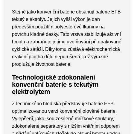
Stejně jako konvenční baterie obsahují baterie EFB
tekutý elektrolyt. Jejich vyšší výkon je dán
především použitím polyesterové tkaniny na
povrchu kladné desky. Tato vrstva stabilizuje aktivní
hmotu a zabraňuje jejímu uvolňování při opakované
cyklické zátěži. Díky tomu zůstává elektrochemická
reakční plocha déle neporušená, což výrazně
prodlužuje životnost baterie.
Technologické zdokonalení
konvenční baterie s tekutým
elektrolytem
Z technického hlediska představuje baterie EFB
optimalizovanou verzi konvenční olověné baterie.
Vylepšení, jako jsou zesílené mřížkové struktury,
zdokonalené separátory s nižším vnitřním odporem
a přidání uhlíkových složek do aktivní hmoty, vedou