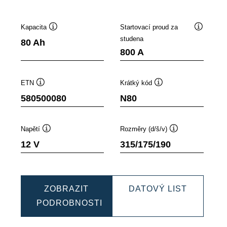
Kapacita
Startovací proud za
ek
Popisek
Popisek
studena
80 Ah
oje
nástroje
nástroje
800 A
ETN
Krátký kód
Popisek
Popisek
580500080
N80
nástroje
nástroje
Napětí
Rozměry (d/š/v)
Popisek
Popisek
12 V
315/175/190
nástroje
nástroje
MIC
DYNAMI
ZOBRAZIT
DATOVÝ LIST
EFB
PODROBNOSTI
1080
DYNAMIC
5805000