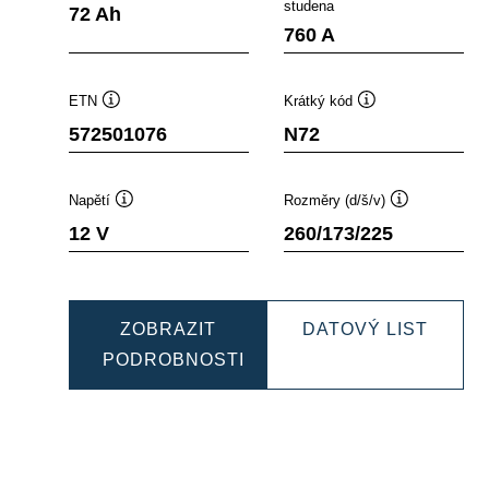
opisek
Popisek
Popis
studena
72 Ah
stroje
nástroje
nástr
760 A
ETN
Krátký kód
Popisek
Popisek
572501076
N72
nástroje
nástroje
Napětí
Rozměry (d/š/v)
Popisek
Popisek
12 V
260/173/225
nástroje
nástroje
NAMIC
DYNA
ZOBRAZIT
DATOVÝ LIST
B
EFB
PODROBNOSTI
500073
DYNAMIC
57250
EFB
572501076