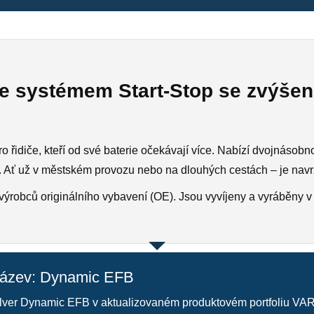
se systémem Start-Stop se zvýše
idiče, kteří od své baterie očekávají více. Nabízí dvojnásobnou
on. Ať už v městském provozu nebo na dlouhých cestách – je navr
ýrobců originálního vybavení (OE). Jsou vyvíjeny a vyráběny v
název: Dynamic EFB
ver Dynamic EFB v aktualizovaném produktovém portfoliu VAR