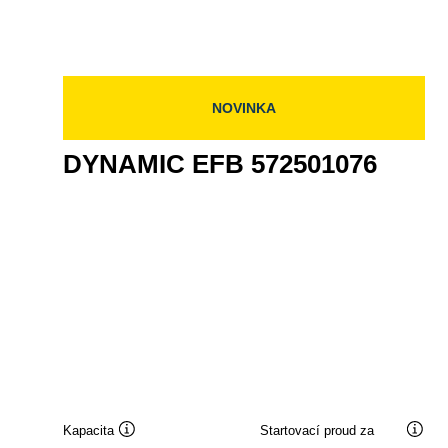
EFB
585501080
NOVINKA
DYNAMIC EFB 572501076
Kapacita
Startovací proud za