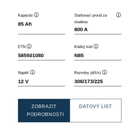
Kapacita
Startovací proud za
opisek
Popisek
Popis
studena
85 Ah
stroje
nástroje
nástr
800 A
ETN
Krátký kód
Popisek
Popisek
585501080
N85
nástroje
nástroje
Napětí
Rozměry (d/š/v)
Popisek
Popisek
12 V
306/173/225
nástroje
nástroje
NAMIC
DYNA
ZOBRAZIT
DATOVÝ LIST
B
EFB
PODROBNOSTI
500085
DYNAMIC
58550