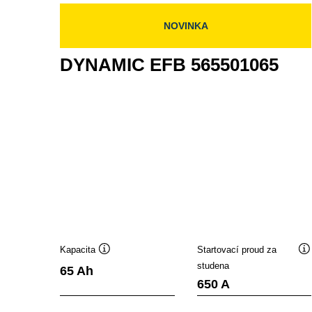
NOVINKA
DYNAMIC EFB 565501065
Kapacita
Startovací proud za
Popisek
P
studena
65 Ah
nástroje
ná
650 A