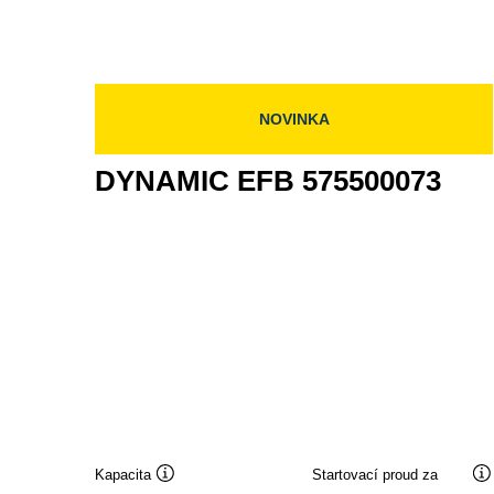
EFB
595500085
NOVINKA
DYNAMIC EFB 575500073
Kapacita
Startovací proud za