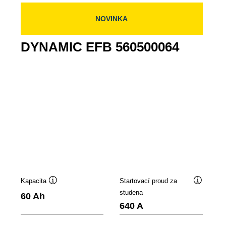
NOVINKA
DYNAMIC EFB 560500064
Kapacita
Startovací proud za
ek
Popisek
Popisek
studena
60 Ah
oje
nástroje
nástroje
640 A