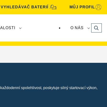
VYHLEDÁVAČ BATERIÍ
MŮJ PROFIL
Search
ALOSTI
O NÁS
baterie
VARTA
vyrábí a distribuuje společnost
každodenní spolehlivost, poskytuje silný startovací výkon,