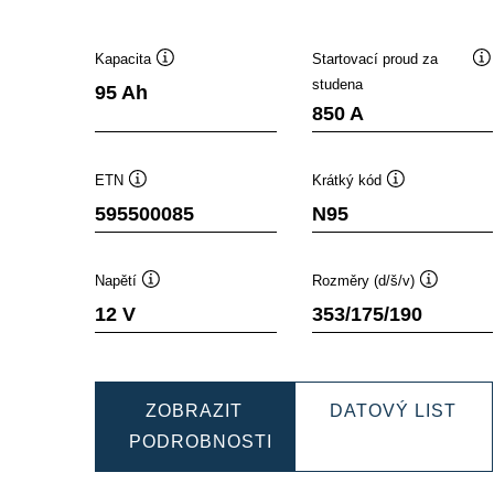
Kapacita
Startovací proud za
Popisek
P
studena
95 Ah
nástroje
ná
850 A
ETN
Krátký kód
Popisek
Popisek
595500085
N95
nástroje
nástroje
Napětí
Rozměry (d/š/v)
Popisek
Popisek
12 V
353/175/190
nástroje
nástroje
DY
ZOBRAZIT
DATOVÝ LIST
EF
PODROBNOSTI
DYNAMIC
595