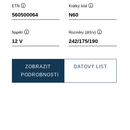
ETN
Krátký kód
Popisek
Popisek
560500064
N60
nástroje
nástroje
Napětí
Rozměry (d/š/v)
Popisek
Popisek
12 V
242/175/190
nástroje
nástroje
MIC
DYNAMI
ZOBRAZIT
DATOVÝ LIST
EFB
PODROBNOSTI
0065
DYNAMIC
5605000
EFB
560500064