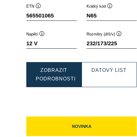
ETN
Krátký kód
Popisek
Popisek
565501065
N65
nástroje
nástroje
Napětí
Rozměry (d/š/v)
Popisek
Popisek
12 V
232/173/225
nástroje
nástroje
DY
ZOBRAZIT
DATOVÝ LIST
EF
PODROBNOSTI
DYNAMIC
565
EFB
565501065
NOVINKA