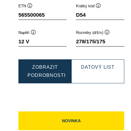
ETN
Krátký kód
Popisek
Popisek
565500065
D54
nástroje
nástroje
Napětí
Rozměry (d/š/v)
Popisek
Popisek
12 V
278/175/175
nástroje
nástroje
NAMIC
DYNA
ZOBRAZIT
DATOVÝ LIST
B
EFB
PODROBNOSTI
501065
DYNAMIC
56550
EFB
565500065
NOVINKA