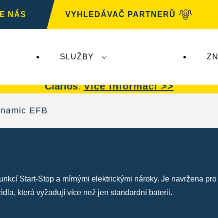
E NÁS
VYHLEDÁVAČ PARTNERŮ
SLUŽBY
ZN
G
nemá žádný dopad na autobaterie
VARTA.
Auto
Clarios
.
Více informací >>
namic EFB
nkcí Start-Stop a mírnými elektrickými nároky.
Je navržena pro 
dla, která vyžadují více než jen standardní baterii.