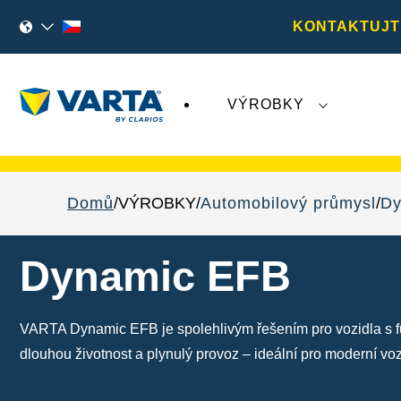
KONTAKTUJT
VÝROBKY
Nedávný vývoj týkající se společnosti
Varta A
Domů
VÝROBKY
Automobilový průmysl
Dy
Dynamic EFB
VARTA Dynamic EFB je spolehlivým řešením pro vozidla s fu
dlouhou životnost a plynulý provoz – ideální pro moderní vozi