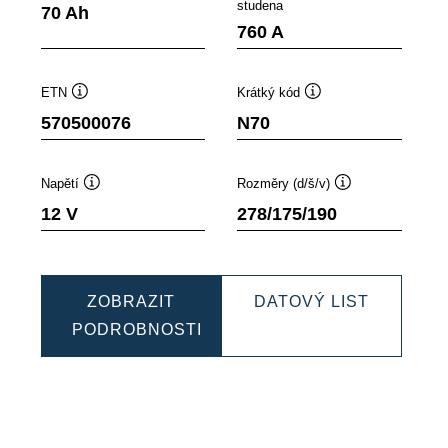
ek
Popisek
Popisek
studena
70 Ah
oje
nástroje
nástroje
760 A
ETN
Krátký kód
Popisek
Popisek
570500076
N70
nástroje
nástroje
Napětí
Rozměry (d/š/v)
Popisek
Popisek
12 V
278/175/190
nástroje
nástroje
MIC
DYNAMI
ZOBRAZIT
DATOVÝ LIST
EFB
PODROBNOSTI
1076
DYNAMIC
5705000
EFB
570500076