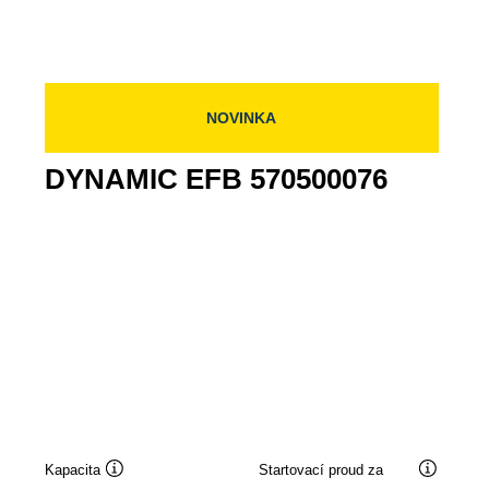
EFB
580500080
NOVINKA
DYNAMIC EFB 570500076
Kapacita
Startovací proud za