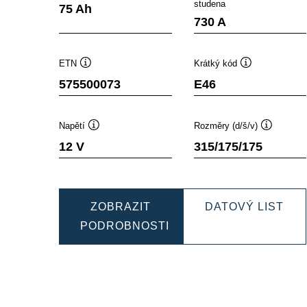
Popisek
P
studena
75 Ah
nástroje
ná
730 A
ETN
Krátký kód
Popisek
Popisek
575500073
E46
nástroje
nástroje
Napětí
Rozměry (d/š/v)
Popisek
Popisek
12 V
315/175/175
nástroje
nástroje
DY
ZOBRAZIT
DATOVÝ LIST
EF
PODROBNOSTI
DYNAMIC
575
EFB
575500073