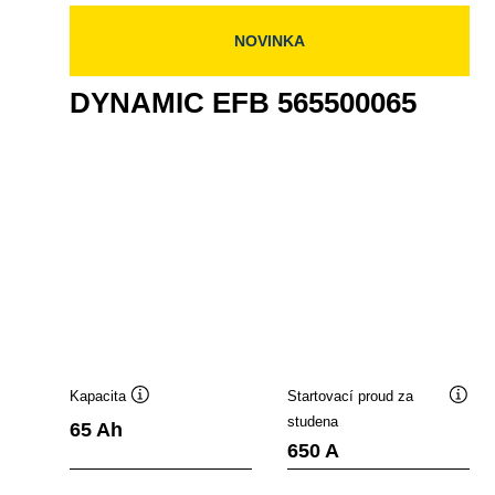
NOVINKA
DYNAMIC EFB 565500065
Kapacita
Startovací proud za
opisek
Popisek
Popis
studena
65 Ah
stroje
nástroje
nástr
650 A