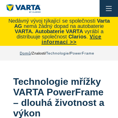
Togg
navi
Nedávný vývoj týkající se společnosti
Varta
AG
nemá žádný dopad na autobaterie
VARTA.
Autobaterie
VARTA
vyrábí a
distribuuje společnost
Clarios
.
Více
informací >>
Domů
Znalosti
Technologie
PowerFrame
Technologie mřížky
VARTA PowerFrame
– dlouhá životnost a
výkon