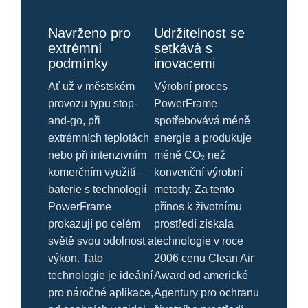
Navrženo pro
Udržitelnost se
extrémní
setkává s
podmínky
inovacemi
Ať už v městském
Výrobní proces
provozu typu stop-
PowerFrame
and-go, při
spotřebovává méně
extrémních teplotách
energie a produkuje
nebo při intenzivním
méně CO₂ než
komerčním využití –
konvenční výrobní
baterie s technologií
metody. Za tento
PowerFrame
přínos k životnímu
prokazují po celém
prostředí získala
světě svou odolnost a
technologie v roce
výkon. Tato
2006 cenu Clean Air
technologie je ideální
Award od americké
pro náročné aplikace,
Agentury pro ochranu