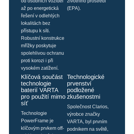
od osobních vozidel
životního prostředí
až po energetická
(EPA).
řešení v odlehlých
lokalitách bez
přístupu k síti.
Robustní konstrukce
mřížky poskytuje
spolehlivou ochranu
proti korozi i při
vysokém zatížení.
Klíčová součást
Technologické
technologie
prvenství
baterií VARTA
podložené
pro použití mimo
zkušenostmi
síť
Společnost Clarios,
Technologie
výrobce značky
PowerFrame je
VARTA, byl prvním
klíčovým prvkem off-
podnikem na světě,