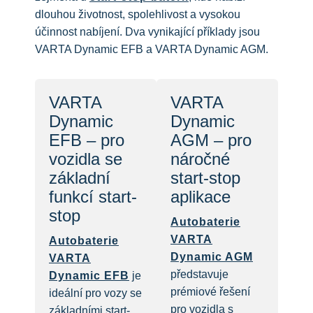
dlouhou životnost, spolehlivost a vysokou
účinnost nabíjení. Dva vynikající příklady jsou
VARTA Dynamic EFB a VARTA Dynamic AGM.
VARTA
VARTA
Dynamic
Dynamic
EFB – pro
AGM – pro
vozidla se
náročné
základní
start-stop
funkcí start-
aplikace
stop
Autobaterie
VARTA
Autobaterie
Dynamic AGM
VARTA
představuje
Dynamic EFB
je
prémiové řešení
ideální pro vozy se
pro vozidla s
základními start-