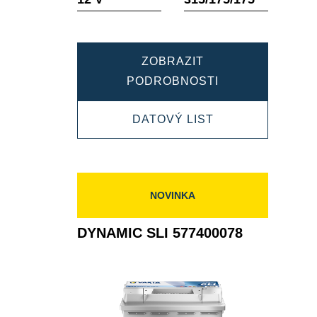
nástroje
nástroje
ZOBRAZIT
DYNAMIC
PODROBNOSTI
SLI
DYNAMIC
DATOVÝ LIST
585200080
SLI
585200080
NOVINKA
DYNAMIC SLI 577400078