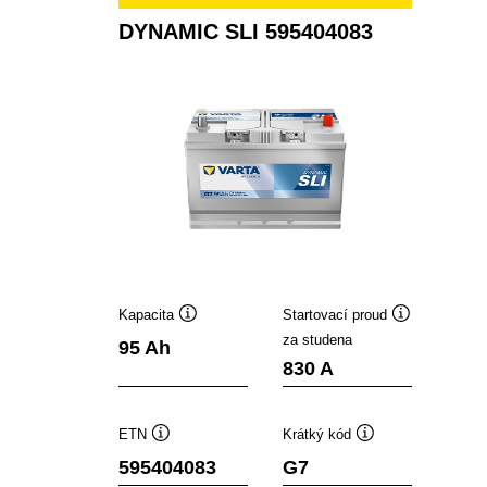
DYNAMIC SLI 595404083
Kapacita
Startovací proud
Popisek
Popisek
za studena
95 Ah
nástroje
nástroje
830 A
ETN
Krátký kód
Popisek
Popisek
595404083
G7
nástroje
nástroje