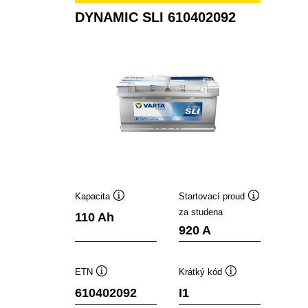
DYNAMIC SLI 610402092
Kapacita
Startovací proud
Popisek
Popisek
za studena
110 Ah
nástroje
nástroje
920 A
ETN
Krátký kód
Popisek
Popisek
610402092
I1
nástroje
nástroje