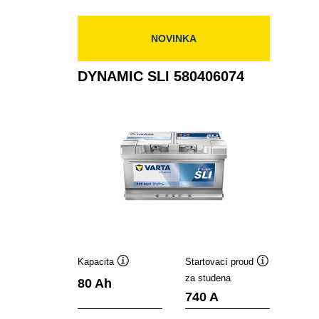
580400074
NOVINKA
DYNAMIC SLI 580406074
Kapacita
Startovací proud
Popisek
Popisek
za studena
80 Ah
nástroje
nástroje
740 A