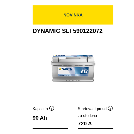
NOVINKA
DYNAMIC SLI 590122072
Kapacita
Startovací proud
Popisek
Popisek
za studena
90 Ah
nástroje
nástroje
720 A