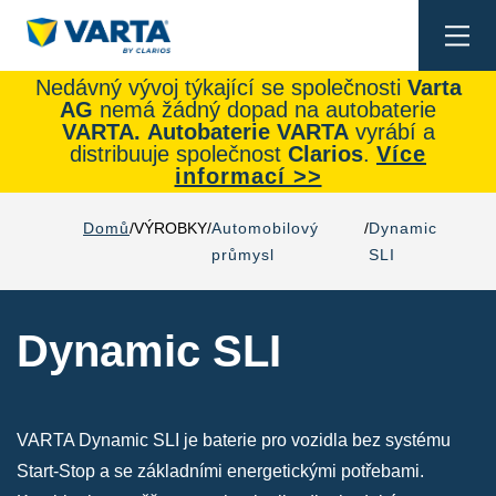
Togg
navi
Nedávný vývoj týkající se společnosti
Varta
AG
nemá žádný dopad na autobaterie
VARTA.
Autobaterie
VARTA
vyrábí a
distribuuje společnost
Clarios
.
Více
informací >>
Domů
VÝROBKY
Automobilový
Dynamic
průmysl
SLI
Dynamic SLI
VARTA Dynamic SLI je baterie pro vozidla bez systému
Start-Stop a se základními energetickými potřebami.