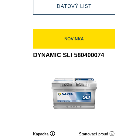
DYNAMIC
DATOVÝ LIST
585400080
SLI
585400080
NOVINKA
DYNAMIC SLI 580400074
Kapacita
Startovací proud