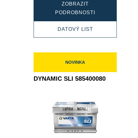
ZOBRAZIT
DYNAMIC
PODROBNOSTI
SLI
DYNAMIC
DATOVÝ LIST
577400078
SLI
577400078
NOVINKA
DYNAMIC SLI 585400080