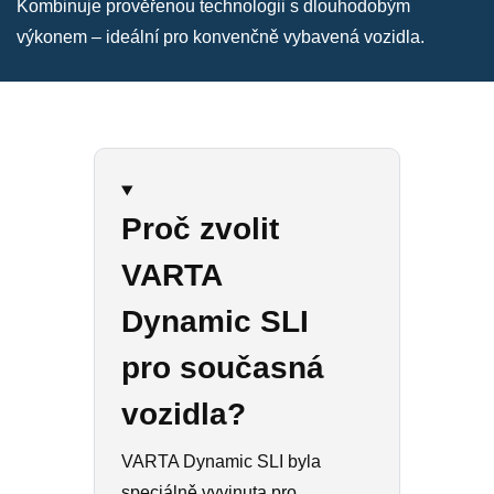
Kombinuje prověřenou technologii s dlouhodobým
výkonem – ideální pro konvenčně vybavená vozidla.
Proč zvolit
VARTA
Dynamic SLI
pro současná
vozidla?
VARTA Dynamic SLI byla
speciálně vyvinuta pro