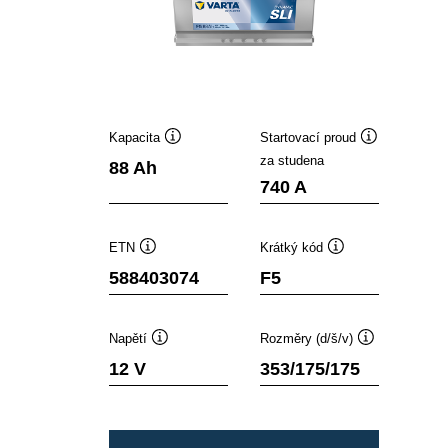
Kapacita
Startovací proud
Popisek
Popisek
za studena
88 Ah
nástroje
nástroje
740 A
ETN
Krátký kód
Popisek
Popisek
588403074
F5
nástroje
nástroje
Napětí
Rozměry (d/š/v)
Popisek
Popisek
12 V
353/175/175
nástroje
nástroje