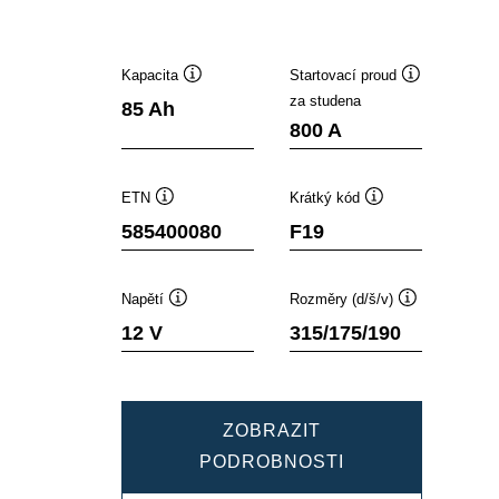
Kapacita
Startovací proud
Popisek
Popisek
za studena
85 Ah
nástroje
nástroje
800 A
ETN
Krátký kód
Popisek
Popisek
585400080
F19
nástroje
nástroje
Napětí
Rozměry (d/š/v)
Popisek
Popisek
12 V
315/175/190
nástroje
nástroje
ZOBRAZIT
DYNAMIC
PODROBNOSTI
SLI