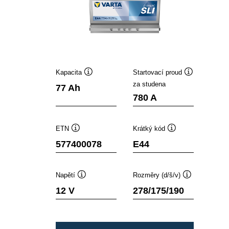
Kapacita
Startovací proud
Popisek
Popisek
za studena
77 Ah
nástroje
nástroje
780 A
ETN
Krátký kód
Popisek
Popisek
577400078
E44
nástroje
nástroje
Napětí
Rozměry (d/š/v)
Popisek
Popisek
12 V
278/175/190
nástroje
nástroje