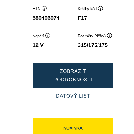
ETN
Krátký kód
Popisek
Popisek
580406074
F17
nástroje
nástroje
Napětí
Rozměry (d/š/v)
Popisek
Popisek
12 V
315/175/175
nástroje
nástroje
ZOBRAZIT
DYNAMIC
PODROBNOSTI
SLI
DYNAMIC
DATOVÝ LIST
580406074
SLI
580406074
NOVINKA