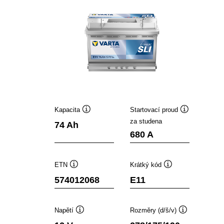
Kapacita
Startovací proud
Popisek
Popisek
za studena
74 Ah
nástroje
nástroje
680 A
ETN
Krátký kód
Popisek
Popisek
574012068
E11
nástroje
nástroje
Napětí
Rozměry (d/š/v)
Popisek
Popisek