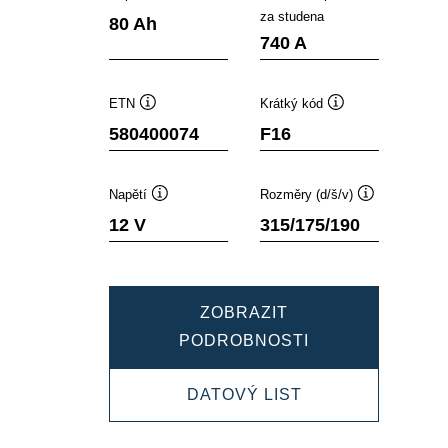
Popisek
Popisek
za studena
80 Ah
nástroje
nástroje
740 A
ETN
Krátký kód
Popisek
Popisek
580400074
F16
nástroje
nástroje
Napětí
Rozměry (d/š/v)
Popisek
Popisek
12 V
315/175/190
nástroje
nástroje
ZOBRAZIT
DYNAMIC
PODROBNOSTI
SLI
DYNAMIC
DATOVÝ LIST
580400074
SLI