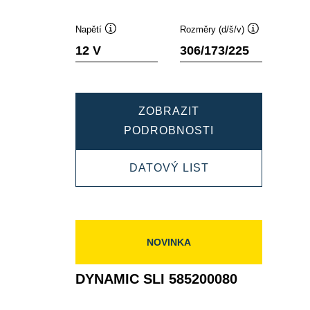
Napětí
Rozměry (d/š/v)
Popisek
Popisek
12 V
306/173/225
nástroje
nástroje
ZOBRAZIT
DYNAMIC
PODROBNOSTI
SLI
DYNAMIC
DATOVÝ LIST
595404083
SLI
595404083
NOVINKA
DYNAMIC SLI 585200080