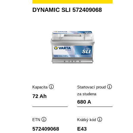
DYNAMIC SLI 572409068
Kapacita
Startovací proud
Popisek
Popisek
za studena
72 Ah
nástroje
nástroje
680 A
ETN
Krátký kód
Popisek
Popisek
572409068
E43
nástroje
nástroje