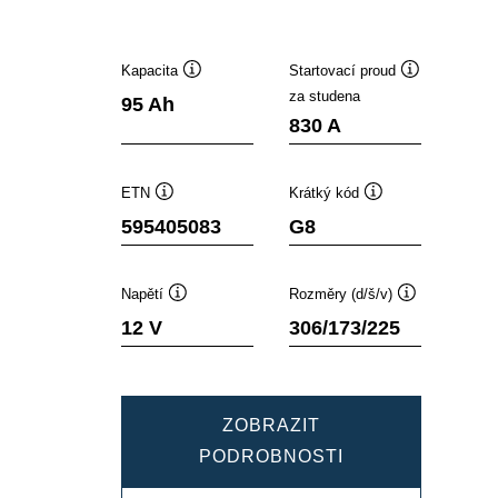
Kapacita
Startovací proud
Popisek
Popisek
za studena
95 Ah
nástroje
nástroje
830 A
ETN
Krátký kód
Popisek
Popisek
595405083
G8
nástroje
nástroje
Napětí
Rozměry (d/š/v)
Popisek
Popisek
12 V
306/173/225
nástroje
nástroje
ZOBRAZIT
DYNAMIC
PODROBNOSTI
SLI