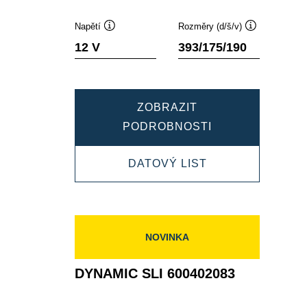
Napětí
Rozměry (d/š/v)
Popisek
Popisek
12 V
393/175/190
nástroje
nástroje
ZOBRAZIT
DYNAMIC
PODROBNOSTI
SLI
DYNAMIC
DATOVÝ LIST
610402092
SLI
610402092
NOVINKA
DYNAMIC SLI 600402083