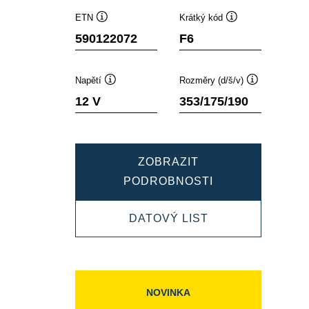
ETN
Krátký kód
Popisek
Popisek
590122072
F6
nástroje
nástroje
Napětí
Rozměry (d/š/v)
Popisek
Popisek
12 V
353/175/190
nástroje
nástroje
ZOBRAZIT
DYNAMIC
PODROBNOSTI
SLI
DYNAMIC
DATOVÝ LIST
590122072
SLI
590122072
NOVINKA