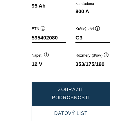
Popisek
Popisek
za studena
95 Ah
nástroje
nástroje
800 A
ETN
Krátký kód
Popisek
Popisek
595402080
G3
nástroje
nástroje
Napětí
Rozměry (d/š/v)
Popisek
Popisek
12 V
353/175/190
nástroje
nástroje
ZOBRAZIT
DYNAMIC
PODROBNOSTI
SLI
DYNAMIC
DATOVÝ LIST
595402080
SLI
595402080