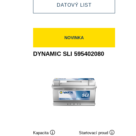
DYNAMIC
DATOVÝ LIST
595405083
SLI
595405083
NOVINKA
DYNAMIC SLI 595402080
Kapacita
Startovací proud