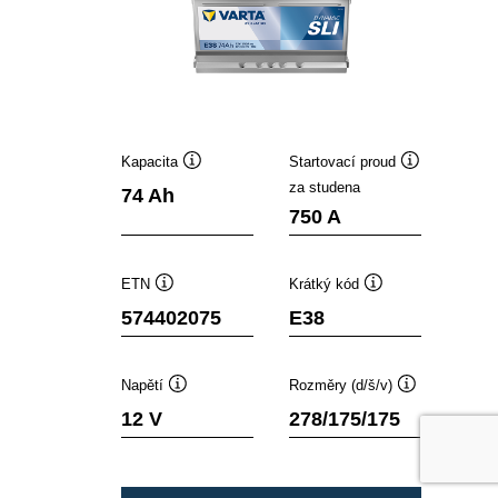
Kapacita
Startovací proud
Popisek
Popisek
za studena
74 Ah
nástroje
nástroje
750 A
ETN
Krátký kód
Popisek
Popisek
574402075
E38
nástroje
nástroje
Napětí
Rozměry (d/š/v)
Popisek
Popisek
12 V
278/175/175
nástroje
nástroje