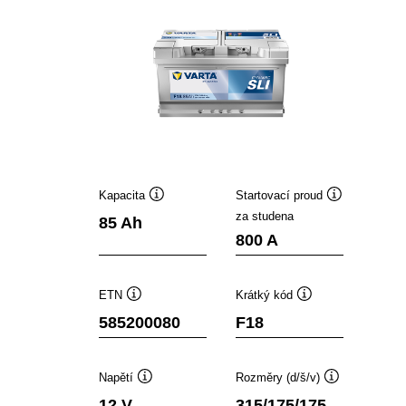
Kapacita
Startovací proud
Popisek
Popisek
za studena
85 Ah
nástroje
nástroje
800 A
ETN
Krátký kód
Popisek
Popisek
585200080
F18
nástroje
nástroje
Napětí
Rozměry (d/š/v)
Popisek
Popisek
12 V
315/175/175