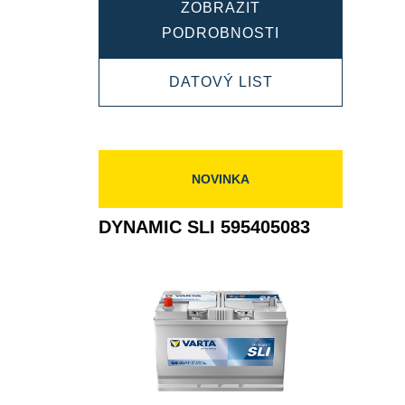
ZOBRAZIT
DYNAMIC
PODROBNOSTI
SLI
DYNAMIC
DATOVÝ LIST
588403074
SLI
588403074
NOVINKA
DYNAMIC SLI 595405083