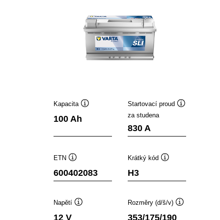
Kapacita
Startovací proud
Popisek
Popisek
za studena
100 Ah
nástroje
nástroje
830 A
ETN
Krátký kód
Popisek
Popisek
600402083
H3
nástroje
nástroje
Napětí
Rozměry (d/š/v)
Popisek
Popisek
12 V
353/175/190
nástroje
nástroje