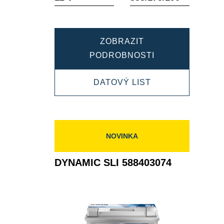
ZOBRAZIT
DYNAMIC
PODROBNOSTI
SLI
DYNAMIC
DATOVÝ LIST
600402083
SLI
600402083
NOVINKA
DYNAMIC SLI 588403074