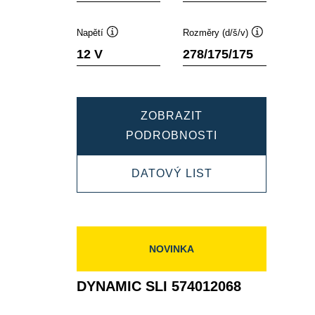
Napětí
Rozměry (d/š/v)
Popisek
Popisek
12 V
278/175/175
nástroje
nástroje
ZOBRAZIT
DYNAMIC
PODROBNOSTI
SLI
DYNAMIC
DATOVÝ LIST
572409068
SLI
572409068
NOVINKA
DYNAMIC SLI 574012068