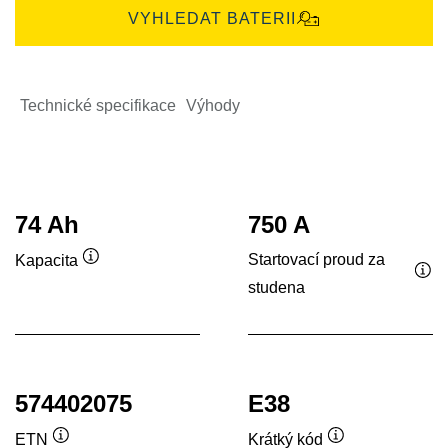
VYHLEDAT BATERII
Technické specifikace
Výhody
74 Ah
750 A
Startovací proud za
Kapacita
Popisek
studena
Pop
nástroje
nás
574402075
E38
ETN
Krátký kód