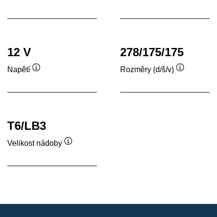
Popisek
Popisek
nástroje
nástroje
12 V
278/175/175
Napětí
Rozměry (d/š/v)
Popisek
Popisek
nástroje
nástroje
T6/LB3
Velikost nádoby
Popisek
nástroje