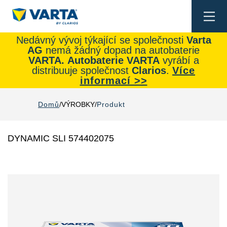
Togg
navi
Nedávný vývoj týkající se společnosti
Varta
AG
nemá žádný dopad na autobaterie
VARTA.
Autobaterie
VARTA
vyrábí a
distribuuje společnost
Clarios
.
Více
informací >>
Domů
VÝROBKY
Produkt
DYNAMIC SLI 574402075