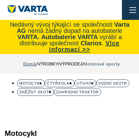
To
na
Nedávný vývoj týkající se společnosti
Varta
AG
nemá žádný dopad na autobaterie
VARTA.
Autobaterie
VARTA
vyrábí a
distribuuje společnost
Clarios
.
Více
informací >>
Domů
VÝROBKY
VÝPRODEJ
Motorové sporty
MOTOCYKL
ČTYŘKOLKA
UTV/ATV
VODNÍ SKÚTR
SNĚŽNÝ SKÚTR
ZAHRADNÍ TRAKTOR
Motocykl