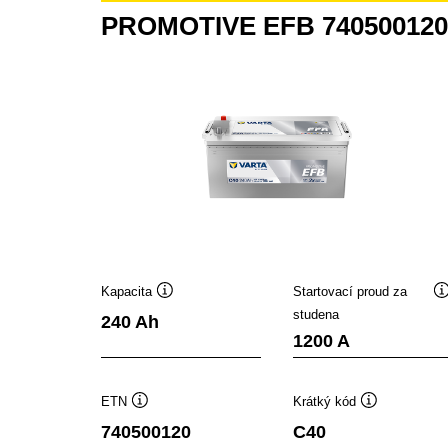
PROMOTIVE EFB 740500120
Kapacita
Startovací proud za
Popisek
studena
240 Ah
nástroje
n
1200 A
ETN
Krátký kód
Popisek
Popisek
740500120
C40
nástroje
nástroje