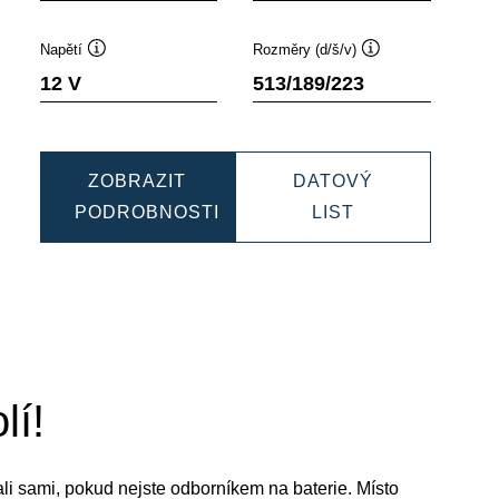
Napětí
Rozměry (d/š/v)
Popisek
Popisek
12 V
513/189/223
nástroje
nástroje
ZOBRAZIT
DATOVÝ
E
PROMOTIVE
PODROBNOSTI
LIST
PROMOTIVE
EFB
EFB
640500080
640500080
lí!
vali sami, pokud nejste odborníkem na baterie. Místo