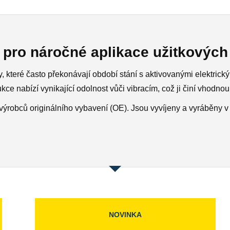
pro náročné aplikace užitkových 
 které často překonávají období stání s aktivovanými elektrickým
rukce nabízí vynikající odolnost vůči vibracím, což ji činí vhod
ýrobců originálního vybavení (OE). Jsou vyvíjeny a vyráběny v
NOVINKA