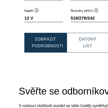
Napětí
Rozměry (d/š/v)
Popisek
Popisek
12 V
518/276/242
nástroje
nástroje
ZOBRAZIT
DATOVÝ
PROMO
PODROBNOSTI
LIST
PROMOTIVE
EFB
EFB
740500
740500120
Svěřte se odborníkov
S rostoucí složitostí vozidel se stále častěji vyměň