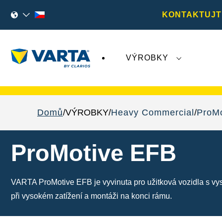
KONTAKTUJT
VÝROBKY
Nedávný vývoj týkající se společnosti
Varta A
Domů
VÝROBKY
Heavy Commercial
ProM
ProMotive EFB
VARTA ProMotive EFB je vyvinuta pro užitková vozidla s vyso
při vysokém zatížení a montáži na konci rámu.