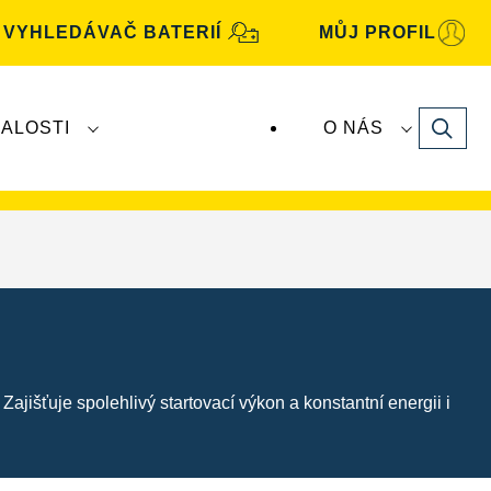
VYHLEDÁVAČ BATERIÍ
MŮJ PROFIL
Search
ALOSTI
O NÁS
baterie
VARTA
vyrábí a distribuuje společnost
jišťuje spolehlivý startovací výkon a konstantní energii i