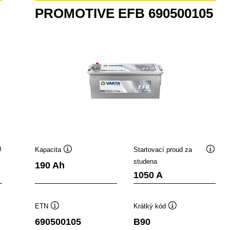
PROMOTIVE EFB 690500105
Kapacita
Startovací proud za
Popisek
Popisek
Popis
studena
190 Ah
ástroje
nástroje
nástro
1050 A
ETN
Krátký kód
Popisek
Popisek
690500105
B90
nástroje
nástroje