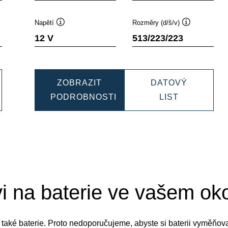
Napětí
Rozměry (d/š/v)
Popisek
Popisek
12 V
513/223/223
nástroje
nástroje
ZOBRAZIT
DATOVÝ
TIVE
PROMOTIV
PODROBNOSTI
LIST
PROMOTIVE
EFB
120
EFB
690500105
690500105
i na baterie ve vašem oko
ují také baterie. Proto nedoporučujeme, abyste si baterii vyměňo