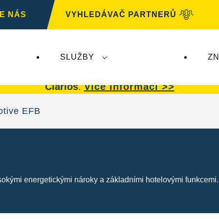
E NÁS
VYHLEDÁVAČ PARTNERŮ
SLUŽBY
ZN
G
nemá žádný dopad na autobaterie
VARTA.
Auto
Clarios
.
Více informací >>
otive EFB
kými energetickými nároky a základními hotelovými funkcemi. Za