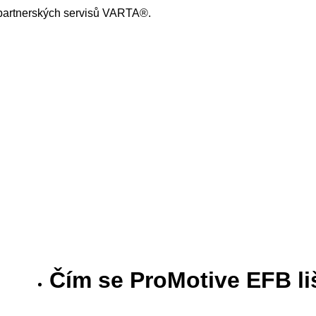
 partnerských servisů VARTA®.
Čím se ProMotive EFB liš