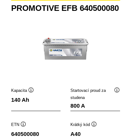
PROMOTIVE EFB 640500080
Kapacita
Startovací proud za
ek
Popisek
Popisek
studena
140 Ah
je
nástroje
nástroje
800 A
ETN
Krátký kód
Popisek
Popisek
640500080
A40
nástroje
nástroje