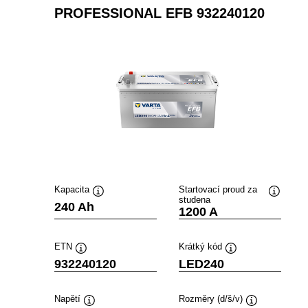
PROFESSIONAL EFB 932240120
Kapacita
Startovací proud za
studena
Popisek
Popisek
240 Ah
1200 A
nástroje
nástroje
ETN
Krátký kód
Popisek
Popisek
932240120
LED240
nástroje
nástroje
Napětí
Rozměry (d/š/v)