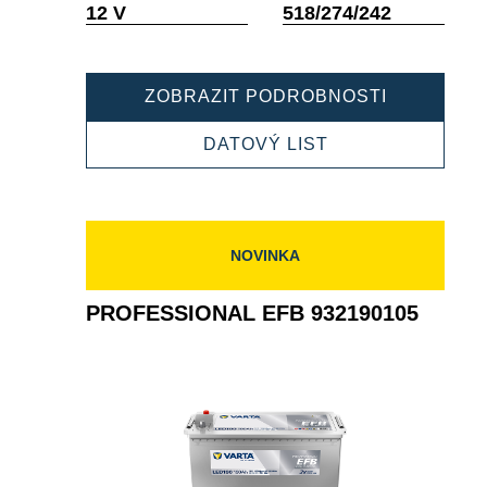
Popisek
Popisek
12 V
518/274/242
nástroje
nástroje
PROFESSI
ZOBRAZIT PODROBNOSTI
EFB
932240120
PROFESSIONAL
DATOVÝ LIST
EFB
932240120
NOVINKA
PROFESSIONAL EFB 932190105