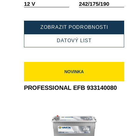
Popisek
Popisek
12 V
242/175/190
nástroje
nástroje
PROFESSI
ZOBRAZIT PODROBNOSTI
EFB
932060064
PROFESSIONAL
DATOVÝ LIST
EFB
932060064
NOVINKA
PROFESSIONAL EFB 933140080