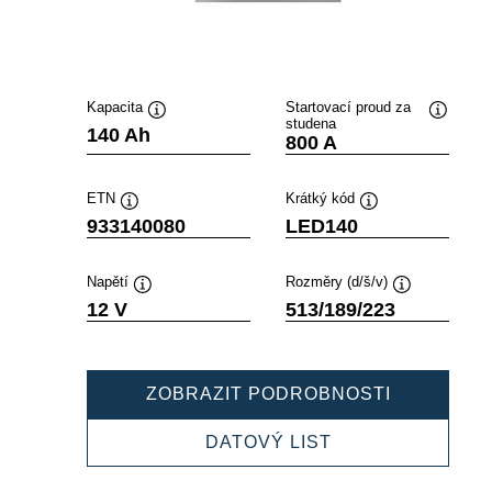
Kapacita
Startovací proud za
studena
Popisek
Popisek
140 Ah
800 A
nástroje
nástroje
ETN
Krátký kód
Popisek
Popisek
933140080
LED140
nástroje
nástroje
Napětí
Rozměry (d/š/v)
Popisek
Popisek
12 V
513/189/223
nástroje
nástroje
PROFESSI
ZOBRAZIT PODROBNOSTI
EFB
933140080
PROFESSIONAL
DATOVÝ LIST
EFB
933140080