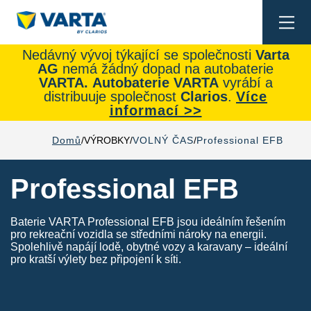
Togg
navi
Nedávný vývoj týkající se společnosti
Varta
AG
nemá žádný dopad na autobaterie
VARTA.
Autobaterie
VARTA
vyrábí a
distribuuje společnost
Clarios
.
Více
informací >>
Domů
VÝROBKY
VOLNÝ ČAS
Professional EFB
Professional EFB
Baterie VARTA Professional EFB jsou ideálním řešením
pro rekreační vozidla se středními nároky na energii.
Spolehlivě napájí lodě, obytné vozy a karavany – ideální
pro kratší výlety bez připojení k síti.