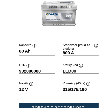
Kapacita
Startovací proud za
studena
Popisek
Popisek
80 Ah
800 A
nástroje
nástroje
ETN
Krátký kód
Popisek
Popisek
932080080
LED80
nástroje
nástroje
Napětí
Rozměry (d/š/v)
Popisek
Popisek
12 V
315/175/190
nástroje
nástroje
PROFESSI
ZOBRAZIT PODROBNOSTI