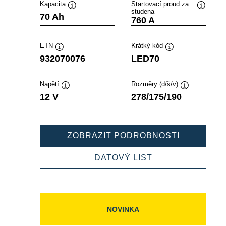
Kapacita
Startovací proud za
studena
Popisek
Popisek
70 Ah
760 A
nástroje
nástroje
ETN
Krátký kód
Popisek
Popisek
932070076
LED70
nástroje
nástroje
Napětí
Rozměry (d/š/v)
Popisek
Popisek
12 V
278/175/190
nástroje
nástroje
PROFESSI
ZOBRAZIT PODROBNOSTI
EFB
932070076
PROFESSIONAL
DATOVÝ LIST
EFB
932070076
NOVINKA