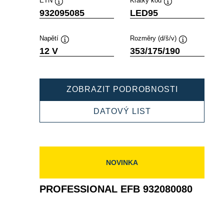
ETN
Krátký kód
Popisek
Popisek
932095085
LED95
nástroje
nástroje
Napětí
Rozměry (d/š/v)
Popisek
Popisek
12 V
353/175/190
nástroje
nástroje
PROFESSI
ZOBRAZIT PODROBNOSTI
EFB
932095085
PROFESSIONAL
DATOVÝ LIST
EFB
932095085
NOVINKA
PROFESSIONAL EFB 932080080