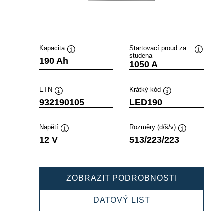
Kapacita
Startovací proud za
studena
Popisek
Popisek
190 Ah
1050 A
nástroje
nástroje
ETN
Krátký kód
Popisek
Popisek
932190105
LED190
nástroje
nástroje
Napětí
Rozměry (d/š/v)
Popisek
Popisek
12 V
513/223/223
nástroje
nástroje
PROFESSI
ZOBRAZIT PODROBNOSTI
EFB
932190105
PROFESSIONAL
DATOVÝ LIST
EFB
932190105