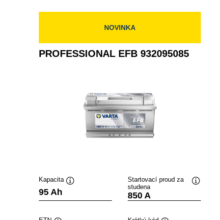
NOVINKA
PROFESSIONAL EFB 932095085
Kapacita
Startovací proud za
studena
Popisek
Popisek
95 Ah
850 A
nástroje
nástroje