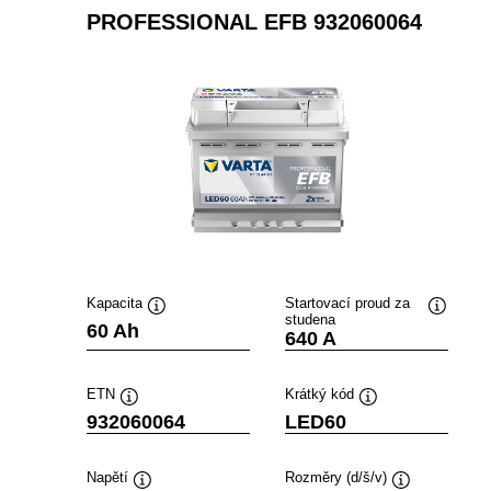
PROFESSIONAL EFB 932060064
Kapacita
Startovací proud za
studena
Popisek
Popisek
60 Ah
640 A
nástroje
nástroje
ETN
Krátký kód
Popisek
Popisek
932060064
LED60
nástroje
nástroje
Napětí
Rozměry (d/š/v)