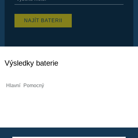
dispozici
Položky
k
NAJÍT BATERII
dispozici
Výsledky baterie
Hlavní
Pomocný