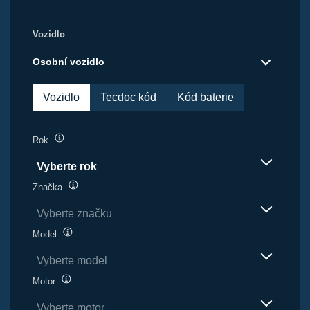
Vozidlo
Osobní vozidlo
Vozidlo
Tecdoc kód
Kód baterie
Rok
Popisek
nástroje
Vyberte rok
Položky
Značka
Popisek
k
nástroje
Vyberte značku
dispozici
Položky
Model
Popisek
k
nástroje
Vyberte model
dispozici
Položky
Motor
Popisek
k
nástroje
Vyberte motor