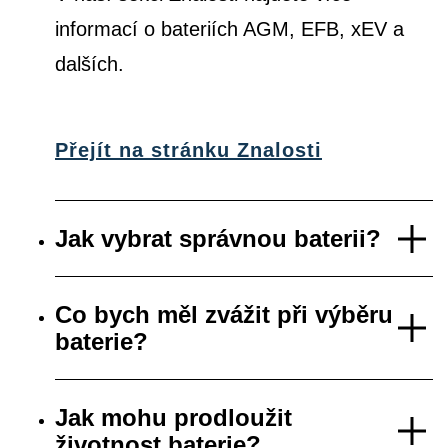
informací o bateriích AGM, EFB, xEV a
dalších.
Přejít na stránku Znalosti
Jak vybrat správnou baterii?
Co bych měl zvážit při výběru
baterie?
Jak mohu prodloužit
životnost baterie?