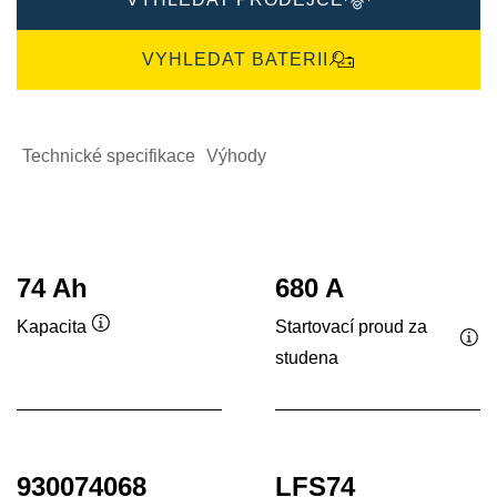
VYHLEDAT BATERII
Technické specifikace
Výhody
74 Ah
680 A
Startovací proud za
Kapacita
Popisek
studena
Pop
nástroje
nás
930074068
LFS74