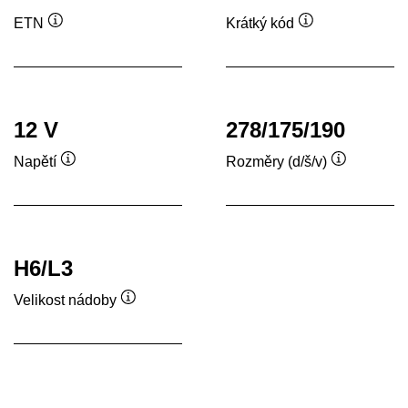
ETN
Krátký kód
Popisek
Popisek
nástroje
nástroje
12 V
278/175/190
Napětí
Rozměry (d/š/v)
Popisek
Popisek
nástroje
nástroje
H6/L3
Velikost nádoby
Popisek
nástroje