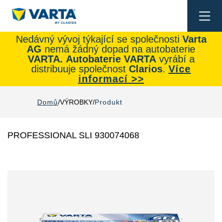
Togg
navi
Nedávný vývoj týkající se společnosti
Varta
AG
nemá žádný dopad na autobaterie
VARTA.
Autobaterie
VARTA
vyrábí a
distribuuje společnost
Clarios
.
Více
informací >>
Domů
VÝROBKY
Produkt
PROFESSIONAL SLI 930074068