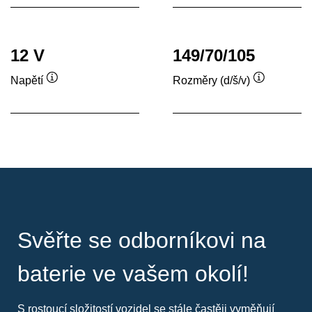
12 V
149/70/105
Napětí
Rozměry (d/š/v)
Popisek
Popisek
nástroje
nástroje
Svěřte se odborníkovi na
baterie ve vašem okolí!
S rostoucí složitostí vozidel se stále častěji vyměňují