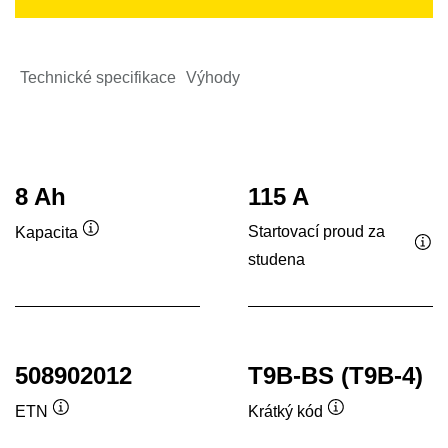
Technické specifikace
Výhody
8 Ah
115 A
Startovací proud za
Kapacita
Popisek
studena
Pop
nástroje
nás
508902012
T9B-BS (T9B-4)
ETN
Krátký kód
Popisek
Popisek
nástroje
nástroje