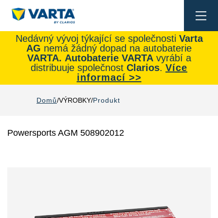
Togg
navi
Nedávný vývoj týkající se společnosti
Varta
AG
nemá žádný dopad na autobaterie
VARTA.
Autobaterie
VARTA
vyrábí a
distribuuje společnost
Clarios
.
Více
informací >>
Domů
VÝROBKY
Produkt
Powersports AGM 508902012