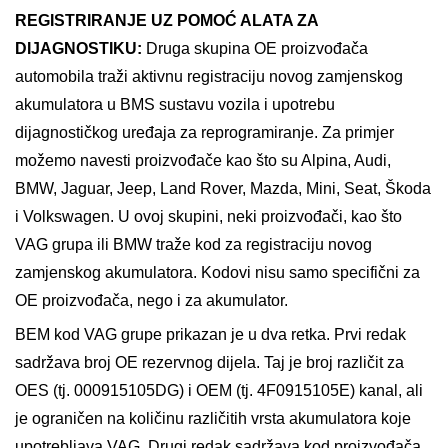
REGISTRIRANJE UZ POMOĆ ALATA ZA
DIJAGNOSTIKU:
Druga skupina OE proizvođača
automobila traži aktivnu registraciju novog zamjenskog
akumulatora u BMS sustavu vozila i upotrebu
dijagnostičkog uređaja za reprogramiranje. Za primjer
možemo navesti proizvođače kao što su Alpina, Audi,
BMW, Jaguar, Jeep, Land Rover, Mazda, Mini, Seat, Škoda
i Volkswagen. U ovoj skupini, neki proizvođači, kao što
VAG grupa ili BMW traže kod za registraciju novog
zamjenskog akumulatora. Kodovi nisu samo specifični za
OE proizvođača, nego i za akumulator.
BEM kod VAG grupe prikazan je u dva retka. Prvi redak
sadržava broj OE rezervnog dijela. Taj je broj različit za
OES (tj. 000915105DG) i OEM (tj. 4F0915105E) kanal, ali
je ograničen na količinu različitih vrsta akumulatora koje
upotrebljava VAG. Drugi redak sadržava kod proizvođača