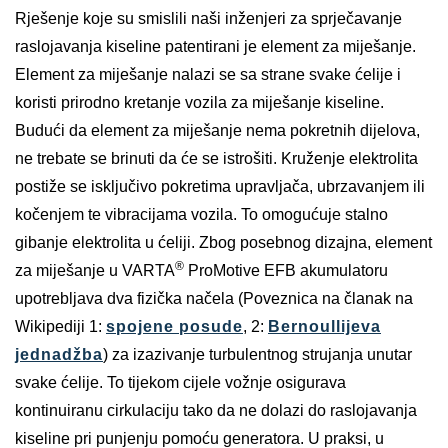
Rješenje koje su smislili naši inženjeri za sprječavanje
raslojavanja kiseline patentirani je element za miješanje.
Element za miješanje nalazi se sa strane svake ćelije i
koristi prirodno kretanje vozila za miješanje kiseline.
Budući da element za miješanje nema pokretnih dijelova,
ne trebate se brinuti da će se istrošiti. Kruženje elektrolita
postiže se isključivo pokretima upravljača, ubrzavanjem ili
kočenjem te vibracijama vozila. To omogućuje stalno
gibanje elektrolita u ćeliji. Zbog posebnog dizajna, element
®
za miješanje u VARTA
ProMotive EFB akumulatoru
upotrebljava dva fizička načela (Poveznica na članak na
Wikipediji 1:
spojene posude
, 2:
Bernoullijeva
jednadžba
) za izazivanje turbulentnog strujanja unutar
svake ćelije. To tijekom cijele vožnje osigurava
kontinuiranu cirkulaciju tako da ne dolazi do raslojavanja
kiseline pri punjenju pomoću generatora. U praksi, u