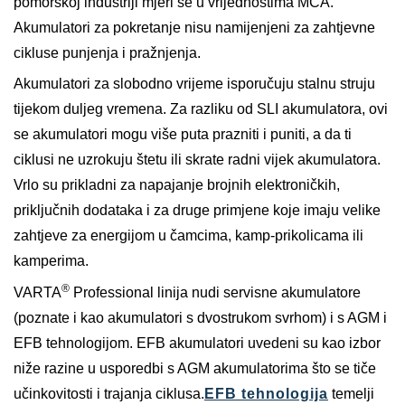
pomorskoj industriji mjeri se u vrijednostima MCA.
Akumulatori za pokretanje nisu namijenjeni za zahtjevne
cikluse punjenja i pražnjenja.
Akumulatori za slobodno vrijeme isporučuju stalnu struju
tijekom duljeg vremena. Za razliku od SLI akumulatora, ovi
se akumulatori mogu više puta prazniti i puniti, a da ti
ciklusi ne uzrokuju štetu ili skrate radni vijek akumulatora.
Vrlo su prikladni za napajanje brojnih elektroničkih,
priključnih dodataka i za druge primjene koje imaju velike
zahtjeve za energijom u čamcima, kamp-prikolicama ili
kamperima.
®
VARTA
Professional linija nudi servisne akumulatore
(poznate i kao akumulatori s dvostrukom svrhom) i s AGM i
EFB tehnologijom. EFB akumulatori uvedeni su kao izbor
niže razine u usporedbi s AGM akumulatorima što se tiče
učinkovitosti i trajanja ciklusa.
EFB tehnologija
temelji