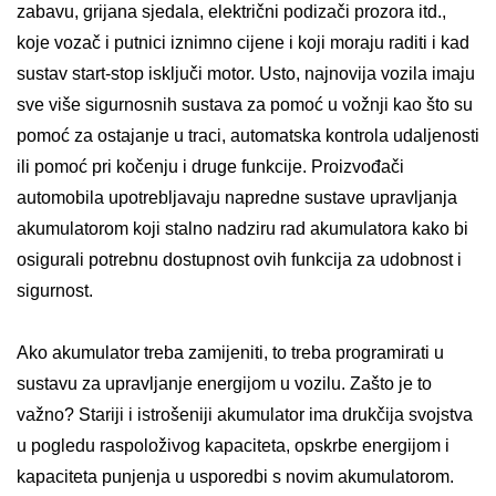
zabavu, grijana sjedala, električni podizači prozora itd.,
koje vozač i putnici iznimno cijene i koji moraju raditi i kad
sustav start-stop isključi motor. Usto, najnovija vozila imaju
sve više sigurnosnih sustava za pomoć u vožnji kao što su
pomoć za ostajanje u traci, automatska kontrola udaljenosti
ili pomoć pri kočenju i druge funkcije. Proizvođači
automobila upotrebljavaju napredne sustave upravljanja
akumulatorom koji stalno nadziru rad akumulatora kako bi
osigurali potrebnu dostupnost ovih funkcija za udobnost i
sigurnost.
Ako akumulator treba zamijeniti, to treba programirati u
sustavu za upravljanje energijom u vozilu. Zašto je to
važno? Stariji i istrošeniji akumulator ima drukčija svojstva
u pogledu raspoloživog kapaciteta, opskrbe energijom i
kapaciteta punjenja u usporedbi s novim akumulatorom.