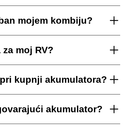
reban mojem kombiju?
a za moj RV?
 pri kupnji akumulatora?
ovarajući akumulator?