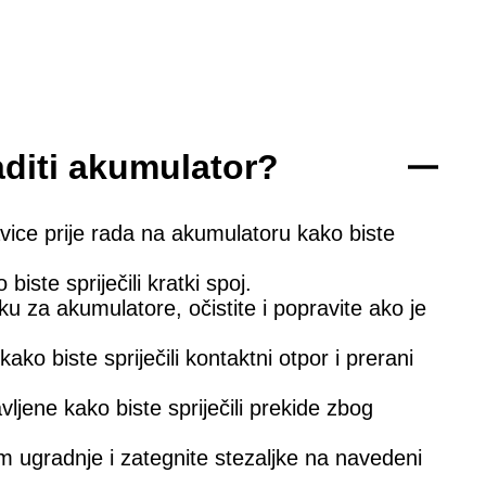
diti akumulator?
avice prije rada na akumulatoru kako biste
iste spriječili kratki spoj.
ljku za akumulatore, očistite i popravite ako je
ako biste spriječili kontaktni otpor i prerani
avljene kako biste spriječili prekide zbog
m ugradnje i zategnite stezaljke na navedeni