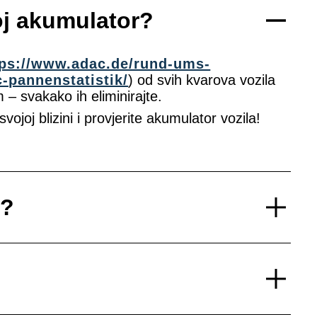
oj akumulator?
tps://www.adac.de/rund-ums-
-pannenstatistik/
) od svih kvarova vozila
– svakako ih eliminirajte.
vojoj blizini i provjerite akumulator vozila!
r?