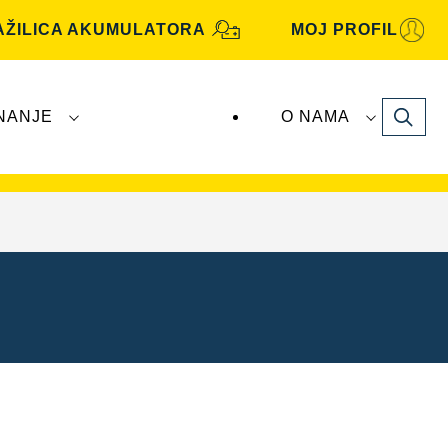
AŽILICA AKUMULATORA
MOJ PROFIL
Search
NANJE
O NAMA
ive
akumulatore proizvodi i distribuira tvrtka