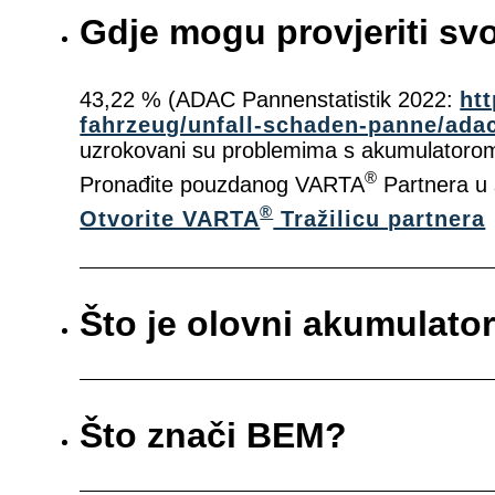
Gdje mogu provjeriti sv
43,22 % (ADAC Pannenstatistik 2022:
ht
fahrzeug/unfall-schaden-panne/adac
uzrokovani su problemima s akumulatorom 
®
Pronađite pouzdanog VARTA
Partnera u s
®
Otvorite VARTA
Tražilicu partnera
Što je olovni akumulato
Što znači BEM?