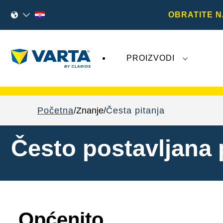
OBRATITE N
PROIZVODI
Nedavna događanja vezana uz
Varta AG
n
Početna
Znanje
Česta pitanja
Često postavljana 
Općenito