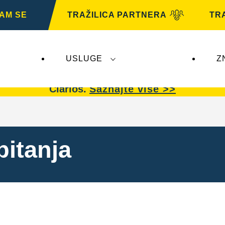
AM SE
TRAŽILICA PARTNERA
TR
USLUGE
Z
e utječu na
VARTA Automotive.
VARTA Automot
Clarios.
Saznajte više >>
pitanja