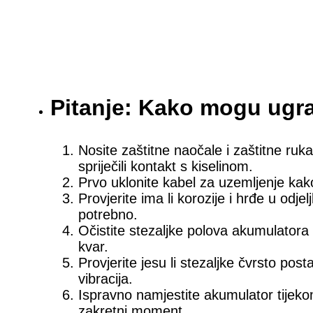
Pitanje: Kako mogu ugra
Nosite zaštitne naočale i zaštitne ruk
spriječili kontakt s kiselinom.
Prvo uklonite kabel za uzemljenje kako b
Provjerite ima li korozije i hrđe u odje
potrebno.
Očistite stezaljke polova akumulatora k
kvar.
Provjerite jesu li stezaljke čvrsto post
vibracija.
Ispravno namjestite akumulator tijeko
zakretni moment.