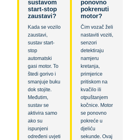
sustavom
ponovno
start-stop
pokrenuti
zaustavi?
motor?
Kada se vozilo
Čim vozač želi
zaustavi,
nastaviti voziti,
sustav start-
senzori
stop
detektiraju
automatski
namjeru
gasi motor. To
kretanja,
štedi gorivo i
primjerice
smanjuje buku
pritiskom na
dok stojite.
kvačilo ili
Međutim,
otpuštanjem
sustav se
kočnice. Motor
aktivira samo
se ponovno
ako su
pokreće u
ispunjeni
djeliću
određeni uvjeti
sekunde. Ovaj