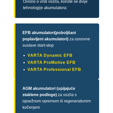
Ovisno o vrsti vozila, koriste se dvije
tehnologije akumulatora:
EFB akumulatori(poboljšani
poplavljeni akumulatori)
za osnovne
sustave start-stop
VARTA Dynamic EFB
VARTA ProMotive EFB
VARTA Professional EFB
AGM akumulatori (upijajuće
staklene podloge)
za vozila s
opsežnom opremom ili regenerativnim
kočenjem