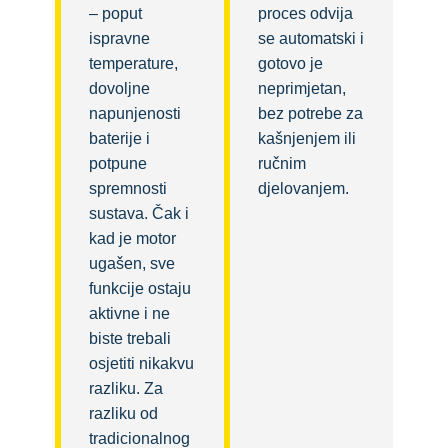
– poput
proces odvija
ispravne
se automatski i
temperature,
gotovo je
dovoljne
neprimjetan,
napunjenosti
bez potrebe za
baterije i
kašnjenjem ili
potpune
ručnim
spremnosti
djelovanjem.
sustava. Čak i
kad je motor
ugašen, sve
funkcije ostaju
aktivne i ne
biste trebali
osjetiti nikakvu
razliku. Za
razliku od
tradicionalnog