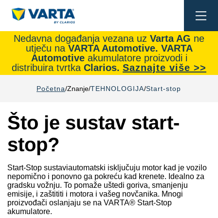
Togg
navi
Nedavna događanja vezana uz
Varta AG
ne
utječu na
VARTA Automotive.
VARTA
Automotive
akumulatore proizvodi i
distribuira tvrtka
Clarios.
Saznajte više >>
Početna
Znanje
TEHNOLOGIJA
Start-stop
Što je sustav start-
stop?
Start-Stop sustaviautomatski isključuju motor kad je vozilo
nepomično i ponovno ga pokreću kad krenete. Idealno za
gradsku vožnju. To pomaže uštedi goriva, smanjenju
emisije, i zaštititi i motora i vašeg novčanika. Mnogi
proizvođači oslanjaju se na VARTA® Start-Stop
akumulatore.