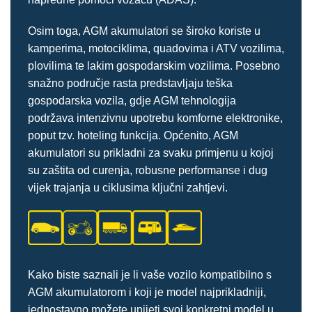
Osim toga, AGM akumulatori se široko koriste u
kamperima, motociklima, quadovima i ATV vozilima,
plovilima te lakim gospodarskim vozilima. Posebno
snažno područje rasta predstavljaju teška
gospodarska vozila, gdje AGM tehnologija
podržava intenzivnu upotrebu komforne elektronike,
poput tzv. hoteling funkcija. Općenito, AGM
akumulatori su prikladni za svaku primjenu u kojoj
su zaštita od curenja, robusne performanse i dug
vijek trajanja u ciklusima ključni zahtjevi.
Kako biste saznali je li vaše vozilo kompatibilno s
AGM akumulatorom i koji je model najprikladniji,
jednostavno možete unijeti svoj konkretni model u