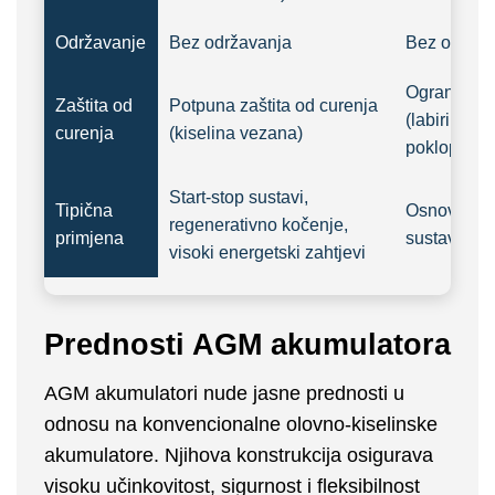
Održavanje
Bez održavanja
Bez održav
Ograničen
Zaštita od
Potpuna zaštita od curenja
(labirintni
curenja
(kiselina vezana)
poklopac)
Start-stop sustavi,
Tipična
Osnovni sta
regenerativno kočenje,
primjena
sustavi
visoki energetski zahtjevi
Prednosti AGM akumulatora
AGM akumulatori nude jasne prednosti u
odnosu na konvencionalne olovno-kiselinske
akumulatore. Njihova konstrukcija osigurava
visoku učinkovitost, sigurnost i fleksibilnost