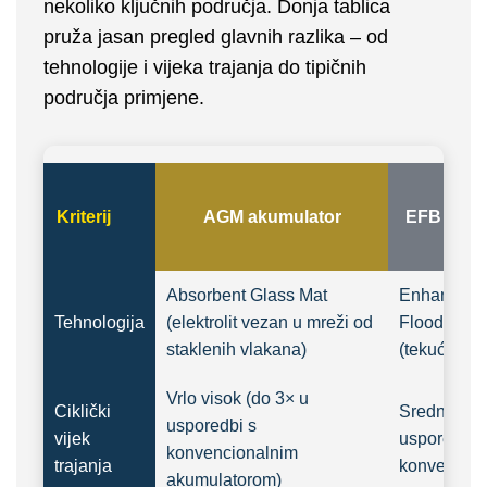
nekoliko ključnih područja. Donja tablica
pruža jasan pregled glavnih razlika – od
tehnologije i vijeka trajanja do tipičnih
područja primjene.
Kriterij
AGM akumulator
EFB akum
Absorbent Glass Mat
Enhanced
Tehnologija
(elektrolit vezan u mreži od
Flooded Ba
staklenih vlakana)
(tekući elekt
Vrlo visok (do 3× u
Ciklički
Srednji (ok
usporedbi s
vijek
usporedbi 
konvencionalnim
trajanja
konvencion
akumulatorom)