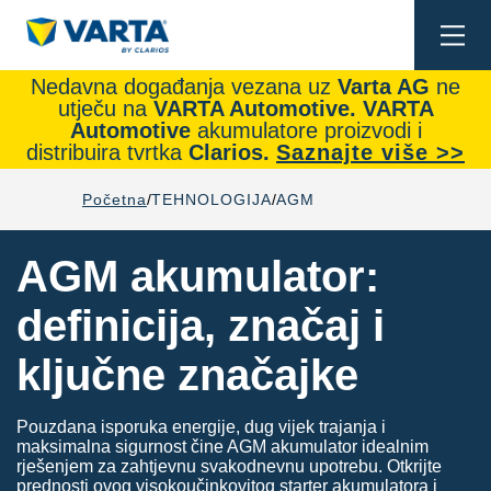
Togg
navi
Nedavna događanja vezana uz
Varta AG
ne
utječu na
VARTA Automotive.
VARTA
Automotive
akumulatore proizvodi i
distribuira tvrtka
Clarios.
Saznajte više >>
Početna
TEHNOLOGIJA
AGM
AGM akumulator:
definicija, značaj i
ključne značajke
Pouzdana isporuka energije, dug vijek trajanja i
maksimalna sigurnost čine AGM akumulator idealnim
rješenjem za zahtjevnu svakodnevnu upotrebu. Otkrijte
prednosti ovog visokoučinkovitog starter akumulatora i