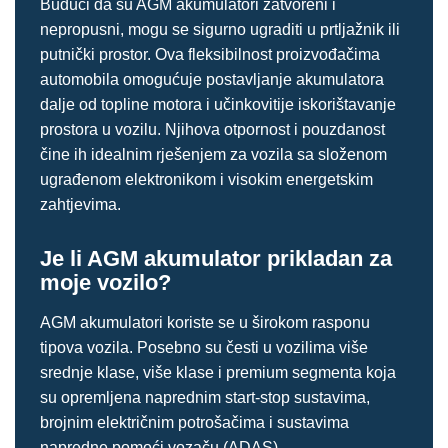
Budući da su AGM akumulatori zatvoreni i
nepropusni, mogu se sigurno ugraditi u prtljažnik ili
putnički prostor. Ova fleksibilnost proizvođačima
automobila omogućuje postavljanje akumulatora
dalje od topline motora i učinkovitije iskorištavanje
prostora u vozilu. Njihova otpornost i pouzdanost
čine ih idealnim rješenjem za vozila sa složenom
ugrađenom elektronikom i visokim energetskim
zahtjevima.
Je li AGM akumulator prikladan za
moje vozilo?
AGM akumulatori koriste se u širokom rasponu
tipova vozila. Posebno su česti u vozilima više
srednje klase, više klase i premium segmenta koja
su opremljena naprednim start-stop sustavima,
brojnim električnim potrošačima i sustavima
napredne pomoći vozaču (ADAS).