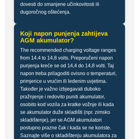
dovesti do smanjene učinkovitosti ili
dugoročnog oštećenja.
Koji napon punjenja zahtijeva
AGM akumulator?
The recommended charging voltage ranges
from 14.4 to 14.8 volts. Preporučeni napon
punjenja kreće se od 14,4 do 14,8 volti. Taj
napon treba prilagoditi ovisno o temperaturi,
primjerice u vrućim ili ledenim uvjetima.
Također je važno izbjegavati duboko
pražnjenje i redovito puniti akumulator,
osobito kod vozila za kratke vožnje ili kada
se akumulator duže skladišti (npr. zimsko
skladištenje), jer se AGM akumulatori
postupno prazne čak i kada se ne koriste.
Saznajte više o skladištenju akumulatora za