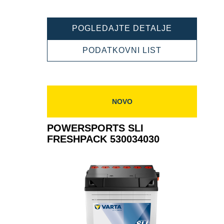
POWERSPO
POGLEDAJTE DETALJE
SLI
FRESHPAC
POWERSPOR
PODATKOVNI LIST
525015030
SLI
FRESHPACK
525015030
NOVO
POWERSPORTS SLI
FRESHPACK 530034030