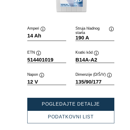
Amperi
Struja hladnog
starta
Tooltip
Tooltip
14 Ah
190 A
ETN
Kratki kôd
Tooltip
Tooltip
514401019
B14A-A2
Napon
Dimenzije (D/Š/V)
Tooltip
Tooltip
12 V
135/90/177
POWERSPO
POGLEDAJTE DETALJE
SLI
FRESHPAC
POWERSPOR
PODATKOVNI LIST
514401019
SLI
FRESHPACK