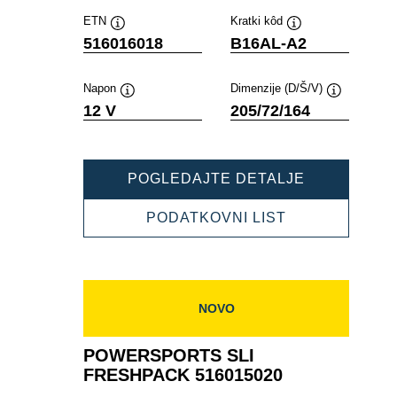
ETN
Kratki kôd
Tooltip
Tooltip
516016018
B16AL-A2
Napon
Dimenzije (D/Š/V)
Tooltip
Tooltip
12 V
205/72/164
POWERSPO
POGLEDAJTE DETALJE
SLI
FRESHPAC
POWERSPOR
PODATKOVNI LIST
516016018
SLI
FRESHPACK
516016018
NOVO
POWERSPORTS SLI
FRESHPACK 516015020