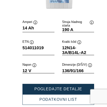
Amperi
Struja hladnog
starta
Tooltip
Tooltip
14 Ah
190 A
ETN
Kratki kôd
Tooltip
Tooltip
514011019
12N14-
3A/B14L-A2
Napon
Dimenzije (D/Š/V)
Tooltip
Tooltip
12 V
136/91/166
POWERSPO
POGLEDAJTE DETALJE
SLI
FRESHPAC
POWERSPOR
PODATKOVNI LIST
514011019
SLI