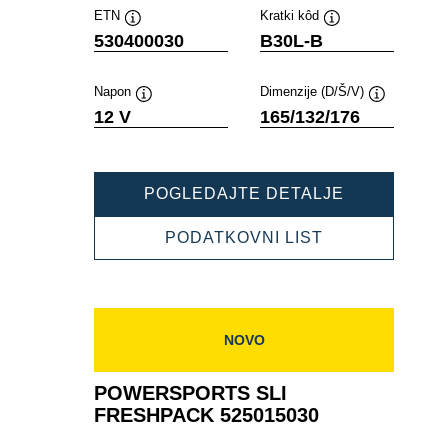
ETN
Kratki kôd
Tooltip
Tooltip
530400030
B30L-B
Napon
Dimenzije (D/Š/V)
Tooltip
Tooltip
12 V
165/132/176
POWERSPO
POGLEDAJTE DETALJE
SLI
FRESHPAC
POWERSPOR
PODATKOVNI LIST
530400030
SLI
FRESHPACK
530400030
NOVO
POWERSPORTS SLI
FRESHPACK 525015030