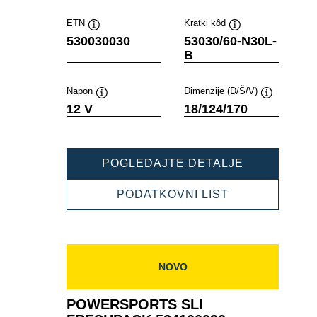
ETN
Kratki kôd
Tooltip
Tooltip
530030030
53030/60-N30L-
B
Napon
Dimenzije (D/Š/V)
Tooltip
Tooltip
12 V
18/124/170
POWERSPO
POGLEDAJTE DETALJE
SLI
FRESHPAC
POWERSPOR
PODATKOVNI LIST
530030030
SLI
FRESHPACK
530030030
NOVO
POWERSPORTS SLI