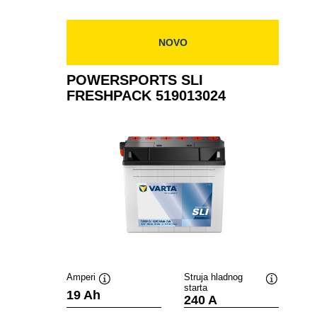
519012024
NOVO
POWERSPORTS SLI
FRESHPACK 519013024
Amperi
Struja hladnog
starta
Tooltip
Tooltip
19 Ah
240 A