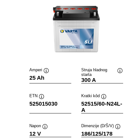
Amperi
Struja hladnog
starta
Tooltip
Tooltip
25 Ah
300 A
ETN
Kratki kôd
Tooltip
Tooltip
525015030
52515/60-N24L-
A
Napon
Dimenzije (D/Š/V)
Tooltip
Tooltip
12 V
186/125/178