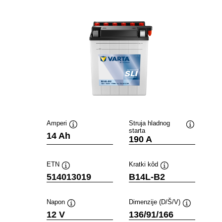
Amperi
Struja hladnog
starta
Tooltip
Tooltip
14 Ah
190 A
ETN
Kratki kôd
Tooltip
Tooltip
514013019
B14L-B2
Napon
Dimenzije (D/Š/V)
Tooltip
Tooltip
12 V
136/91/166