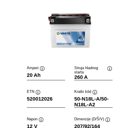
Amperi
Struja hladnog
starta
Tooltip
Tooltip
20 Ah
260 A
ETN
Kratki kôd
Tooltip
Tooltip
520012026
50-N18L-A/50-
N18L-A2
Napon
Dimenzije (D/Š/V)
Tooltip
Tooltip
12 V
207/92/164