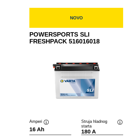
514401019
NOVO
POWERSPORTS SLI
FRESHPACK 516016018
Amperi
Struja hladnog
starta
Tooltip
Tooltip
16 Ah
180 A