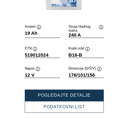
Amperi
Struja hladnog
starta
Tooltip
Tooltip
19 Ah
240 A
ETN
Kratki kôd
Tooltip
Tooltip
519012024
B16-B
Napon
Dimenzije (D/Š/V)
Tooltip
Tooltip
12 V
176/101/156
POWERSPO
POGLEDAJTE DETALJE
SLI
FRESHPAC
POWERSPOR
PODATKOVNI LIST
519012024
SLI
FRESHPACK