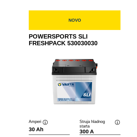
530034030
NOVO
POWERSPORTS SLI
FRESHPACK 530030030
Amperi
Struja hladnog
starta
Tooltip
Tooltip
30 Ah
300 A