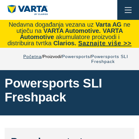
Togg
navi
Nedavna događanja vezana uz
Varta AG
ne
utječu na
VARTA Automotive.
VARTA
Automotive
akumulatore proizvodi i
distribuira tvrtka
Clarios.
Saznajte više >>
Početna
Proizvodi
Powersports
Powersports SLI
Freshpack
Powersports SLI
Freshpack