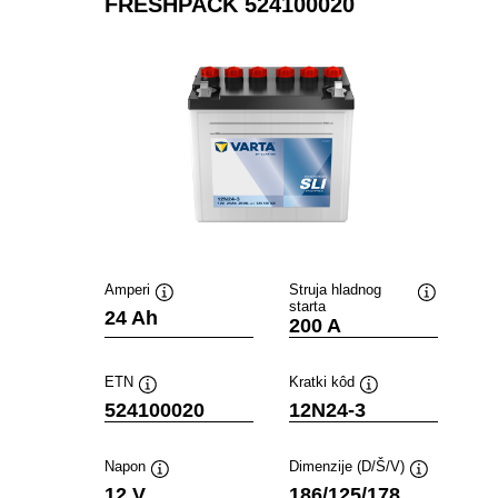
FRESHPACK 524100020
Amperi
Struja hladnog
starta
Tooltip
Tooltip
24 Ah
200 A
ETN
Kratki kôd
Tooltip
Tooltip
524100020
12N24-3
Napon
Dimenzije (D/Š/V)
Tooltip
Tooltip
12 V
186/125/178