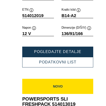
ETN
Kratki kôd
Tooltip
Tooltip
514012019
B14-A2
Napon
Dimenzije (D/Š/V)
Tooltip
Tooltip
12 V
136/91/166
POWERSPO
POGLEDAJTE DETALJE
SLI
FRESHPAC
POWERSPOR
PODATKOVNI LIST
514012019
SLI
FRESHPACK
514012019
NOVO
POWERSPORTS SLI
FRESHPACK 514013019