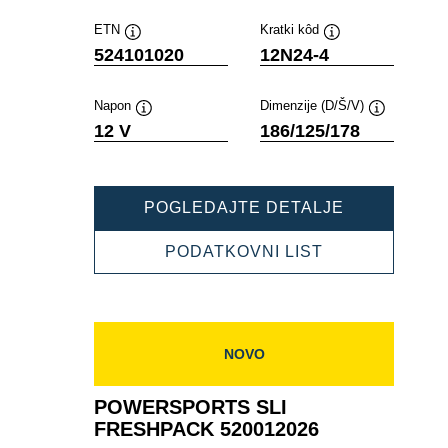
ETN
Kratki kôd
Tooltip
Tooltip
524101020
12N24-4
Napon
Dimenzije (D/Š/V)
Tooltip
Tooltip
12 V
186/125/178
POWERSPO
POGLEDAJTE DETALJE
SLI
FRESHPAC
POWERSPOR
PODATKOVNI LIST
524101020
SLI
FRESHPACK
524101020
NOVO
POWERSPORTS SLI
FRESHPACK 520012026