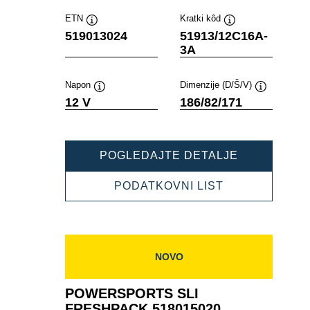
ETN
Kratki kôd
Tooltip
Tooltip
519013024
51913/12C16A-
3A
Napon
Dimenzije (D/Š/V)
Tooltip
Tooltip
12 V
186/82/171
POWERSPO
POGLEDAJTE DETALJE
SLI
FRESHPAC
POWERSPOR
PODATKOVNI LIST
519013024
SLI
FRESHPACK
519013024
NOVO
POWERSPORTS SLI
FRESHPACK 518015020