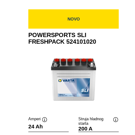
519014024
NOVO
POWERSPORTS SLI
FRESHPACK 524101020
Amperi
Struja hladnog
starta
Tooltip
Tooltip
24 Ah
200 A