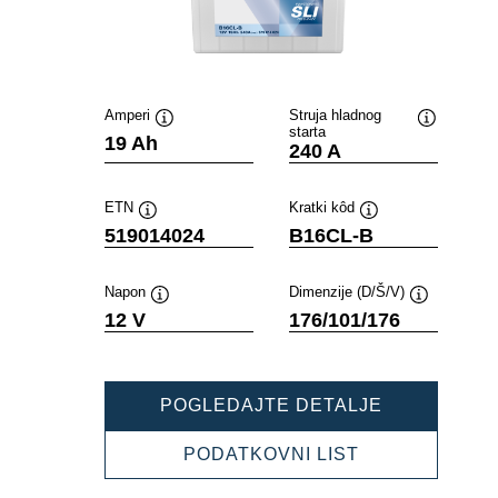
Amperi
Struja hladnog
starta
Tooltip
Tooltip
19 Ah
240 A
ETN
Kratki kôd
Tooltip
Tooltip
519014024
B16CL-B
Napon
Dimenzije (D/Š/V)
Tooltip
Tooltip
12 V
176/101/176
POWERSPO
POGLEDAJTE DETALJE
SLI
FRESHPAC
POWERSPOR
PODATKOVNI LIST
519014024
SLI
FRESHPACK