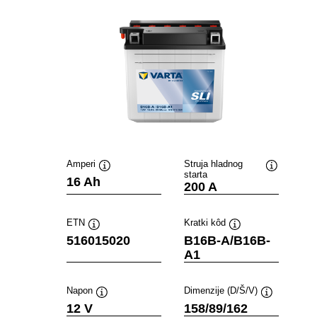
Amperi
Struja hladnog
starta
Tooltip
Tooltip
16 Ah
200 A
ETN
Kratki kôd
Tooltip
Tooltip
516015020
B16B-A/B16B-
A1
Napon
Dimenzije (D/Š/V)
Tooltip
Tooltip
12 V
158/89/162