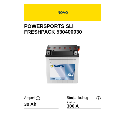
NOVO
POWERSPORTS SLI
FRESHPACK 530400030
Amperi
Struja hladnog
starta
Tooltip
Tooltip
30 Ah
300 A