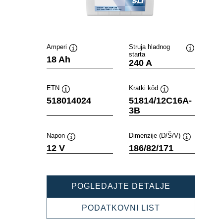
Amperi
Struja hladnog
starta
Tooltip
Tooltip
18 Ah
240 A
ETN
Kratki kôd
Tooltip
Tooltip
518014024
51814/12C16A-
3B
Napon
Dimenzije (D/Š/V)
Tooltip
Tooltip
12 V
186/82/171
POWERSPO
POGLEDAJTE DETALJE
SLI
FRESHPAC
POWERSPOR
PODATKOVNI LIST
518014024
SLI