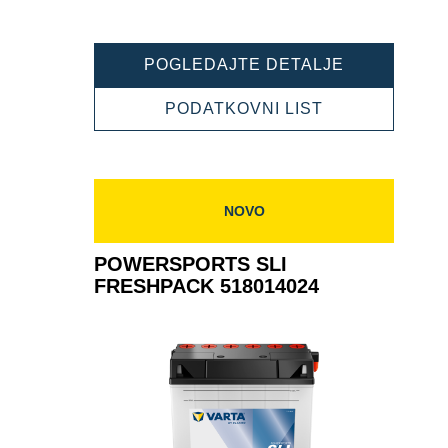
POWERSPO
POGLEDAJTE DETALJE
SLI
FRESHPAC
POWERSPOR
PODATKOVNI LIST
516015020
SLI
FRESHPACK
516015020
NOVO
POWERSPORTS SLI
FRESHPACK 518014024