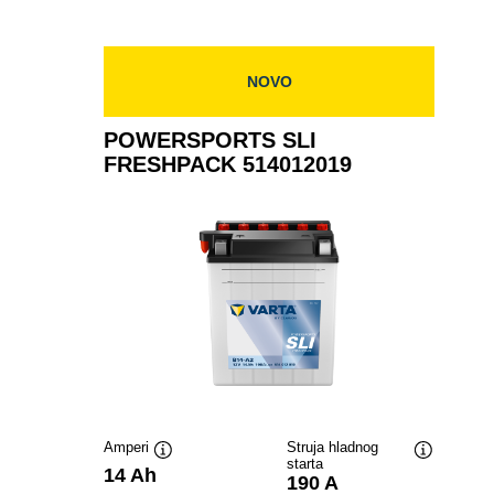
FRESHPACK
518014024
NOVO
POWERSPORTS SLI
FRESHPACK 514012019
Amperi
Struja hladnog
starta
Tooltip
Tooltip
14 Ah
190 A