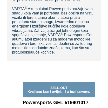
®
VARTA
Akumulatori Powersports pružaju vam
snagu koja vam je potrebna, bez obzira na vrstu
vozila ili teren. Linija akumulatora pruža
pouzdanu startnu snagu, izvanrednu opskrbu
energijom i izdržljivo kućište koje odolijeva
vibracijama. Zahvaljujući gel tehnologiji koja
®
sprječava istjecanje, VARTA
Powersports Gel
akumulatori izrađeni su za moderne motocikle,
quadove i terenska vozila. Idealni su za touring
motocikle s dodatnim značajkama, kao što su
protublokirajuće kočnice.
SELL-OUT
Kvaliteta kao i uvijek - i u fazi zamene.
Powersports GEL 519901017