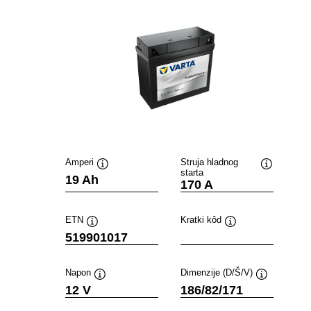
Amperi
Struja hladnog
starta
Tooltip
Tooltip
19 Ah
170 A
ETN
Kratki kôd
Tooltip
Tooltip
519901017
Napon
Dimenzije (D/Š/V)
Tooltip
Tooltip
12 V
186/82/171