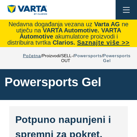
Togg
navi
Nedavna događanja vezana uz
Varta AG
ne
utječu na
VARTA Automotive.
VARTA
Automotive
akumulatore proizvodi i
distribuira tvrtka
Clarios.
Saznajte više >>
Početna
Proizvodi
SELL-
Powersports
Powersports
OUT
Gel
Powersports Gel
Potpuno napunjeni i
spremni za pokret.