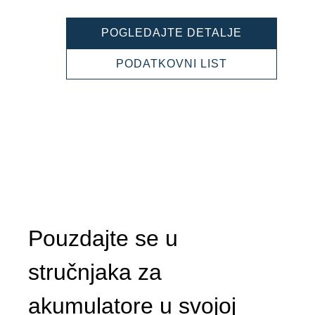
POWERSPO
POGLEDAJTE DETALJE
GEL
519901017
POWERSPOR
PODATKOVNI LIST
GEL
519901017
Pouzdajte se u
stručnjaka za
akumulatore u svojoj