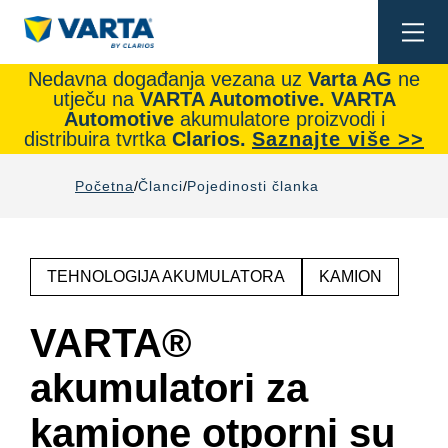
Togg
navi
Nedavna događanja vezana uz
Varta AG
ne
utječu na
VARTA Automotive.
VARTA
Automotive
akumulatore proizvodi i
distribuira tvrtka
Clarios.
Saznajte više >>
Početna
Članci
Pojedinosti članka
TEHNOLOGIJA AKUMULATORA
KAMION
VARTA®
akumulatori za
kamione otporni su