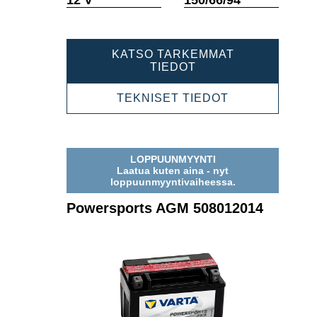
KATSO TARKEMMAT
POWERSPORTS
TIEDOT
AGM
507901012
POWERSPOR
TEKNISET TIEDOT
AGM
507901012
LOPPUUNMYYNTI
Laatua kuten aina - nyt
loppuunmyyntivaiheessa.
Powersports AGM 508012014