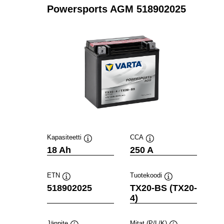
Powersports AGM 518902025
Kapasiteetti
CCA
Työkaluvihje
Työkaluvihje
18 Ah
250 A
ETN
Tuotekoodi
Työkaluvihje
Työkaluvihje
518902025
TX20-BS (TX20-
4)
Jännite
Mitat (P/L/K)