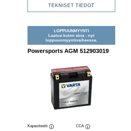
512014020
POWERSPOR
TEKNISET TIEDOT
AGM
512014020
LOPPUUNMYYNTI
Laatua kuten aina - nyt
loppuunmyyntivaiheessa.
Powersports AGM 512903019
Kapasiteetti
CCA