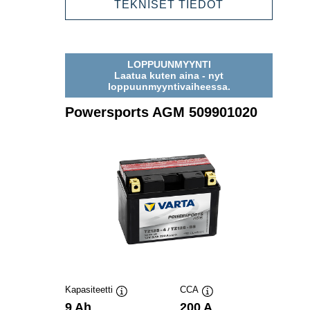
POWERSPOR
TEKNISET TIEDOT
AGM
508901015
LOPPUUNMYYNTI
Laatua kuten aina - nyt
loppuunmyyntivaiheessa.
Powersports AGM 509901020
Kapasiteetti
CCA
Työkaluvihje
Työkaluvihje
9 Ah
200 A