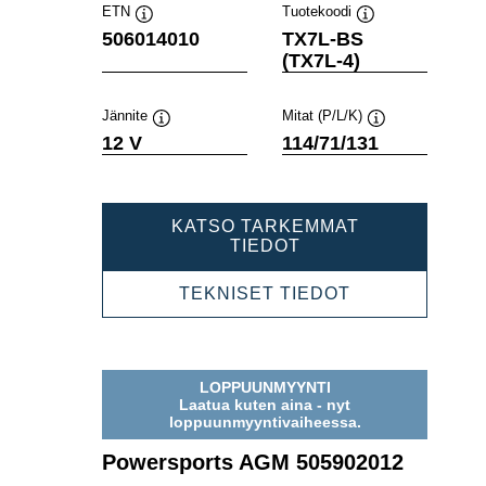
ETN
Tuotekoodi
Työkaluvihje
Työkaluvihje
506014010
TX7L-BS
(TX7L-4)
Jännite
Mitat (P/L/K)
Työkaluvihje
Työkaluvihje
12 V
114/71/131
KATSO TARKEMMAT
POWERSPORTS
TIEDOT
AGM
506014010
POWERSPOR
TEKNISET TIEDOT
AGM
506014010
LOPPUUNMYYNTI
Laatua kuten aina - nyt
loppuunmyyntivaiheessa.
Powersports AGM 505902012