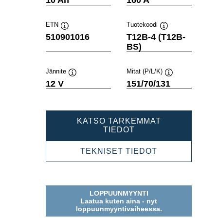
ETN
Tuotekoodi
Työkaluvihje
Työkaluvihje
510901016
T12B-4 (T12B-
BS)
Jännite
Mitat (P/L/K)
Työkaluvihje
Työkaluvihje
12 V
151/70/131
KATSO TARKEMMAT
POWERSPORTS
TIEDOT
AGM
510901016
POWERSPOR
TEKNISET TIEDOT
AGM
510901016
LOPPUUNMYYNTI
Laatua kuten aina - nyt
loppuunmyyntivaiheessa.