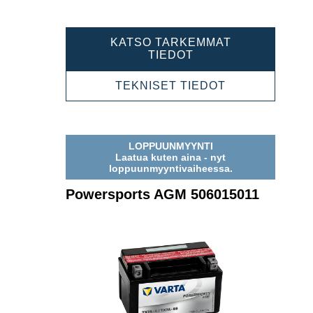
KATSO TARKEMMAT
POWERSPORTS
TIEDOT
AGM
505902012
POWERSPOR
TEKNISET TIEDOT
AGM
505902012
LOPPUUNMYYNTI
Laatua kuten aina - nyt
loppuunmyyntivaiheessa.
Powersports AGM 506015011