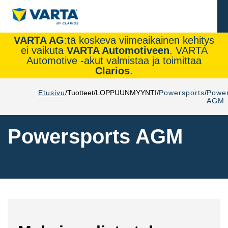
VARTA AG
:tä koskeva viimeaikainen kehitys
ei vaikuta
VARTA Automotiveen
. VARTA
Automotive -akut valmistaa ja toimittaa
Clarios
.
Etusivu
Tuotteet
LOPPUUNMYYNTI
Powersports
Power
AGM
Powersports AGM