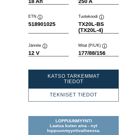
Työkaluvihje
Työkaluvihje
18 Ah
250 A
ETN
Tuotekoodi
Työkaluvihje
Työkaluvihje
518901025
TX20L-BS
(TX20L-4)
Jännite
Mitat (P/L/K)
Työkaluvihje
Työkaluvihje
12 V
177/88/156
KATSO TARKEMMAT
POWERSPORTS
TIEDOT
AGM
518901025
POWERSPOR
TEKNISET TIEDOT
AGM
518901025
LOPPUUNMYYNTI
Laatua kuten aina - nyt
loppuunmyyntivaiheessa.