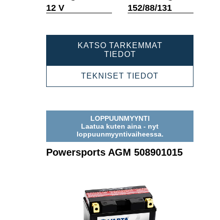
Työkaluvihje
Työkaluvihje
12 V
152/88/131
KATSO TARKEMMAT
POWERSPORTS
TIEDOT
AGM
510012015
POWERSPOR
TEKNISET TIEDOT
AGM
510012015
LOPPUUNMYYNTI
Laatua kuten aina - nyt
loppuunmyyntivaiheessa.
Powersports AGM 508901015