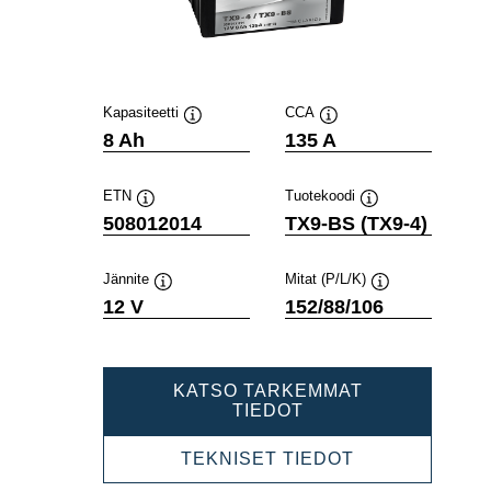
Kapasiteetti
CCA
Työkaluvihje
Työkaluvihje
8 Ah
135 A
ETN
Tuotekoodi
Työkaluvihje
Työkaluvihje
508012014
TX9-BS (TX9-4)
Jännite
Mitat (P/L/K)
Työkaluvihje
Työkaluvihje
12 V
152/88/106
KATSO TARKEMMAT
POWERSPORTS
TIEDOT
AGM
508012014
POWERSPOR
TEKNISET TIEDOT
AGM