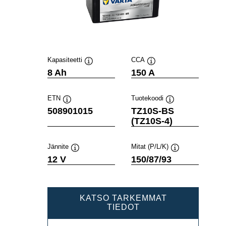
Kapasiteetti
CCA
Työkaluvihje
Työkaluvihje
8 Ah
150 A
ETN
Tuotekoodi
Työkaluvihje
Työkaluvihje
508901015
TZ10S-BS
(TZ10S-4)
Jännite
Mitat (P/L/K)
Työkaluvihje
Työkaluvihje
12 V
150/87/93
KATSO TARKEMMAT
POWERSPORTS
TIEDOT
AGM
508901015