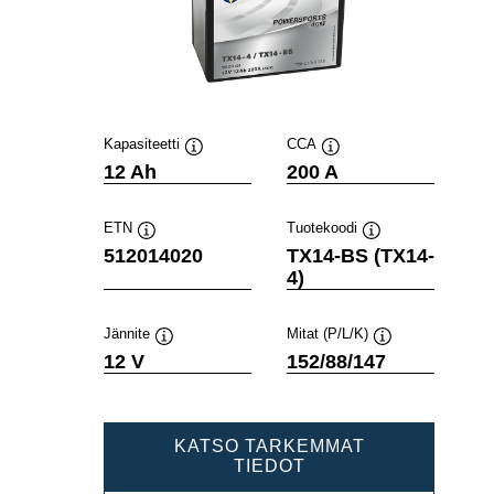
Kapasiteetti
CCA
Työkaluvihje
Työkaluvihje
12 Ah
200 A
ETN
Tuotekoodi
Työkaluvihje
Työkaluvihje
512014020
TX14-BS (TX14-
4)
Jännite
Mitat (P/L/K)
Työkaluvihje
Työkaluvihje
12 V
152/88/147
KATSO TARKEMMAT
POWERSPORTS
TIEDOT
AGM