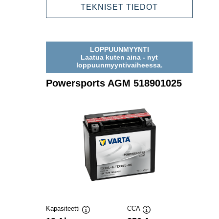
514902021
POWERSPOR
TEKNISET TIEDOT
AGM
514902021
LOPPUUNMYYNTI
Laatua kuten aina - nyt
loppuunmyyntivaiheessa.
Powersports AGM 518901025
Kapasiteetti
CCA