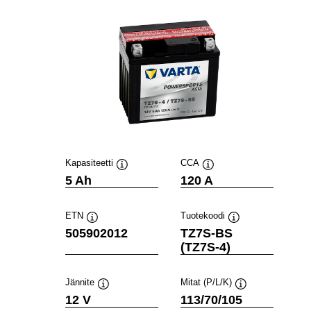
Kapasiteetti
CCA
Työkaluvihje
Työkaluvihje
5 Ah
120 A
ETN
Tuotekoodi
Työkaluvihje
Työkaluvihje
505902012
TZ7S-BS
(TZ7S-4)
Jännite
Mitat (P/L/K)
Työkaluvihje
Työkaluvihje
12 V
113/70/105