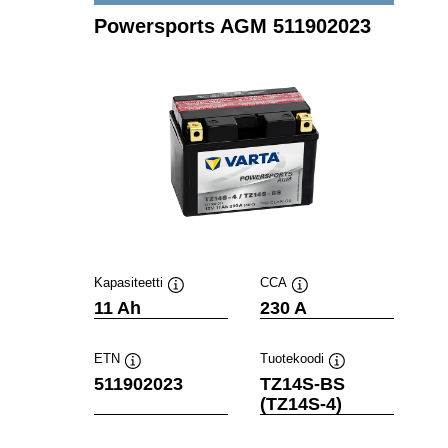
Powersports AGM 511902023
Kapasiteetti
CCA
Työkaluvihje
Työkaluvihje
11 Ah
230 A
ETN
Tuotekoodi
Työkaluvihje
Työkaluvihje
511902023
TZ14S-BS
(TZ14S-4)