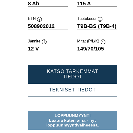
Työkaluvihje
Työkaluvihje
8 Ah
115 A
ETN
Tuotekoodi
Työkaluvihje
Työkaluvihje
508902012
T9B-BS (T9B-4)
Jännite
Mitat (P/L/K)
Työkaluvihje
Työkaluvihje
12 V
149/70/105
KATSO TARKEMMAT
POWERSPORTS
TIEDOT
AGM
508902012
POWERSPOR
TEKNISET TIEDOT
AGM
508902012
LOPPUUNMYYNTI
Laatua kuten aina - nyt
loppuunmyyntivaiheessa.