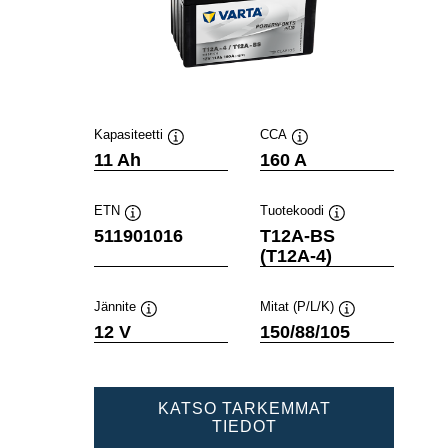
Kapasiteetti
CCA
Työkaluvihje
Työkaluvihje
11 Ah
160 A
ETN
Tuotekoodi
Työkaluvihje
Työkaluvihje
511901016
T12A-BS
(T12A-4)
Jännite
Mitat (P/L/K)
Työkaluvihje
Työkaluvihje
12 V
150/88/105
KATSO TARKEMMAT
POWERSPORTS
TIEDOT
AGM