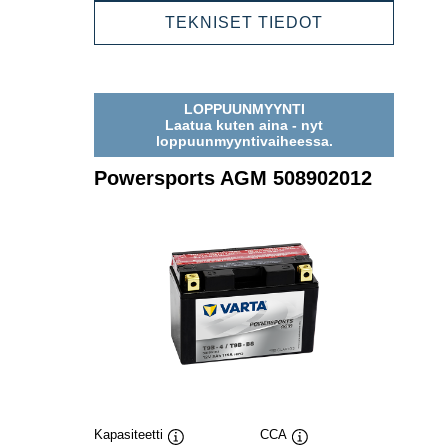
511901016
POWERSPOR
TEKNISET TIEDOT
AGM
511901016
LOPPUUNMYYNTI
Laatua kuten aina - nyt
loppuunmyyntivaiheessa.
Powersports AGM 508902012
Kapasiteetti
CCA