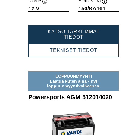
Jännite
Mitat (P/L/K)
Työkaluvihje
Työkaluvihje
12 V
150/87/161
KATSO TARKEMMAT
POWERSPORTS
TIEDOT
AGM
514901021
POWERSPOR
TEKNISET TIEDOT
AGM
514901021
LOPPUUNMYYNTI
Laatua kuten aina - nyt
loppuunmyyntivaiheessa.
Powersports AGM 512014020