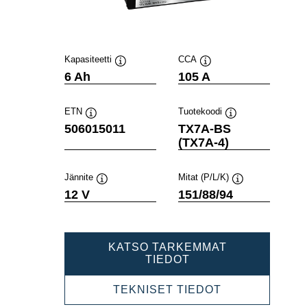
Kapasiteetti
CCA
Työkaluvihje
Työkaluvihje
6 Ah
105 A
ETN
Tuotekoodi
Työkaluvihje
Työkaluvihje
506015011
TX7A-BS
(TX7A-4)
Jännite
Mitat (P/L/K)
Työkaluvihje
Työkaluvihje
12 V
151/88/94
KATSO TARKEMMAT
POWERSPORTS
TIEDOT
AGM
506015011
POWERSPOR
TEKNISET TIEDOT
AGM