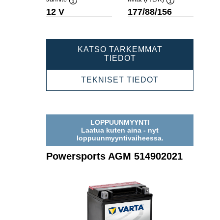
Työkaluvihje
Työkaluvihje
12 V
177/88/156
KATSO TARKEMMAT
POWERSPORTS
TIEDOT
AGM
518902025
POWERSPOR
TEKNISET TIEDOT
AGM
518902025
LOPPUUNMYYNTI
Laatua kuten aina - nyt
loppuunmyyntivaiheessa.
Powersports AGM 514902021