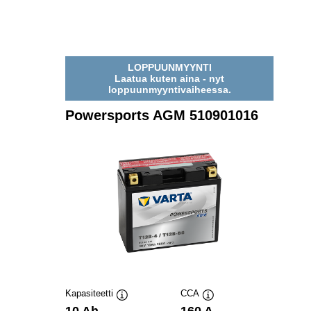
LOPPUUNMYYNTI
Laatua kuten aina - nyt
loppuunmyyntivaiheessa.
Powersports AGM 510901016
Kapasiteetti
CCA
Työkaluvihje
Työkaluvihje
10 Ah
160 A