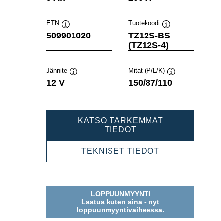
ETN
Tuotekoodi
Työkaluvihje
Työkaluvihje
509901020
TZ12S-BS
(TZ12S-4)
Jännite
Mitat (P/L/K)
Työkaluvihje
Työkaluvihje
12 V
150/87/110
KATSO TARKEMMAT
POWERSPORTS
TIEDOT
AGM
509901020
POWERSPOR
TEKNISET TIEDOT
AGM
509901020
LOPPUUNMYYNTI
Laatua kuten aina - nyt
loppuunmyyntivaiheessa.