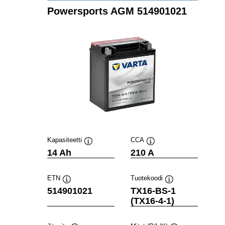
Powersports AGM 514901021
Kapasiteetti
CCA
Työkaluvihje
Työkaluvihje
14 Ah
210 A
ETN
Tuotekoodi
Työkaluvihje
Työkaluvihje
514901021
TX16-BS-1
(TX16-4-1)