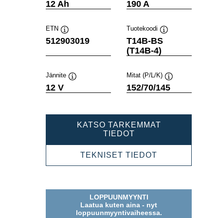
Työkaluvihje
Työkaluvihje
12 Ah
190 A
ETN
Tuotekoodi
Työkaluvihje
Työkaluvihje
512903019
T14B-BS
(T14B-4)
Jännite
Mitat (P/L/K)
Työkaluvihje
Työkaluvihje
12 V
152/70/145
KATSO TARKEMMAT
POWERSPORTS
TIEDOT
AGM
512903019
POWERSPOR
TEKNISET TIEDOT
AGM
512903019
LOPPUUNMYYNTI
Laatua kuten aina - nyt
loppuunmyyntivaiheessa.