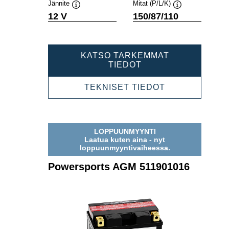
Jännite
Mitat (P/L/K)
Työkaluvihje
Työkaluvihje
12 V
150/87/110
KATSO TARKEMMAT
POWERSPORTS
TIEDOT
AGM
511902023
POWERSPOR
TEKNISET TIEDOT
AGM
511902023
LOPPUUNMYYNTI
Laatua kuten aina - nyt
loppuunmyyntivaiheessa.
Powersports AGM 511901016