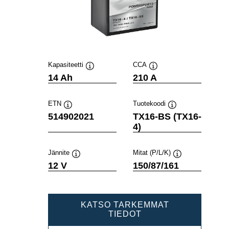
Kapasiteetti
CCA
Työkaluvihje
Työkaluvihje
14 Ah
210 A
ETN
Tuotekoodi
Työkaluvihje
Työkaluvihje
514902021
TX16-BS (TX16-
4)
Jännite
Mitat (P/L/K)
Työkaluvihje
Työkaluvihje
12 V
150/87/161
KATSO TARKEMMAT
POWERSPORTS
TIEDOT
AGM