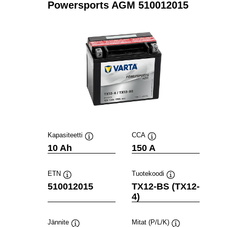
Powersports AGM 510012015
Kapasiteetti
CCA
Työkaluvihje
Työkaluvihje
10 Ah
150 A
ETN
Tuotekoodi
Työkaluvihje
Työkaluvihje
510012015
TX12-BS (TX12-
4)
Jännite
Mitat (P/L/K)