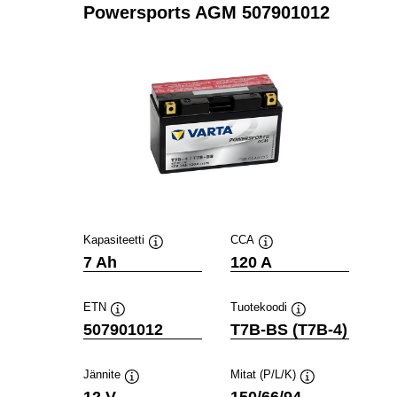
Powersports AGM 507901012
Kapasiteetti
CCA
Työkaluvihje
Työkaluvihje
7 Ah
120 A
ETN
Tuotekoodi
Työkaluvihje
Työkaluvihje
507901012
T7B-BS (T7B-4)
Jännite
Mitat (P/L/K)
Työkaluvihje
Työkaluvihje
12 V
150/66/94