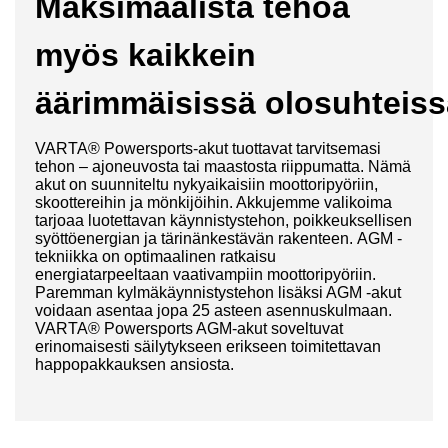
Maksimaalista tehoa
myös kaikkein
äärimmäisissä olosuhteiss
VARTA® Powersports-akut tuottavat tarvitsemasi
tehon – ajoneuvosta tai maastosta riippumatta. Nämä
akut on suunniteltu nykyaikaisiin moottoripyöriin,
skoottereihin ja mönkijöihin. Akkujemme valikoima
tarjoaa luotettavan käynnistystehon, poikkeuksellisen
syöttöenergian ja tärinänkestävän rakenteen. AGM -
tekniikka on optimaalinen ratkaisu
energiatarpeeltaan vaativampiin moottoripyöriin.
Paremman kylmäkäynnistystehon lisäksi AGM -akut
voidaan asentaa jopa 25 asteen asennuskulmaan.
VARTA® Powersports AGM-akut soveltuvat
erinomaisesti säilytykseen erikseen toimitettavan
happopakkauksen ansiosta.