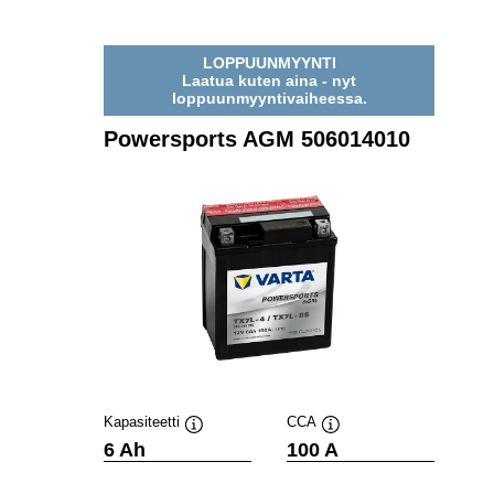
508012014
LOPPUUNMYYNTI
Laatua kuten aina - nyt
loppuunmyyntivaiheessa.
Powersports AGM 506014010
Kapasiteetti
CCA
Työkaluvihje
Työkaluvihje
6 Ah
100 A