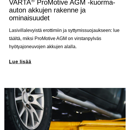
®
VARTA
ProMotive AGM -kuorma-
auton akkujen rakenne ja
ominaisuudet
Lasivillalevyistä erottimiin ja syttymissuojaukseen: lue
täältä, miksi ProMotive AGM on virstanpylväs
hyötyajoneuvojen akkujen alalla.
Lue lisää