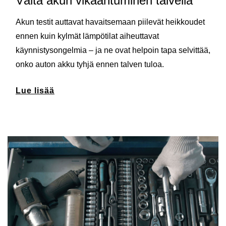
Vältä akun vikaantuminen talvella
Akun testit auttavat havaitsemaan piilevät heikkoudet
ennen kuin kylmät lämpötilat aiheuttavat
käynnistysongelmia – ja ne ovat helpoin tapa selvittää,
onko auton akku tyhjä ennen talven tuloa.
Lue lisää