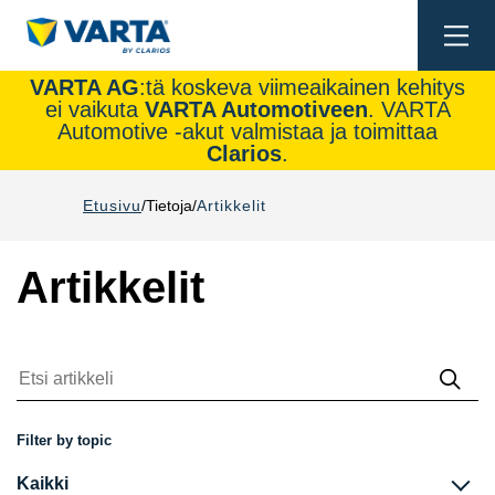
Togg
navi
VARTA AG
:tä koskeva viimeaikainen kehitys
ei vaikuta
VARTA Automotiveen
. VARTA
Automotive -akut valmistaa ja toimittaa
Clarios
.
Etusivu
Tietoja
Artikkelit
Artikkelit
Etsi
artikke
Filter by topic
Kaikki