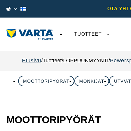
OTA YHT
TUOTTEET
VARTA AG
:tä koskeva viimeaikainen kehi
Etusivu
Tuotteet
LOPPUUNMYYNTI
Powersp
MOOTTORIPYÖRÄT
MÖNKIJÄT
UTV/A
MOOTTORIPYÖRÄT