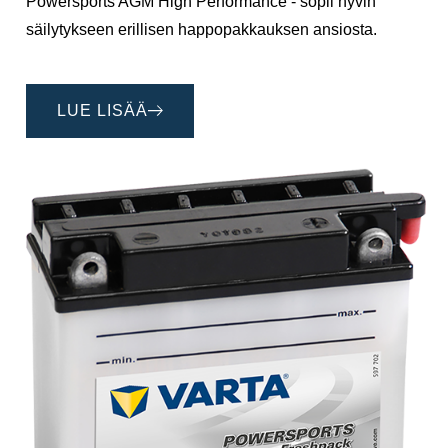
Powersports AGM High Performance - sopii hyvin
säilytykseen erillisen happopakkauksen ansiosta.
LUE LISÄÄ