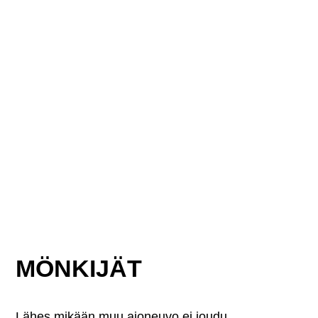
MÖNKIJÄT
Lähes mikään muu ajoneuvo ei joudu