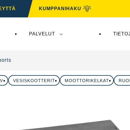
EYTTÄ
KUMPPANIHAKU
PALVELUT
TIETO
tys ei vaikuta
VARTA Automotiveen
. VARTA Automo
orts
TV
VESISKOOTTERIT
MOOTTORIKELKAT
RUO