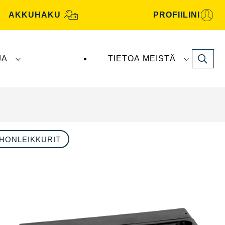
AKKUHAKU
PROFIILINI
Search
JA
TIETOA MEISTÄ
tive -akut valmistaa ja toimittaa
Clarios
.
HONLEIKKURIT