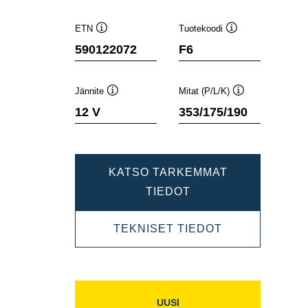
ETN
Tuotekoodi
Työkaluvihje
Työkaluvihje
590122072
F6
Jännite
Mitat (P/L/K)
Työkaluvihje
Työkaluvihje
12 V
353/175/190
KATSO TARKEMMAT
DYNAMIC
TIEDOT
SLI
DYNAMIC
TEKNISET TIEDOT
590122072
SLI
590122072
UUSI