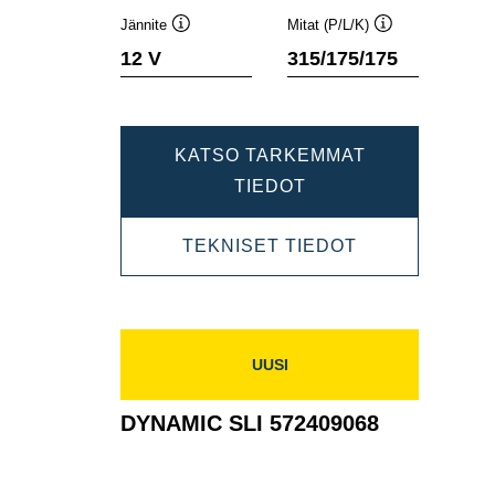
Jännite
Mitat (P/L/K)
Työkaluvihje
Työkaluvihje
12 V
315/175/175
KATSO TARKEMMAT
DYNAMIC
TIEDOT
SLI
DYNAMIC
TEKNISET TIEDOT
580406074
SLI
580406074
UUSI
DYNAMIC SLI 572409068