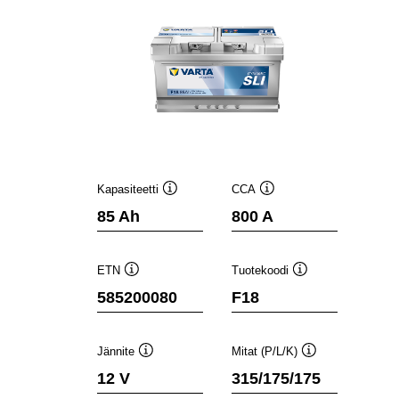
Kapasiteetti
CCA
Työkaluvihje
Työkaluvihje
85 Ah
800 A
ETN
Tuotekoodi
Työkaluvihje
Työkaluvihje
585200080
F18
Jännite
Mitat (P/L/K)
Työkaluvihje
Työkaluvihje
12 V
315/175/175