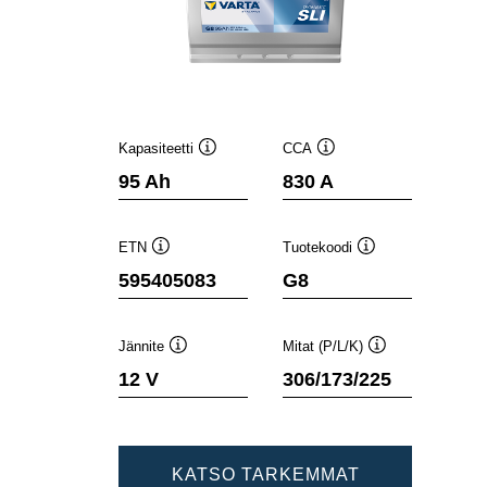
Kapasiteetti
CCA
Työkaluvihje
Työkaluvihje
95 Ah
830 A
ETN
Tuotekoodi
Työkaluvihje
Työkaluvihje
595405083
G8
Jännite
Mitat (P/L/K)
Työkaluvihje
Työkaluvihje
12 V
306/173/225
KATSO TARKEMMAT