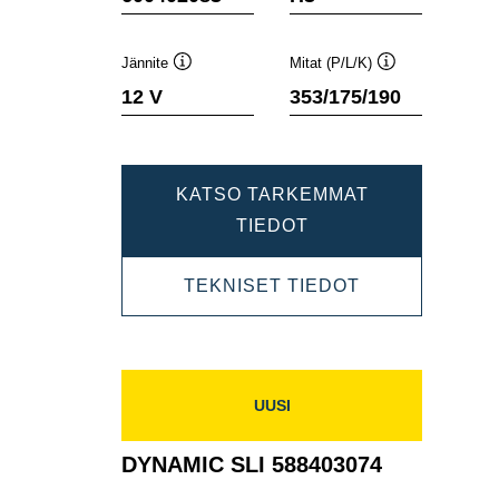
Jännite
Mitat (P/L/K)
Työkaluvihje
Työkaluvihje
12 V
353/175/190
KATSO TARKEMMAT
DYNAMIC
TIEDOT
SLI
DYNAMIC
TEKNISET TIEDOT
600402083
SLI
600402083
UUSI
DYNAMIC SLI 588403074