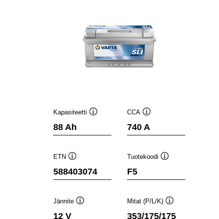
Kapasiteetti
CCA
Työkaluvihje
Työkaluvihje
88 Ah
740 A
ETN
Tuotekoodi
Työkaluvihje
Työkaluvihje
588403074
F5
Jännite
Mitat (P/L/K)
Työkaluvihje
Työkaluvihje
12 V
353/175/175