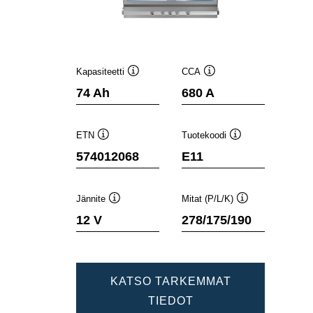
Kapasiteetti
CCA
Työkaluvihje
Työkaluvihje
74 Ah
680 A
ETN
Tuotekoodi
Työkaluvihje
Työkaluvihje
574012068
E11
Jännite
Mitat (P/L/K)
Työkaluvihje
Työkaluvihje
12 V
278/175/190
KATSO TARKEMMAT
DYNAMIC
TIEDOT