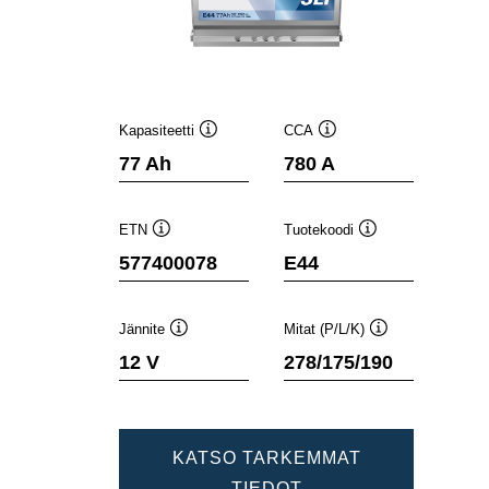
Kapasiteetti
CCA
Työkaluvihje
Työkaluvihje
77 Ah
780 A
ETN
Tuotekoodi
Työkaluvihje
Työkaluvihje
577400078
E44
Jännite
Mitat (P/L/K)
Työkaluvihje
Työkaluvihje
12 V
278/175/190
KATSO TARKEMMAT
DYNAMIC
TIEDOT