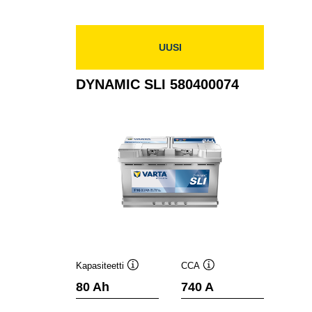
585400080
UUSI
DYNAMIC SLI 580400074
Kapasiteetti
CCA
Työkaluvihje
Työkaluvihje
80 Ah
740 A