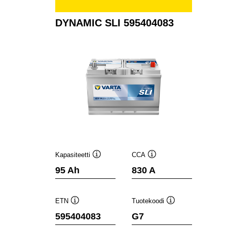
DYNAMIC SLI 595404083
Kapasiteetti
CCA
Työkaluvihje
Työkaluvihje
95 Ah
830 A
ETN
Tuotekoodi
Työkaluvihje
Työkaluvihje
595404083
G7