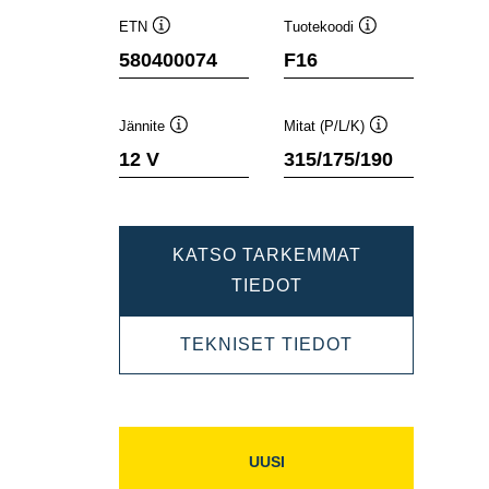
ETN
Tuotekoodi
Työkaluvihje
Työkaluvihje
580400074
F16
Jännite
Mitat (P/L/K)
Työkaluvihje
Työkaluvihje
12 V
315/175/190
KATSO TARKEMMAT
DYNAMIC
TIEDOT
SLI
DYNAMIC
TEKNISET TIEDOT
580400074
SLI
580400074
UUSI