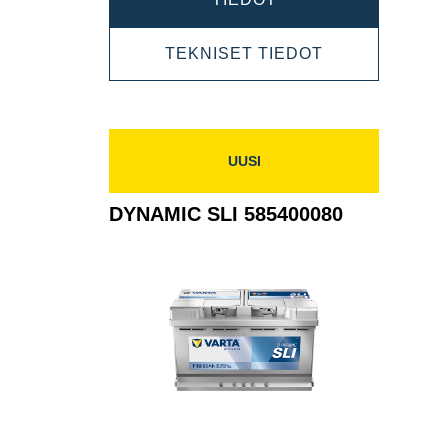
SLI
DYNAMIC
TEKNISET TIEDOT
577400078
SLI
577400078
UUSI
DYNAMIC SLI 585400080