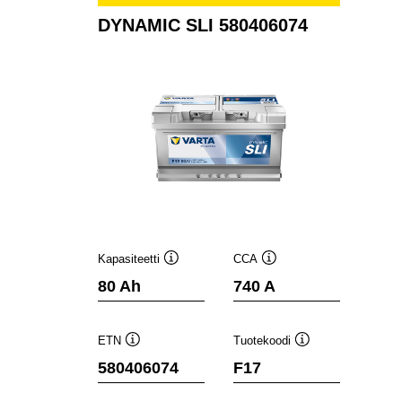
DYNAMIC SLI 580406074
Kapasiteetti
CCA
Työkaluvihje
Työkaluvihje
80 Ah
740 A
ETN
Tuotekoodi
Työkaluvihje
Työkaluvihje
580406074
F17