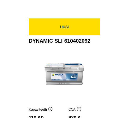
UUSI
DYNAMIC SLI 610402092
Kapasiteetti
CCA
Työkaluvihje
Työkaluvihje
110 Ah
920 A