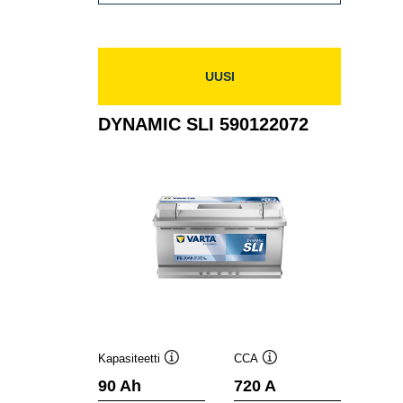
SLI
595402080
UUSI
DYNAMIC SLI 590122072
Kapasiteetti
CCA
Työkaluvihje
Työkaluvihje
90 Ah
720 A