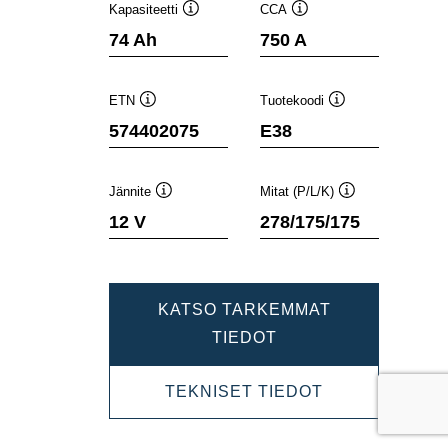
Kapasiteetti
CCA
Työkaluvihje
Työkaluvihje
74 Ah
750 A
ETN
Tuotekoodi
Työkaluvihje
Työkaluvihje
574402075
E38
Jännite
Mitat (P/L/K)
Työkaluvihje
Työkaluvihje
12 V
278/175/175
KATSO TARKEMMAT
DYNAMIC
TIEDOT
SLI
DYNAMIC
TEKNISET TIEDOT
574402075
SLI
574402075