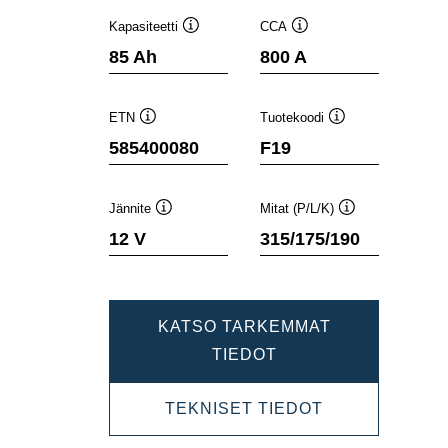
Kapasiteetti
CCA
Työkaluvihje
Työkaluvihje
85 Ah
800 A
ETN
Tuotekoodi
Työkaluvihje
Työkaluvihje
585400080
F19
Jännite
Mitat (P/L/K)
Työkaluvihje
Työkaluvihje
12 V
315/175/190
KATSO TARKEMMAT
DYNAMIC
TIEDOT
SLI
DYNAMIC
TEKNISET TIEDOT
585400080
SLI