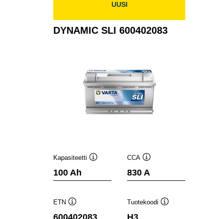
UUSI
DYNAMIC SLI 600402083
Kapasiteetti
CCA
Työkaluvihje
Työkaluvihje
100 Ah
830 A
ETN
Tuotekoodi
Työkaluvihje
Työkaluvihje
600402083
H3