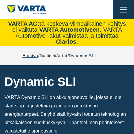
Togg
navi
VARTA AG
:tä koskeva viimeaikainen kehitys
ei vaikuta
VARTA Automotiveen
. VARTA
Automotive -akut valmistaa ja toimittaa
Clarios
.
Etusivu
Tuotteet
Autot
Dynamic SLI
Dynamic SLI
VARTA Dynamic SLI on akku ajoneuvoille, joissa ei ole
start-stop-järjestelmiä ja joilla on perustason
energiantarpeet. Se yhdistää hyväksi todetun teknologian
pitkäikäiseen suorituskykyyn – ihanteellinen perinteisesti
varustetuille ajoneuvoille.