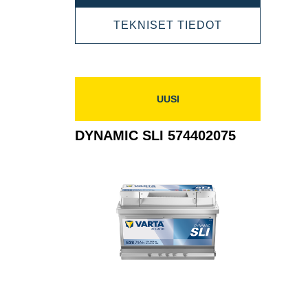
SLI
DYNAMIC
TEKNISET TIEDOT
574012068
SLI
574012068
UUSI
DYNAMIC SLI 574402075