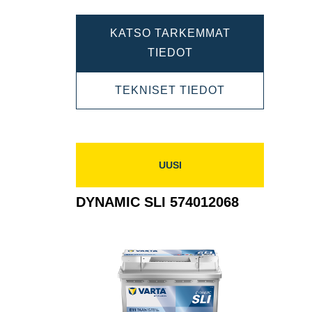
KATSO TARKEMMAT
DYNAMIC
TIEDOT
SLI
DYNAMIC
TEKNISET TIEDOT
572409068
SLI
572409068
UUSI
DYNAMIC SLI 574012068