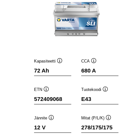
Kapasiteetti
CCA
Työkaluvihje
Työkaluvihje
72 Ah
680 A
ETN
Tuotekoodi
Työkaluvihje
Työkaluvihje
572409068
E43
Jännite
Mitat (P/L/K)
Työkaluvihje
Työkaluvihje
12 V
278/175/175