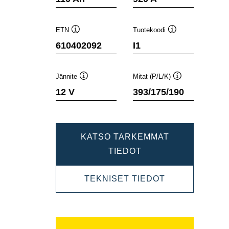
ETN
Tuotekoodi
Työkaluvihje
Työkaluvihje
610402092
I1
Jännite
Mitat (P/L/K)
Työkaluvihje
Työkaluvihje
12 V
393/175/190
KATSO TARKEMMAT
DYNAMIC
TIEDOT
SLI
DYNAMIC
TEKNISET TIEDOT
610402092
SLI
610402092