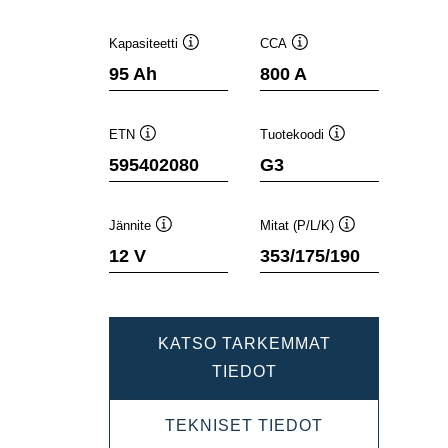
Kapasiteetti
CCA
Työkaluvihje
Työkaluvihje
95 Ah
800 A
ETN
Tuotekoodi
Työkaluvihje
Työkaluvihje
595402080
G3
Jännite
Mitat (P/L/K)
Työkaluvihje
Työkaluvihje
12 V
353/175/190
KATSO TARKEMMAT
DYNAMIC
TIEDOT
SLI
DYNAMIC
TEKNISET TIEDOT
595402080