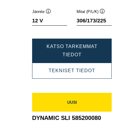
Jännite
Mitat (P/L/K)
Työkaluvihje
Työkaluvihje
12 V
306/173/225
KATSO TARKEMMAT
DYNAMIC
TIEDOT
SLI
DYNAMIC
TEKNISET TIEDOT
595404083
SLI
595404083
UUSI
DYNAMIC SLI 585200080