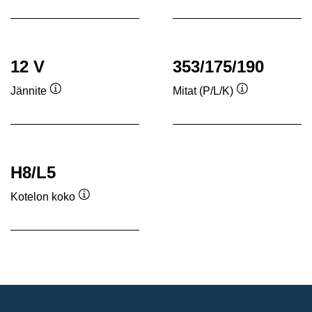
12 V
353/175/190
Jännite
Mitat (P/L/K)
Työkaluvihje
Työkaluvihje
H8/L5
Kotelon koko
Työkaluvihje