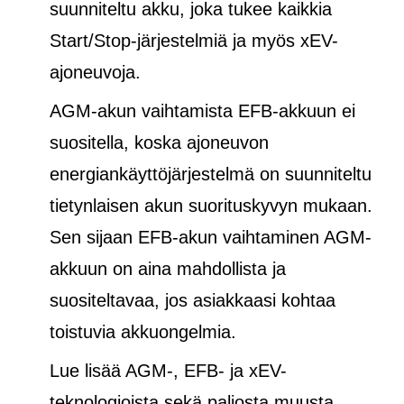
suunniteltu akku, joka tukee kaikkia
Start/Stop-järjestelmiä ja
myös
xEV-
ajoneuvoja.
AGM-akun vaihtamista EFB-akkuun ei
suositella, koska ajoneuvon
energiankäyttöjärjestelmä on suunniteltu
tietynlaisen akun suorituskyvyn mukaan.
Sen sijaan EFB-akun vaihtaminen AGM-
akkuun on aina mahdollista ja
suositeltavaa, jos asiakkaasi kohtaa
toistuvia akkuongelmia.
Lue lisää AGM-, EFB- ja xEV-
teknologioista sekä paljosta muusta