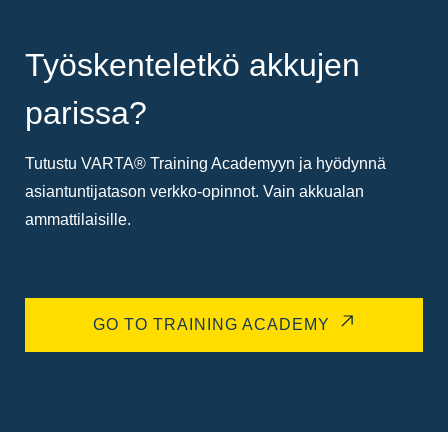
Työskenteletkö akkujen
parissa?
Tutustu VARTA® Training Academyyn ja hyödynnä
asiantuntijatason verkko-opinnot. Vain akkualan
ammattilaisille.
GO TO TRAINING ACADEMY