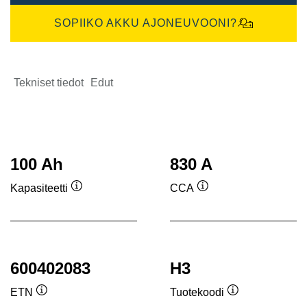
SOPIIKO AKKU AJONEUVOONI?
Tekniset tiedot
Edut
100 Ah
830 A
Kapasiteetti
CCA
Työkaluvihje
Työkaluvihje
600402083
H3
ETN
Tuotekoodi
Työkaluvihje
Työkaluvihje