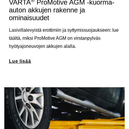
®
VARTA
ProMotive AGM -kuorma-
auton akkujen rakenne ja
ominaisuudet
Lasivillalevyistä erottimiin ja syttymissuojaukseen: lue
täältä, miksi ProMotive AGM on virstanpylväs
hyötyajoneuvojen akkujen alalla.
Lue lisää