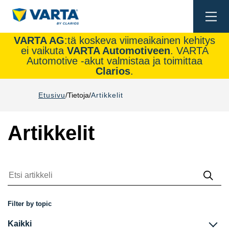
Togg
navi
VARTA AG
:tä koskeva viimeaikainen kehitys
ei vaikuta
VARTA Automotiveen
. VARTA
Automotive -akut valmistaa ja toimittaa
Clarios
.
Etusivu
Tietoja
Artikkelit
Artikkelit
Etsi
artikke
Filter by topic
Kaikki