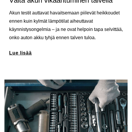
Vältä akun vikaantuminen talvella
Akun testit auttavat havaitsemaan piilevät heikkoudet
ennen kuin kylmät lämpötilat aiheuttavat
käynnistysongelmia – ja ne ovat helpoin tapa selvittää,
onko auton akku tyhjä ennen talven tuloa.
Lue lisää