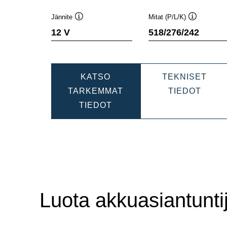
Jännite
Mitat (P/L/K)
Työkaluvihje
Työkaluvihj
12 V
518/276/242
KATSO
TEKNISET
PROM
TARKEMMAT
TIEDOT
PROMOTIVE
EFB
TIEDOT
EFB
74050
740500120
Luota akkuasiantuntij