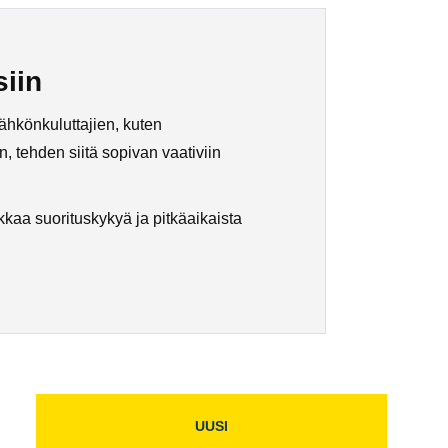
iin
ähkönkuluttajien, kuten
 tehden siitä sopivan vaativiin
kkaa suorituskykyä ja pitkäaikaista
UUSI