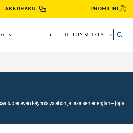
AKKUHAKU
PROFIILINI
Search
JA
TIETOA MEISTÄ
tive -akut valmistaa ja toimittaa
Clarios
.
oaa luotettavan käynnistystehon ja tasaisen energian – jopa