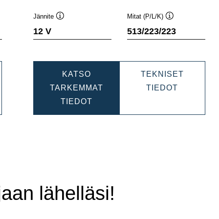
Jännite
Mitat (P/L/K)
e
Työkaluvihje
Työkaluvihje
12 V
513/223/223
KATSO
TEKNISET
OTIVE
PROMOTI
TARKEMMAT
TIEDOT
PROMOTIVE
EFB
TIEDOT
0120
EFB
69050010
690500105
aan lähelläsi!