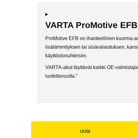
VARTA ProMotive EFB 
ProMotive EFB on ihanteellinen kuorma-auto
lisälämmityksen tai sisävalaistuksen, kan
käyttöolosuhteisiin.
VARTA-akut täyttävät kaikki OE-valmistajien
luotettavuutta.”
UUSI