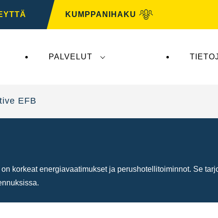
EYTTÄ
KUMPPANIHAKU
PALVELUT
TIETO
tys ei vaikuta
VARTA Automotiveen
. VARTA Automo
tive EFB
on korkeat energiavaatimukset ja perushotellitoiminnot. Se tarj
ennuksissa.