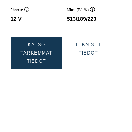
Jännite
Mitat (P/L/K)
Työkaluvihje
Työkaluvihje
12 V
513/189/223
KATSO
TEKNISET
VE
PROMOTIVE
TARKEMMAT
TIEDOT
PROMOTIVE
EFB
TIEDOT
5
EFB
640500080
640500080