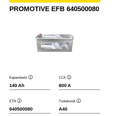
PROMOTIVE EFB 640500080
Kapasiteetti
CCA
Työkaluvihje
Työkaluvihje
140 Ah
800 A
ETN
Tuotekoodi
Työkaluvihje
Työkaluvihje
640500080
A40