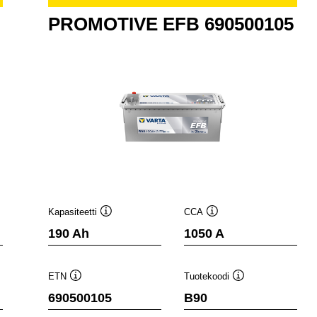
PROMOTIVE EFB 690500105
Kapasiteetti
CCA
Työkaluvihje
Työkaluvihje
190 Ah
1050 A
ETN
Tuotekoodi
Työkaluvihje
Työkaluvihje
690500105
B90