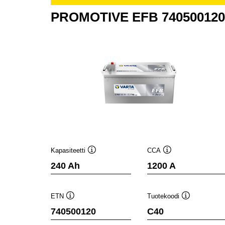
PROMOTIVE EFB 740500120
Kapasiteetti
CCA
Työkaluvihje
Työkaluvihje
240 Ah
1200 A
ETN
Tuotekoodi
Työkaluvihje
Työkaluvihje
740500120
C40