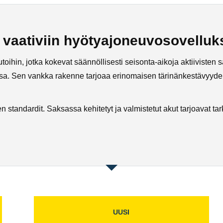
vaativiin hyötyajoneuvosovelluks
ihin, jotka kokevat säännöllisesti seisonta-aikoja aktiivisten s
ssa. Sen vankka rakenne tarjoaa erinomaisen tärinänkestävyyden,
 standardit. Saksassa kehitetyt ja valmistetut akut tarjoavat tar
UUSI