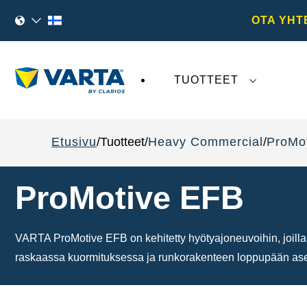
OTA YHT
TUOTTEET
VARTA AG
:tä koskeva viimeaikainen kehi
Etusivu
Tuotteet
Heavy Commercial
ProMo
ProMotive EFB
VARTA ProMotive EFB on kehitetty hyötyajoneuvoihin, joilla 
raskaassa kuormituksessa ja runkorakenteen loppupään as