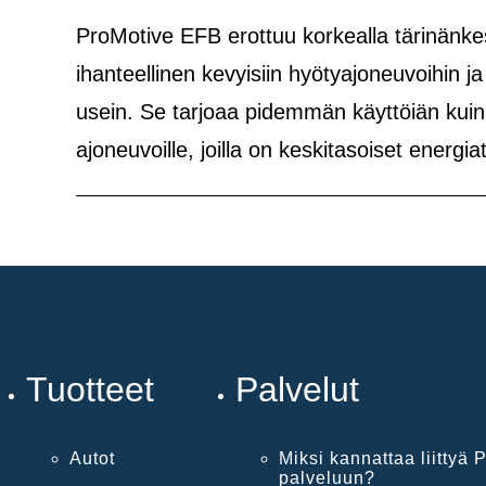
ProMotive EFB erottuu korkealla tärinänkes
ihanteellinen kevyisiin hyötyajoneuvoihin j
usein. Se tarjoaa pidemmän käyttöiän kuin 
ajoneuvoille, joilla on keskitasoiset energi
Tuotteet
Palvelut
Autot
Miksi kannattaa liittyä P
palveluun?