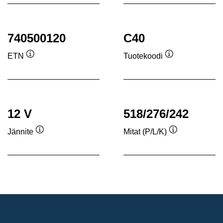
740500120
C40
ETN
Tuotekoodi
Työkaluvihje
Työkaluvihje
12 V
518/276/242
Jännite
Mitat (P/L/K)
Työkaluvihje
Työkaluvihje