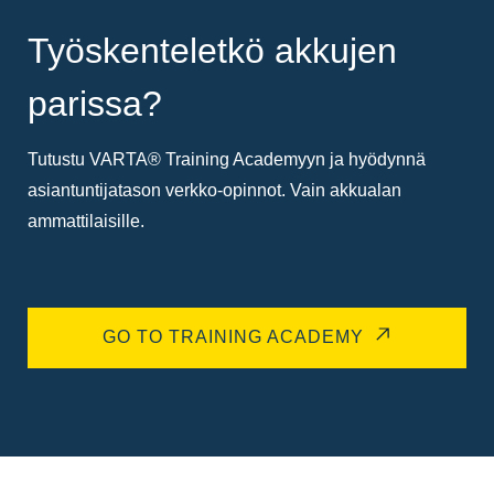
Työskenteletkö akkujen
parissa?
Tutustu VARTA® Training Academyyn ja hyödynnä
asiantuntijatason verkko-opinnot. Vain akkualan
ammattilaisille.
GO TO TRAINING ACADEMY