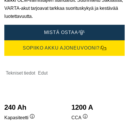
kaikki OEM-valmistajien standardit. Suunniteltu Saksassa,
VARTA-akut tarjoavat tarkkaa suorituskykyä ja kestävää
luotettavuutta.
MISTÄ OSTAA
SOPIIKO AKKU AJONEUVOONI?
Tekniset tiedot
Edut
240 Ah
1200 A
Kapasiteetti
CCA
Työkaluvihje
Työkaluvihje