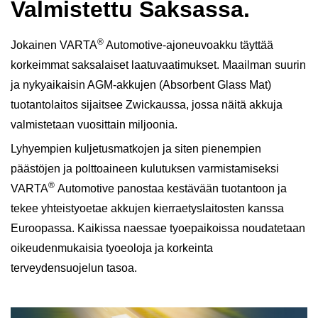
Valmistettu Saksassa.
®
Jokainen VARTA
Automotive-ajoneuvoakku täyttää
korkeimmat saksalaiset laatuvaatimukset. Maailman suurin
ja nykyaikaisin AGM-akkujen (Absorbent Glass Mat)
tuotantolaitos sijaitsee Zwickaussa, jossa näitä akkuja
valmistetaan vuosittain miljoonia.
Lyhyempien kuljetusmatkojen ja siten pienempien
päästöjen ja polttoaineen kulutuksen varmistamiseksi
®
VARTA
Automotive panostaa kestävään tuotantoon ja
tekee yhteistyoetae akkujen kierraetyslaitosten kanssa
Euroopassa. Kaikissa naessae tyoepaikoissa noudatetaan
oikeudenmukaisia tyoeoloja ja korkeinta
terveydensuojelun tasoa.