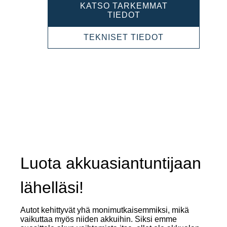
KATSO TARKEMMAT
POWERSPORTS
TIEDOT
522451034
POWERSPOR
TEKNISET TIEDOT
522451034
Luota akkuasiantuntijaan
lähelläsi!
Autot kehittyvät yhä monimutkaisemmiksi, mikä
vaikuttaa myös niiden akkuihin. Siksi emme