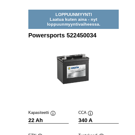
LOPPUUNMYYNTI
Laatua kuten aina - nyt
loppuunmyyntivaiheessa.
Powersports 522450034
Kapasiteetti
CCA
Työkaluvihje
Työkaluvihje
22 Ah
340 A