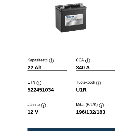
Kapasiteetti
CCA
Työkaluvihje
Työkaluvihje
22 Ah
340 A
ETN
Tuotekoodi
Työkaluvihje
Työkaluvihje
522451034
U1R
Jännite
Mitat (P/L/K)
Työkaluvihje
Työkaluvihje
12 V
196/132/183