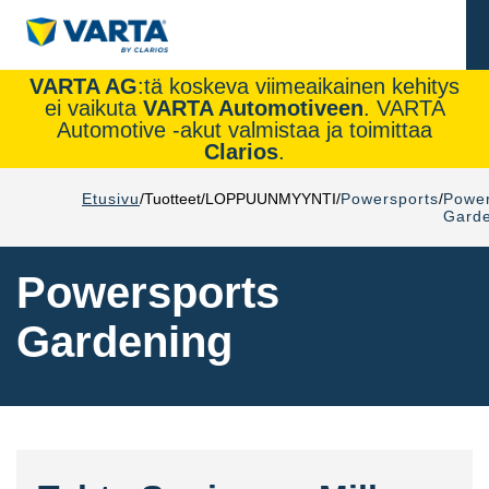
VARTA AG
:tä koskeva viimeaikainen kehitys
ei vaikuta
VARTA Automotiveen
. VARTA
Automotive -akut valmistaa ja toimittaa
Clarios
.
Etusivu
Tuotteet
LOPPUUNMYYNTI
Powersports
Power
Gard
Powersports
Gardening