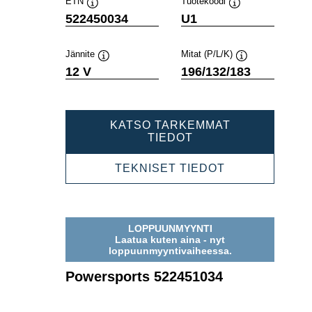
ETN
Tuotekoodi
Työkaluvihje
Työkaluvihje
522450034
U1
Jännite
Mitat (P/L/K)
Työkaluvihje
Työkaluvihje
12 V
196/132/183
KATSO TARKEMMAT
POWERSPORTS
TIEDOT
522450034
POWERSPOR
TEKNISET TIEDOT
522450034
LOPPUUNMYYNTI
Laatua kuten aina - nyt
loppuunmyyntivaiheessa.
Powersports 522451034