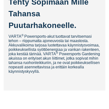
Tehty Sopimaan Mille
Tahansa
Puutarhakoneelle.
®
V
ARTA
Powersports-akut tuottavat tarvitsemasi
tehon – riippumatta ajoneuvosta tai maastosta.
Akkuvalikoima tarjoaa luotettavaa käynnistysvoimaa,
poikkeuksellista syöttöenergiaa ja vankan rakenteen,
®
joka kestää tärinää. VARTA
Powersports Gardening
akuissa on erityiset akun liittimet, jotka sopivat mihin
tahansa ruohonleikkuriin, ja ne ovat poikkeuksellisen
nopeasti asennettavissa ja
erittäin korkealla
käynnistyskyvyllä.