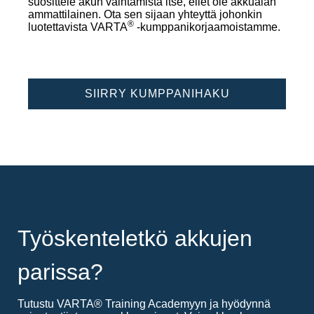
suosittele akun vaihtamista itse, ellet ole akkualan
ammattilainen. Ota sen sijaan yhteyttä johonkin
®
luotettavista VARTA
-kumppanikorjaamoistamme.
SIIRRY KUMPPANIHAKU
Työskenteletkö akkujen
parissa?
Tutustu VARTA® Training Academyyn ja hyödynnä