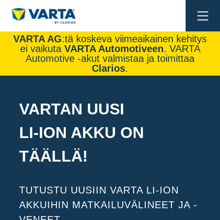
Togg
navi
VARTA AG
:tä koskeva viimeaikainen kehitys
ei vaikuta
VARTA Automotiveen
. VARTA
Automotive -akut valmistaa ja toimittaa
Clarios
.
VARTAN UUSI
LI-ION AKKU ON
TÄÄLLÄ!
TUTUSTU UUSIIN VARTA LI-ION
AKKUIHIN MATKAILUVÄLINEET JA -
VENEET.