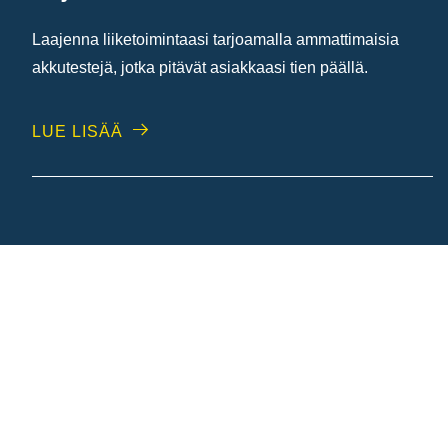
Laajenna liiketoimintaasi tarjoamalla ammattimaisia
akkutestejä, jotka pitävät asiakkaasi tien päällä.
LUE LISÄÄ
Etsi Akkuasiantuntija
Etsitkö luotettavaa korjaamoa, jälleenmyyjää tai
tukkukauppiasta, jolta voit ostaa ajoneuvosi
akun tai joka voi vaihtaa sen ajoneuvoosi
puolestasi? Löydä kumppanimme läheltäsi