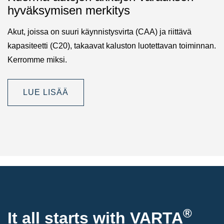
hyväksymisen merkitys
Akut, joissa on suuri käynnistysvirta (CAA) ja riittävä
kapasiteetti (C20), takaavat kaluston luotettavan toiminnan.
Kerromme miksi.
LUE LISÄÄ
®
It all starts with
VARTA