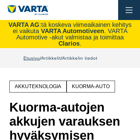
Togg
navi
VARTA AG
:tä koskeva viimeaikainen kehitys
ei vaikuta
VARTA Automotiveen
. VARTA
Automotive -akut valmistaa ja toimittaa
Clarios
.
Etusivu
Artikkelit
Artikkelin tiedot
AKKUTEKNOLOGIA
KUORMA-AUTO
Kuorma-autojen
akkujen varauksen
hyväksymisen