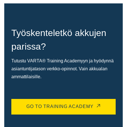
Työskenteletkö akkujen
parissa?
Tutustu VARTA® Training Academyyn ja hyödynnä
asiantuntijatason verkko-opinnot. Vain akkualan
ammattilaisille.
GO TO TRAINING ACADEMY