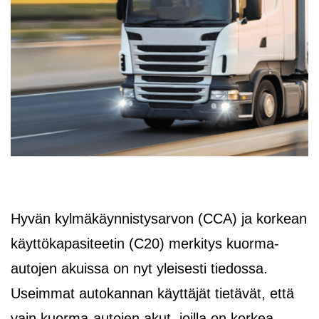
Hyvän kylmäkäynnistysarvon (CCA) ja korkean
käyttökapasiteetin (C20) merkitys kuorma-
autojen akuissa on nyt yleisesti tiedossa.
Useimmat autokannan käyttäjät tietävät, että
vain kuorma-autojen akut, joilla on korkea