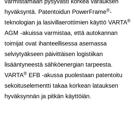
varmistamaan pysyvästi korkea varauksen
®
hyväksyntä. Patentoidun PowerFrame
-
®
teknologian ja lasivillaerottimien käyttö VARTA
AGM -akuissa varmistaa, että autokannan
toimijat ovat ihanteellisessa asemassa
selviytyäkseen päivittäisen logistiikan
lisääntyneestä sähköenergian tarpeesta.
®
VARTA
EFB -akussa puolestaan patentoitu
sekoituselementti takaa korkean latauksen
hyväksynnän ja pitkän käyttöiän.