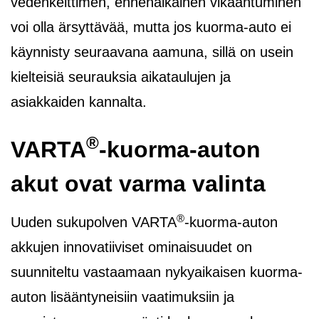
vedenkeittimen, ennenaikainen vikaantuminen
voi olla ärsyttävää, mutta jos kuorma-auto ei
käynnisty seuraavana aamuna, sillä on usein
kielteisiä seurauksia aikataulujen ja
asiakkaiden kannalta.
®
VARTA
-kuorma-auton
akut ovat varma valinta
®
Uuden sukupolven VARTA
-kuorma-auton
akkujen innovatiiviset ominaisuudet on
suunniteltu vastaamaan nykyaikaisen kuorma-
auton lisääntyneisiin vaatimuksiin ja