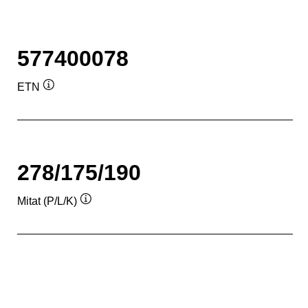
577400078
ETN
Työkaluvihje
278/175/190
Mitat (P/L/K)
Työkaluvihje