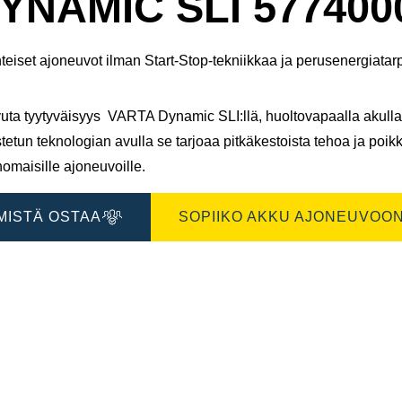
YNAMIC SLI 577400
teiset ajoneuvot ilman Start-Stop-tekniikkaa ja perusenergiatarp
uta tyytyväisyys VARTA Dynamic SLI:llä, huoltovapaalla akulla,
tetun teknologian avulla se tarjoaa pitkäkestoista tehoa ja poikk
omaisille ajoneuvoille.
MISTÄ OSTAA
SOPIIKO AKKU AJONEUVOON