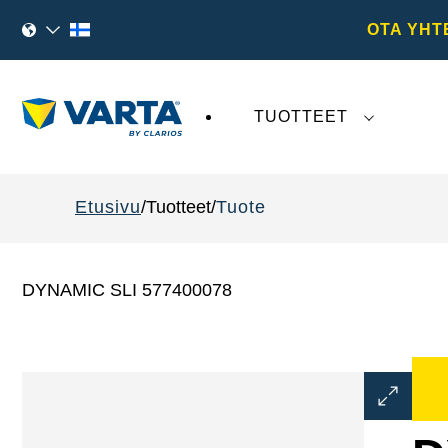
OTA YHT
TUOTTEET
VARTA AG
:tä koskeva viimeaikainen kehi
Etusivu
Tuotteet
Tuote
DYNAMIC SLI 577400078
Avaa
kuvaikku