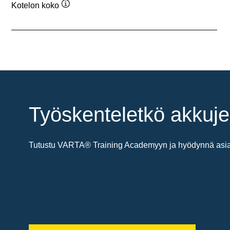
Kotelon koko
Työkaluvihje
Työskenteletkö akkuje
Tutustu VARTA® Training Academyyn ja hyödynnä asiant