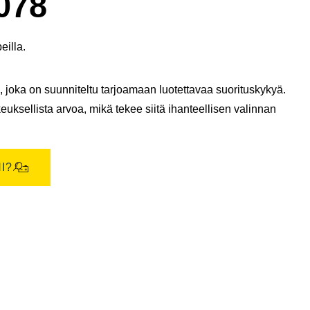
078
eilla.
 joka on suunniteltu tarjoamaan luotettavaa suorituskykyä.
euksellista arvoa, mikä tekee siitä ihanteellisen valinnan
I?