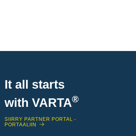
It all starts
®
with
VARTA
SIIRRY PARTNER PORTAL -
PORTAALIIN