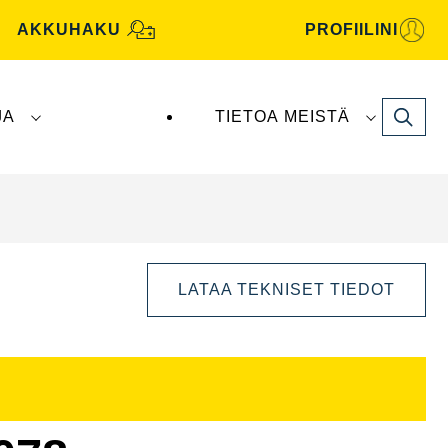
AKKUHAKU
PROFIILINI
Search
JA
TIETOA MEISTÄ
tive -akut valmistaa ja toimittaa
Clarios
.
LATAA TEKNISET TIEDOT
Avaa
kuvaikkuna