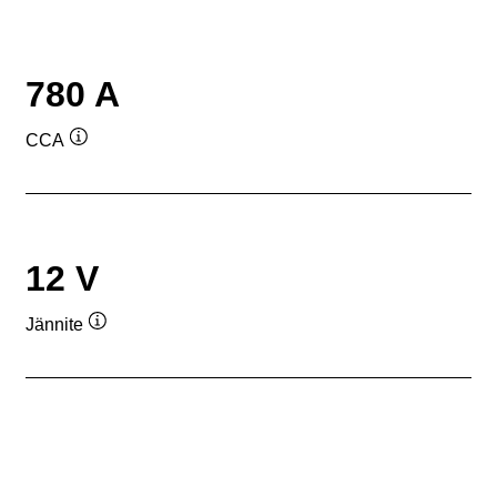
780 A
CCA
Työkaluvihje
12 V
Jännite
Työkaluvihje