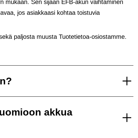
yvyn mukaan. Sen sijaan EFB-akun vaihtaminen
avaa, jos asiakkaasi kohtaa toistuvia
 sekä paljosta muusta Tuotetietoa-osiostamme.
un?
 huomioon akkua