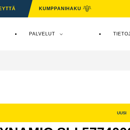
EYTTÄ
KUMPPANIHAKU
PALVELUT
TIETO
tys ei vaikuta
VARTA Automotiveen
. VARTA Automo
UUSI
Avaa
na
kuvaikkuna