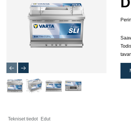
D
Perin
Saav
Todis
tavan
Tekniset tiedot
Edut