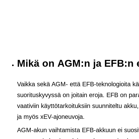
Mikä on AGM:n ja EFB:n 
Vaikka sekä AGM- että EFB-teknologioita käy
suorituskyvyssä on joitain eroja. EFB on pa
vaativiin käyttötarkoituksiin suunniteltu akku
ja
myös
xEV-ajoneuvoja.
AGM-akun vaihtamista EFB-akkuun ei suosite