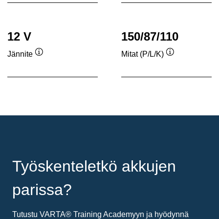
12 V
150/87/110
Jännite
Mitat (P/L/K)
Työkaluvihje
Työkaluvihje
Työskenteletkö akkujen
parissa?
Tutustu VARTA® Training Academyyn ja hyödynnä