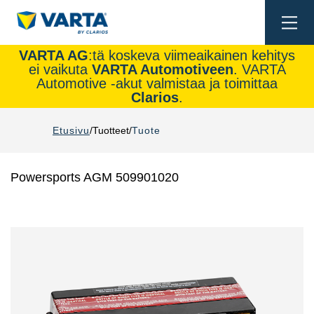
Togg
navi
VARTA AG
:tä koskeva viimeaikainen kehitys
ei vaikuta
VARTA Automotiveen
. VARTA
Automotive -akut valmistaa ja toimittaa
Clarios
.
Etusivu
Tuotteet
Tuote
Powersports AGM 509901020