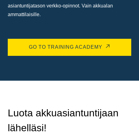
asiantuntijatason verkko-opinnot. Vain akkualan
ammattilaisille.
GO TO TRAINING ACADEMY
Luota akkuasiantuntijaan
lähelläsi!