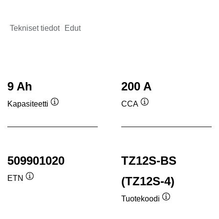
Tekniset tiedot
Edut
9 Ah
200 A
Kapasiteetti
CCA
Työkaluvihje
Työkaluvihje
509901020
TZ12S-BS
ETN
(TZ12S-4)
Työkaluvihje
Tuotekoodi
Työkaluvihje