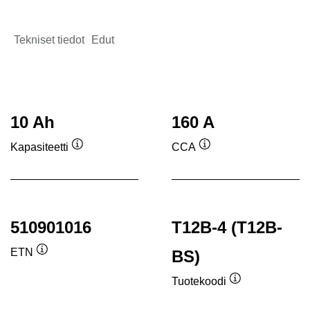
Tekniset tiedot
Edut
10 Ah
160 A
Kapasiteetti
CCA
Työkaluvihje
Työkaluvihje
510901016
T12B-4 (T12B-
ETN
BS)
Työkaluvihje
Tuotekoodi
Työkaluvihje