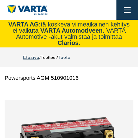
Togg
navi
VARTA AG
:tä koskeva viimeaikainen kehitys
ei vaikuta
VARTA Automotiveen
. VARTA
Automotive -akut valmistaa ja toimittaa
Clarios
.
Etusivu
Tuotteet
Tuote
Powersports AGM 510901016