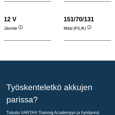
12 V
151/70/131
Jännite
Mitat (P/L/K)
Työkaluvihje
Työkaluvihje
Työskenteletkö akkujen
parissa?
Tutustu VARTA® Training Academyyn ja hyödynnä