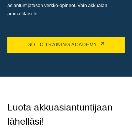
asiantuntijatason verkko-opinnot. Vain akkualan
ammattilaisille.
GO TO TRAINING ACADEMY
Luota akkuasiantuntijaan
lähelläsi!