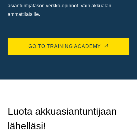
asiantuntijatason verkko-opinnot. Vain akkualan
ammattilaisille.
GO TO TRAINING ACADEMY
Luota akkuasiantuntijaan
lähelläsi!