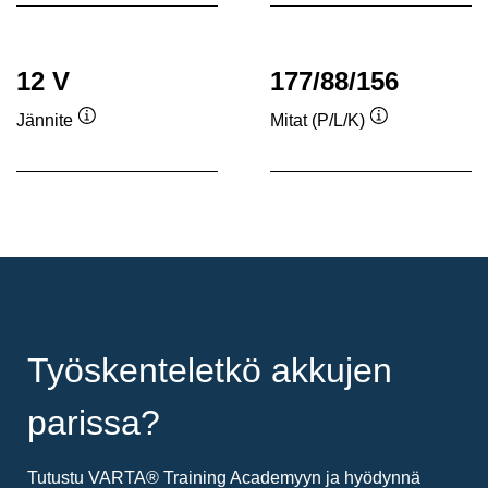
12 V
177/88/156
Jännite
Mitat (P/L/K)
Työkaluvihje
Työkaluvihje
Työskenteletkö akkujen
parissa?
Tutustu VARTA® Training Academyyn ja hyödynnä