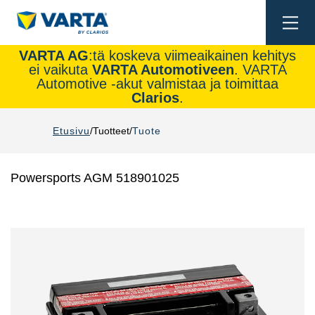
Togg
navi
VARTA AG
:tä koskeva viimeaikainen kehitys
ei vaikuta
VARTA Automotiveen
. VARTA
Automotive -akut valmistaa ja toimittaa
Clarios
.
Etusivu
Tuotteet
Tuote
Powersports AGM 518901025