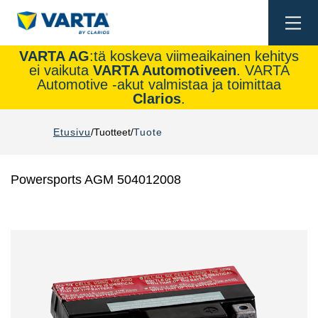
Togg
navi
VARTA AG
:tä koskeva viimeaikainen kehitys
ei vaikuta
VARTA Automotiveen
. VARTA
Automotive -akut valmistaa ja toimittaa
Clarios
.
Etusivu
Tuotteet
Tuote
Powersports AGM 504012008