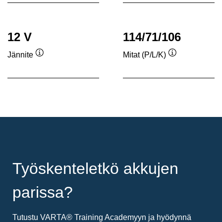
12 V
114/71/106
Jännite
Mitat (P/L/K)
Työkaluvihje
Työkaluvihje
Työskenteletkö akkujen
parissa?
Tutustu VARTA® Training Academyyn ja hyödynnä