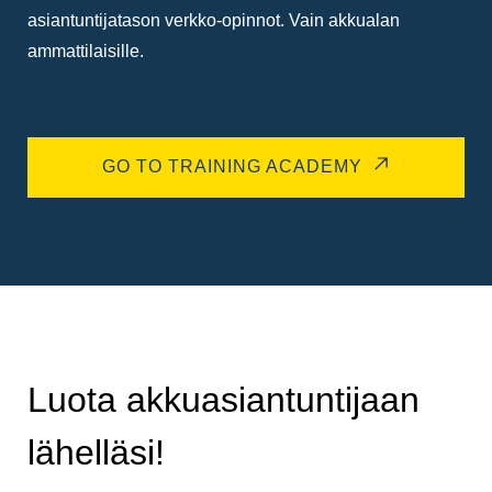
asiantuntijatason verkko-opinnot. Vain akkualan
ammattilaisille.
GO TO TRAINING ACADEMY
Luota akkuasiantuntijaan
lähelläsi!