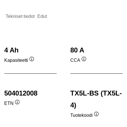
Tekniset tiedot
Edut
4 Ah
80 A
Kapasiteetti
CCA
Työkaluvihje
Työkaluvihje
504012008
TX5L-BS (TX5L-
ETN
4)
Työkaluvihje
Tuotekoodi
Työkaluvihje