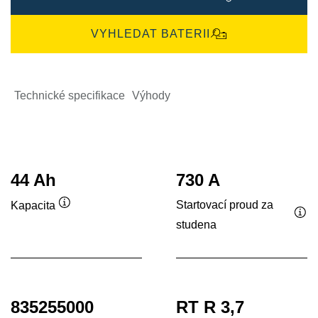
VYHLEDAT BATERII
Technické specifikace
Výhody
44 Ah
730 A
Startovací proud za
Kapacita
Popisek
studena
Pop
nástroje
nás
835255000
RT R 3,7