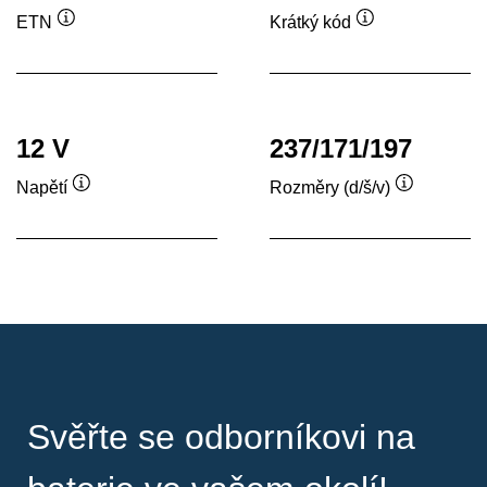
ETN
Krátký kód
Popisek
Popisek
nástroje
nástroje
12 V
237/171/197
Napětí
Rozměry (d/š/v)
Popisek
Popisek
nástroje
nástroje
Svěřte se odborníkovi na