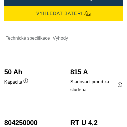
VYHLEDAT BATERII
Technické specifikace
Výhody
50 Ah
815 A
Startovací proud za
Kapacita
Popisek
studena
Pop
nástroje
nás
804250000
RT U 4,2