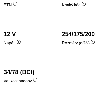
ETN
Krátký kód
Popisek
Popisek
nástroje
nástroje
12 V
254/175/200
Napětí
Rozměry (d/š/v)
Popisek
Popisek
nástroje
nástroje
34/78 (BCI)
Velikost nádoby
Popisek
nástroje