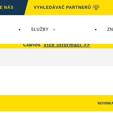
E NÁS
VYHLEDÁVAČ PARTNERŮ
SLUŽBY
ZN
G
nemá žádný dopad na autobaterie
VARTA.
Auto
Clarios
.
Více informací >>
NOVINK
Otevřít
dialogové