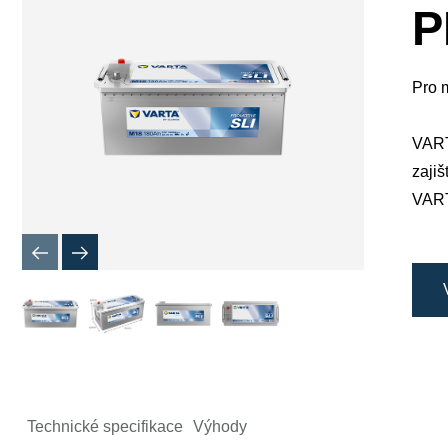
okno
P
obrázku
Pro m
VARTA
zaji
VARTA
Technické specifikace
Výhody