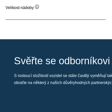
Velikost nádoby
Popisek
nástroje
Svěřte se odborníkovi
S rostoucí složitostí vozidel se stále častěji vyměňují 
obraťte na některý z našich důvěryhodných partnersk