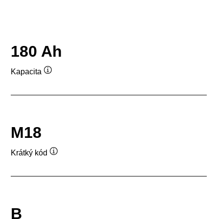
180 Ah
Kapacita
Popisek
nástroje
M18
Krátký kód
Popisek
nástroje
B