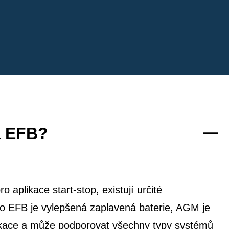
a EFB?
 aplikace start-stop, existují určité
co EFB je vylepšená zaplavená baterie, AGM je
likace a může podporovat všechny typy systémů