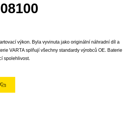
okno
08100
obrázku
tovací výkon. Byla vyvinuta jako originální náhradní díl a
aterie VARTA splňují všechny standardy výrobců OE. Baterie
í spolehlivost.