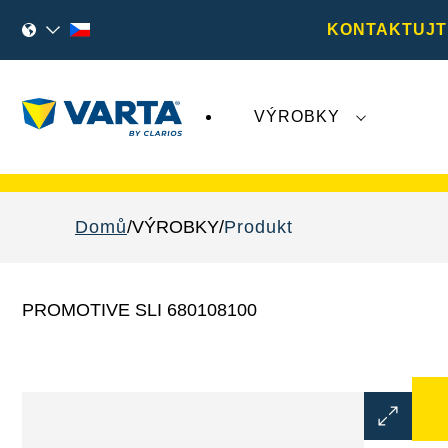
KONTAKTUJT
VÝROBKY
Nedávný vývoj týkající se společnosti
Varta A
Domů
VÝROBKY
Produkt
PROMOTIVE SLI 680108100
Otevřít
dialogové