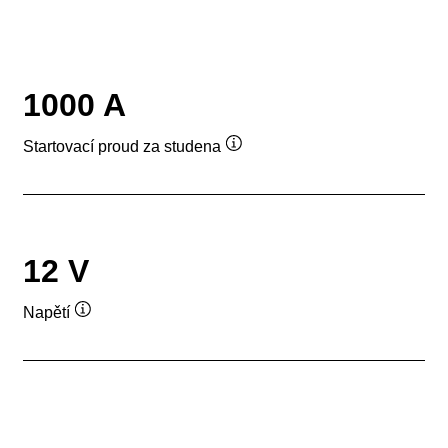
1000 A
Startovací proud za studena
Popisek
nástroje
12 V
Napětí
Popisek
nástroje