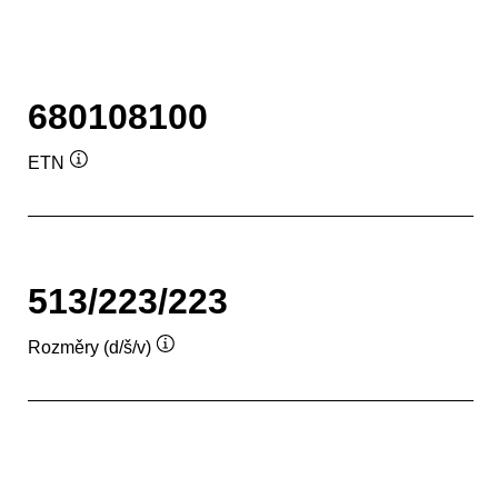
680108100
ETN
Popisek
nástroje
513/223/223
Rozměry (d/š/v)
Popisek
nástroje