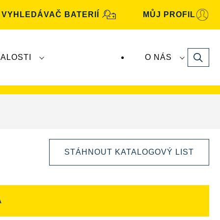
VYHLEDÁVAČ BATERIÍ
MŮJ PROFIL
Search
ALOSTI
O NÁS
baterie
VARTA
vyrábí a distribuuje společnost
STÁHNOUT KATALOGOVÝ LIST
A
Otevřít
dialogové