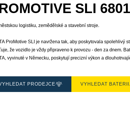
okno
ROMOTIVE SLI 6801
obrázku
ěstskou logistiku, zemědělské a stavební stroje.
 ProMotive SLI je navržena tak, aby poskytovala spolehlivý star
šťuje, že vozidlo je vždy připraveno k provozu - den za dnem. B
, vyvinuté v Německu, poskytují precizní výkon a dlouhotrvajíc
VYHLEDAT PRODEJCE
VYHLEDAT BATERII