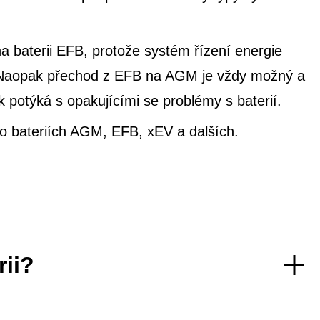
 baterii EFB, protože systém řízení energie
e. Naopak přechod z EFB na AGM je vždy možný a
potýká s opakujícími se problémy s baterií.
í o bateriích AGM, EFB, xEV a dalších.
rii?