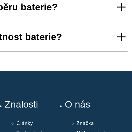
běru baterie?
tnost baterie?
Znalosti
O nás
Články
Značka