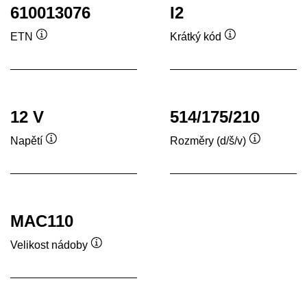
610013076
I2
ETN
Krátký kód
Popisek
Popisek
nástroje
nástroje
12 V
514/175/210
Napětí
Rozměry (d/š/v)
Popisek
Popisek
nástroje
nástroje
MAC110
Velikost nádoby
Popisek
nástroje