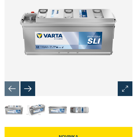
Otevřít
dialog
okno
obrázk
NOVINKA