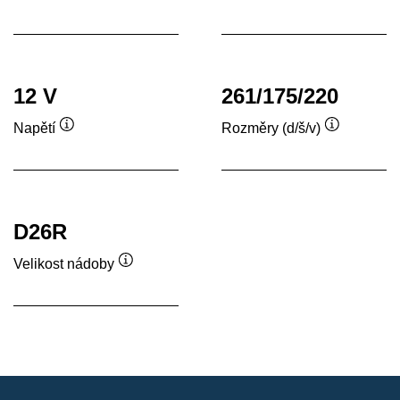
Popisek
Popisek
nástroje
nástroje
12 V
261/175/220
Napětí
Rozměry (d/š/v)
Popisek
Popisek
nástroje
nástroje
D26R
Velikost nádoby
Popisek
nástroje