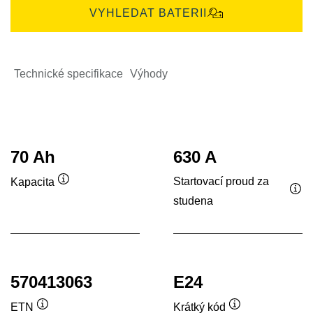
VYHLEDAT BATERII
Technické specifikace
Výhody
70 Ah
630 A
Startovací proud za
Kapacita
Popisek
studena
Pop
nástroje
nás
570413063
E24
ETN
Krátký kód