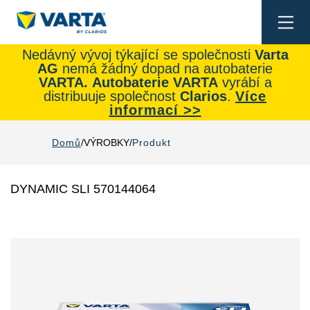
Togg
navi
Nedávný vývoj týkající se společnosti
Varta
AG
nemá žádný dopad na autobaterie
VARTA.
Autobaterie
VARTA
vyrábí a
distribuuje společnost
Clarios
.
Více
informací >>
Domů
VÝROBKY
Produkt
DYNAMIC SLI 570144064