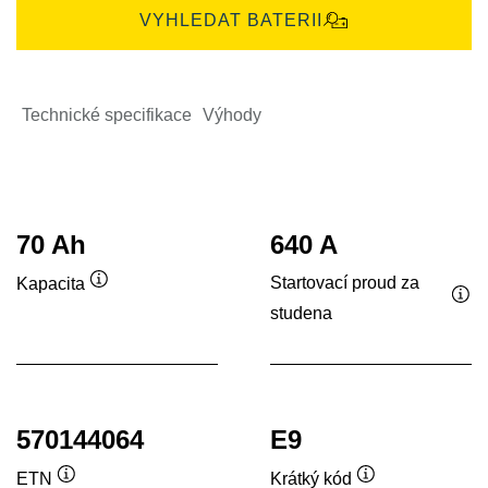
VYHLEDAT BATERII
Technické specifikace
Výhody
70 Ah
640 A
Startovací proud za
Kapacita
Popisek
studena
Pop
nástroje
nás
570144064
E9
ETN
Krátký kód