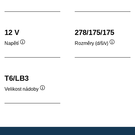
Popisek
Popisek
nástroje
nástroje
12 V
278/175/175
Napětí
Rozměry (d/š/v)
Popisek
Popisek
nástroje
nástroje
T6/LB3
Velikost nádoby
Popisek
nástroje