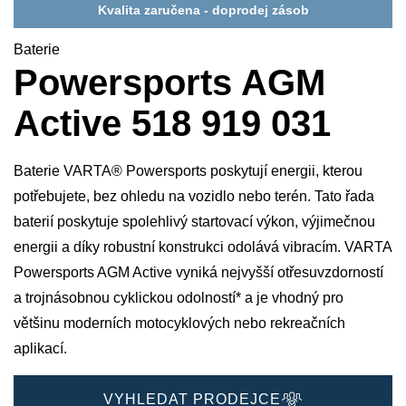
Kvalita zaručena - doprodej zásob
Baterie
Powersports AGM
Active 518 919 031
Baterie VARTA® Powersports poskytují energii, kterou
potřebujete, bez ohledu na vozidlo nebo terén. Tato řada
baterií poskytuje spolehlivý startovací výkon, výjimečnou
energii a díky robustní konstrukci odolává vibracím. VARTA
Powersports AGM Active vyniká nejvyšší otřesuvzdorností
a trojnásobnou cyklickou odolností* a je vhodný pro
většinu moderních motocyklových nebo rekreačních
aplikací.
VYHLEDAT PRODEJCE