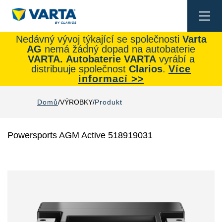
Togg
navi
Nedávný vývoj týkající se společnosti
Varta
AG
nemá žádný dopad na autobaterie
VARTA.
Autobaterie
VARTA
vyrábí a
distribuuje společnost
Clarios
.
Více
informací >>
Domů
VÝROBKY
Produkt
Powersports AGM Active 518919031