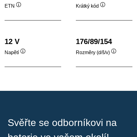
ETN
Krátký kód
Popisek
Popisek
nástroje
nástroje
12 V
176/89/154
Napětí
Rozměry (d/š/v)
Popisek
Popisek
nástroje
nástroje
Svěřte se odborníkovi na