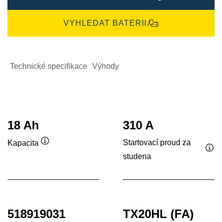
VYHLEDAT BATERII
Technické specifikace
Výhody
18 Ah
310 A
Startovací proud za
Kapacita
Popisek
studena
Pop
nástroje
nás
518919031
TX20HL (FA)