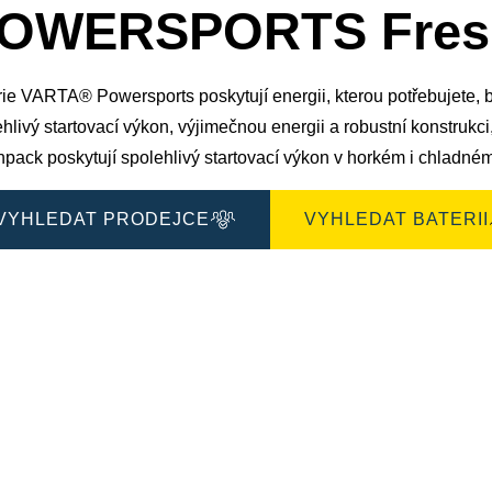
OWERSPORTS Fresh
ie VARTA® Powersports poskytují energii, kterou potřebujete, b
hlivý startovací výkon, výjimečnou energii a robustní konstruk
hpack poskytují spolehlivý startovací výkon v horkém i chladné
VYHLEDAT PRODEJCE
VYHLEDAT BATERII