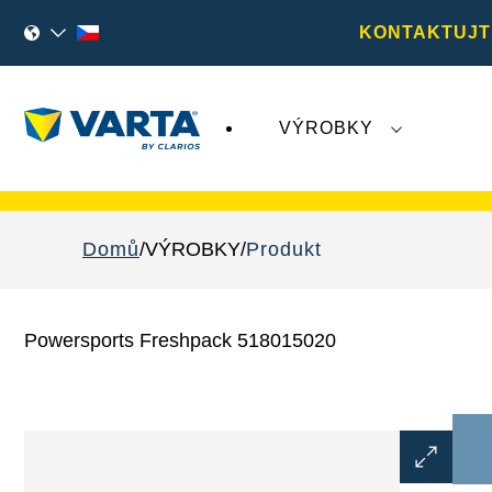
KONTAKTUJT
VÝROBKY
Nedávný vývoj týkající se společnosti
Varta A
Domů
VÝROBKY
Produkt
Powersports Freshpack 518015020
Otevřít
dialogové