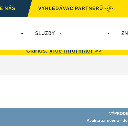
E NÁS
VYHLEDÁVAČ PARTNERŮ
SLUŽBY
ZN
G
nemá žádný dopad na autobaterie
VARTA.
Auto
Clarios
.
Více informací >>
VÝPRODE
Kvalita zaručena - d