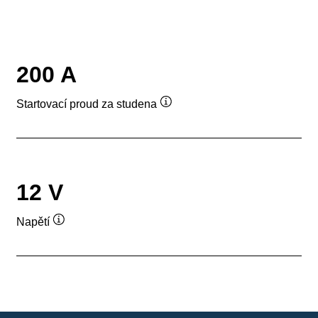
200 A
Startovací proud za studena
Popisek
nástroje
12 V
Napětí
Popisek
nástroje