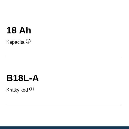
18 Ah
Kapacita
Popisek
nástroje
B18L-A
Krátký kód
Popisek
nástroje