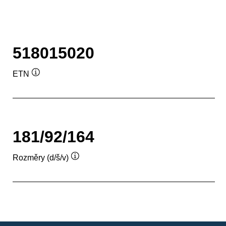
518015020
ETN
Popisek
nástroje
181/92/164
Rozměry (d/š/v)
Popisek
nástroje