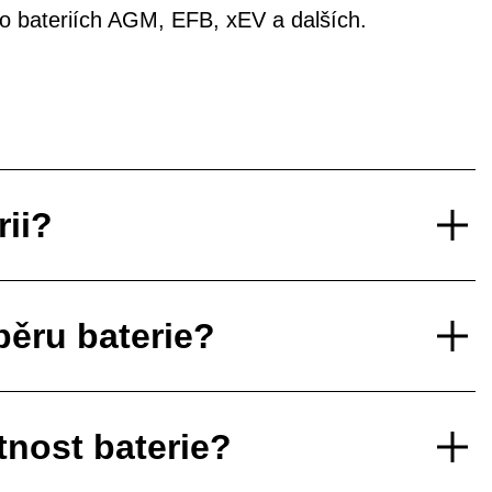
í o bateriích AGM, EFB, xEV a dalších.
rii?
běru baterie?
tnost baterie?