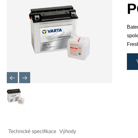
okno
P
obrázku
Bater
spole
Fres
Technické specifikace
Výhody