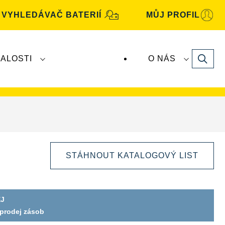
VYHLEDÁVAČ BATERIÍ
MŮJ PROFIL
Search
ALOSTI
O NÁS
baterie
VARTA
vyrábí a distribuuje společnost
STÁHNOUT KATALOGOVÝ LIST
J
oprodej zásob