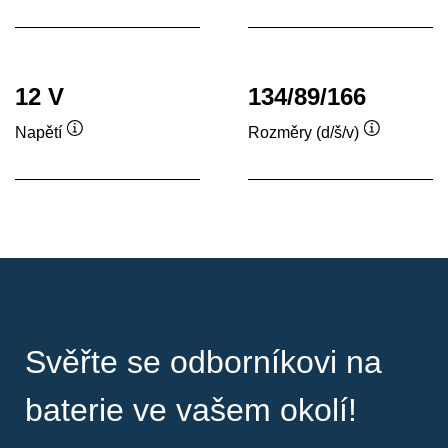
nástroje
nástroje
12 V
134/89/166
Napětí
Rozměry (d/š/v)
Popisek
Popisek
nástroje
nástroje
Svěřte se odborníkovi na
baterie ve vašem okolí!