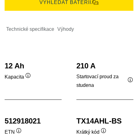
VYHLEDAT BATERII
Technické specifikace
Výhody
12 Ah
210 A
Startovací proud za
Kapacita
Popisek
studena
Pop
nástroje
nás
512918021
TX14AHL-BS
ETN
Krátký kód
Popisek
Popisek