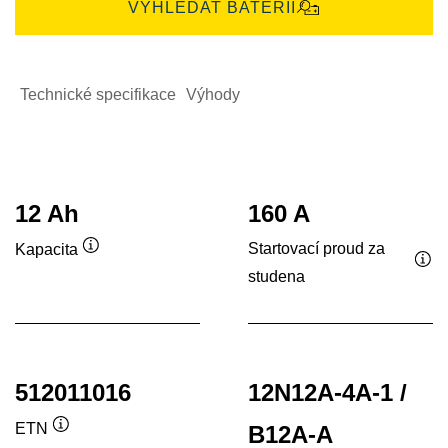
VYHLEDAT BATERII
Technické specifikace
Výhody
12 Ah
160 A
Startovací proud za
Kapacita
Popisek
studena
Pop
nástroje
nás
512011016
12N12A-4A-1 /
ETN
B12A-A
Popisek