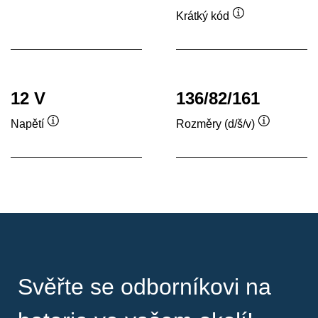
nástroje
Krátký kód
Popisek
nástroje
12 V
136/82/161
Napětí
Rozměry (d/š/v)
Popisek
Popisek
nástroje
nástroje
Svěřte se odborníkovi na