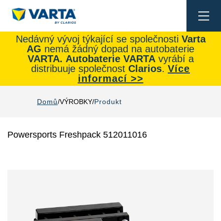
Togg
navi
Nedávný vývoj týkající se společnosti
Varta
AG
nemá žádný dopad na autobaterie
VARTA.
Autobaterie
VARTA
vyrábí a
distribuuje společnost
Clarios
.
Více
informací >>
Domů
VÝROBKY
Produkt
Powersports Freshpack 512011016