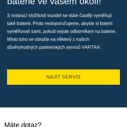
baterie ve vašem okolí!
S rostoucí složitostí vozidel se stále častěji vyměňují
také baterie. Proto nedoporučujeme, abyste si baterii
vyměňovali sami, pokud nejste odborníkem na baterie.
Místo toho se obraťte na některý z našich
důvěryhodných partnerských servisů VARTA®.
NAJÍT SERVIS
Máte dotaz?